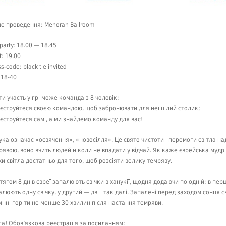
це проведення: Menorah Ballroom
party: 18.00 — 18.45
t: 19.00
s-code: black tie invited
 18-40
ти участь у грі може команда з 8 чоловік:
еєструйтеся своєю командою, щоб забронювати для неї цілий столик;
еєструйтеся самі, а ми знайдемо команду для вас!
ука означає «освячення», «новосілля». Це свято чистоти і перемоги світла на
рявою, воно вчить людей ніколи не впадати у відчай. Як каже єврейська мудрі
хи світла достатньо для того, щоб розсіяти велику темряву.
тягом 8 днів євреї запалюють свічки в ханукії, щодня додаючи по одній: в пе
алюють одну свічку, у другий — дві і так далі. Запалені перед заходом сонця с
инні горіти не менше 30 хвилин після настання темряви.
га! Обов’язкова реєстрація за посиланням: