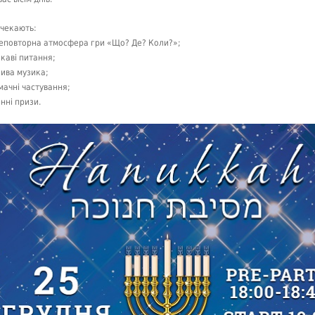
 чекають:
еповторна атмосфера гри «Що? Де? Коли?»;
ікаві питання;
ива музика;
мачні частування;
інні призи.