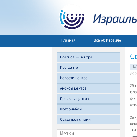
Главная
Всё об Израиле
С
Главная — центра
Б
Про центр
Дор
Новости центра
25 
Анонсы центра
Ізр
філ
Проекты центра
атм
Фотоальбом
Хан
Связаться с нами
осв
164
Метки
трив