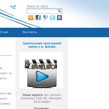
Поиск по сайту
О нас
Контакты
Ізраїльський культурний
центр у м. Дніпро
ви
Dnepr» та
ися в
лося при
Наша адреса
: вул. Шолом-
Алейхема, 4/26, БЦ «Менора»,
оха в
10-й поверх
іслева і
Телефони
: