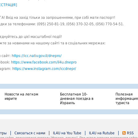
ЄСТРАЦІЯ]
ГА! Вхід на захід тільки за запрошеннями, при собі мати паспорт!
ідки за телефонами: (095) 250-81-19, (056) 370-32-05, (056) 770-54-51.
єднуйтесь до цієї масштабної події!
жте за новинами на нашому сайті та в соціальних мережах:
 сайт:
https://icc.nativ.gov.il/dnepro/
ebook:
https://www.facebook.com/il4u.dnepro
tagram:
https://www.instagram.com/iccdnepr/
Новости на легком
Бесплатная 10-
Полезная
иврите
дневная поездка в
информация
Израиль
туриста
нтры
Связаться с нами
IL4U на You Tube
IL4U на Rutube
RSS
м сайте, принадлежат порталу "Израиль для вас". При использовании материалов сайта 