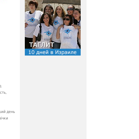
д
сть,
рший день
вічки