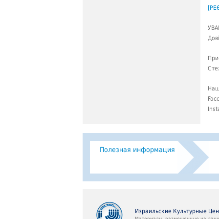
[РЕ
УВА
Дов
При
Сте
Наш
Fac
Ins
Полезная информация
Израильские Культурные Це
Материалы, размещенные на данно