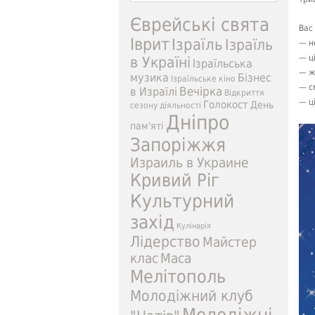
Єврейські свята
Вас
Іврит
Ізраїль
Ізраїль
— н
— ц
в Україні
Ізраїльська
— ж
музика
Бізнес
Ізраїльське кіно
— с
Вечірка
в Израїлі
Відкриття
— ц
Голокост
День
сезону діяльності
Дніпро
пам'яті
Запоріжжя
Израиль в Украине
Кривий Ріг
Культурний
захід
Кулінарія
Лідерство
Майстер
клас
Маса
Мелітополь
Молодіжний клуб