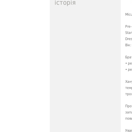
історія
Міс
Pre-
Star
Dres
Вік:
Бра
• р
• р
Хан
тем
тро
Про
зап
пов
Ува