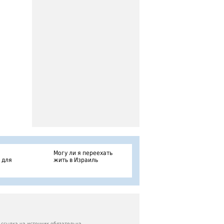
Могу ли я переехать
 для
жить в Израиль
ссылка на источник обязательна.