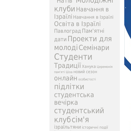
Молодіжні
"Натів"
клуби
Навчання в
Ізраїлі
Навчання в Ізраїлі
Освіта в Ізраїлі
Пам'ятні
Павлоград
Проекти для
дати
молоді
Семінари
Студенти
Традиції
Ханука
Церемонія
новий сезон
пам'яті
Шоа
онлайн
особистості
підлітки
студентська
вечірка
студентський
сім'я
клуб
ізраїльтяни
історичні події