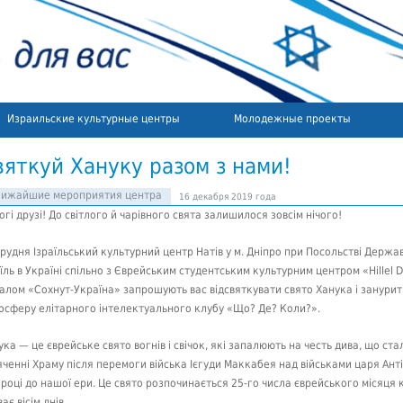
Израильские культурные центры
Молодежные проекты
вяткуй Хануку разом з нами!
лижайшие мероприятия центра
16 декабря 2019 года
огі друзі! До світлого й чарівного свята залишилося зовсім нічого!
грудня Ізраїльський культурний центр Натів у м. Дніпро при Посольстві Держа
аїль в Україні спільно з Єврейським студентським культурним центром «Hillel 
іалом «Сохнут-Україна» запрошують вас відсвяткувати свято Ханука і занурит
осферу елітарного інтелектуального клубу «Що? Де? Коли?».
ука — це єврейське свято вогнів і свічок, які запалюють на честь дива, що ста
яченні Храму після перемоги війська Ієгуди Маккабея над військами царя Анті
 році до нашої ери. Це свято розпочинається 25-го числа єврейського місяця к
ає вісім днів.