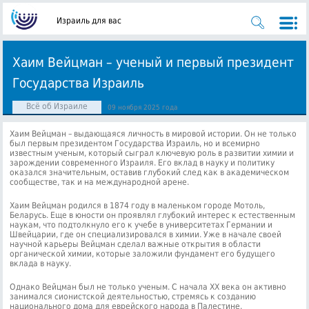
Израиль для вас
Хаим Вейцман – ученый и первый президент
Государства Израиль
Всё об Израиле
09 ноября 2025 года
Хаим Вейцман – выдающаяся личность в мировой истории. Он не только
был первым президентом Государства Израиль, но и всемирно
известным ученым, который сыграл ключевую роль в развитии химии и
зарождении современного Израиля. Его вклад в науку и политику
оказался значительным, оставив глубокий след как в академическом
сообществе, так и на международной арене.
Хаим Вейцман родился в 1874 году в маленьком городе Мотоль,
Беларусь. Еще в юности он проявлял глубокий интерес к естественным
наукам, что подтолкнуло его к учебе в университетах Германии и
Швейцарии, где он специализировался в химии. Уже в начале своей
научной карьеры Вейцман сделал важные открытия в области
органической химии, которые заложили фундамент его будущего
вклада в науку.
Однако Вейцман был не только ученым. С начала XX века он активно
занимался сионистской деятельностью, стремясь к созданию
национального дома для еврейского народа в Палестине.