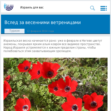
Израиль для вас
Вслед за весенними ветреницами
Туризм
12 февраля 2014 года
Израильская весна начинается рано: уже в феврале в Негеве цветут
анемоны, покрывая ярким алым ковром все видимое пространство.
Народ Израиля устремляется к южным пределам страны, чтобы
полюбоваться этим захватывающим зрелищем.