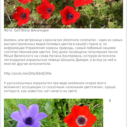
Фото: Golf Bravo Википедия
Анемон, или ветреница корончатая (Anemone coronaria) – один из самых
распространенных видов полевых цветов в нашей стране и, по
информации Управления охраны природы, самый любимый нашими
соотечественниками цветок. Ему даже посвящена популярная песня
Моше Виленского на слова Натана Альтермана, которую исполняла
легендарная израильская певица Шошана Дамари, а вслед за ней и
многие другие исполнители.
http://youtu.be/QHq3bb4J1Ww
У русскоязычных израильтян при виде анемонов скорее всего
возникнет ассоциация со сказочным «аленьким цветочком», краше
которого, как известно, нет ничего на свете.
В