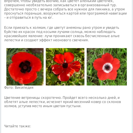
Впрочем, чтобы увидеть воочию, как цветет аленький цветочек,
совершенно необязательно записываться в организованный тур.
Достаточно просто с вечера собрать все нужное для пикника, а утром
проснуться пораньше, вооружиться картой или программой навигации
– и отправиться в путь на юг.
Если приехать к холмам, где цветут анемоны рано утром и увидеть
буйство их красок под косыми лучами солнца, можно наблюдать
красивейшее явление: лучи проникают сквозь бесчисленные алые
лепестки и создают эффект неонового свечения.
Фото: Википедия
Цветение ветреницы скоротечно. Пройдет всего несколько дней, и
облетят алые лепестки, исчезнет яркий весенний ковер со склонов
холмов, уступив место иным цветам пустыни.
Читайте также: