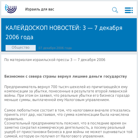
Израиль для вас
КАЛЕЙДОСКОП НОВОСТЕЙ: 3 — 7 декабря
2006 года
Общество
07 декабря 2006 года
По материалам израильской прессы 3 — 7 декабря 2006
Бизнесмен с севера страны вернул лишние деньги государству
Предприниматель вернул 700 тысяч шекелей из причитающейся ему
компенсации за убытки, понесенные в результате второй ливанской
войны. При этом он заявил, что реальные убытки его бизнеса гораздо
меньше суммы, выплаченной ему Налоговым управлением.
Самое любопытное состоит в том, что налоговики вначале отказались
принять этот дар, настаивая, что сумма компенсации была начислена
правильно.
Сознательный предприниматель пояснил, что в последние время он
заметно сократил коммерческую деятельность, а посему реальный
ущерб от приостановки бизнеса в дни войны не может оцениваться той
суммой, которую он получил от Налогового управления.