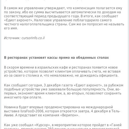
В самом же управлении утверждают, что компенсация полагается ему
по закону, ибо ее сумма высчитывается автоматически по доходам на
соответствующий период предыдущего года. В итоге, как сообщает
«Едиот ахронот», Налоговое управление поблагодарило самого
честного налогоплательщика страны. Сам же он попросил не называть
его имя.
Источник: cursorinfo.co.il
В ресторанах установят кассы прямо на обеденных столах
В скором времени в израильских кафе и ресторанах появится новое
устройство, которое позволит клиентам оплачивать счета, не вставая
из-за своего столика и, что немаловажно, не дожидаясь официанта.
Как сообщает сегодня, 3 декабря газета «Едиот ахронот», за рубежом
подобные устройства уже завоевали большую популярность. Они, во-
первых, экономят время клиентам, а, во-вторых, позволяют сохранять
инкогнито при оплате.
Новинка будет впервые продемонстрирована на международной
выставке IsraFooD-2006, которая откроется завтра, 4 декабря в Тель-
Авиве. А представит ее компания «Верипон».
Как уже сообщал «Курсор», в мероприятии которое пройдет в «Ганей