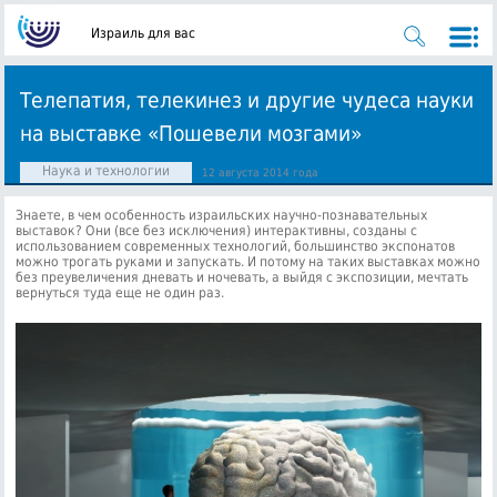
Израиль для вас
Телепатия, телекинез и другие чудеса науки
на выставке «Пошевели мозгами»
Наука и технологии
12 августа 2014 года
Знаете, в чем особенность израильских научно-познавательных
выставок? Они (все без исключения) интерактивны, созданы с
использованием современных технологий, большинство экспонатов
можно трогать руками и запускать.
И потому на таких выставках можно
без преувеличения дневать и ночевать, а выйдя с экспозиции, мечтать
вернуться туда еще не один раз.