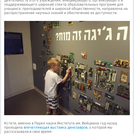
Деятельность этого учреждения, инициирующего, организующего и
поддерживающего широкий спектр образовательных программ для
учащихся, преподавателей и широкой общественности, направлена на
распространение научных знаний и обеспечение их доступности.
Кстати, именно в Парке науки Института им. Вейцмана год назад
проходила
впечатляющая выставка динозавров,
о которой мы
рассказывали.в свое время: