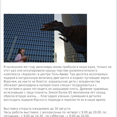
В нынешнем же году динозавры вновь прибыли в наши края, только на
этот раз они оккупировали крышу торгово-развлекательного
комплекса «Азриэли» в центре Тель-Авива. Три десятка ископаемых
ящеров в натуральную величину двигаются и издают пугающие звуки.
Впрочем, их никто не боится: израильские дети с младенчества
обожают динозавров и наперегонки спешат поздороваться с
гигантами и даже погладить их шершавую плоть. Древние чудовища,
исчезнувшие с лица планеты Земля более 65 миллионов лет назад,
обрели вторую жизнь … благодаря ученым, сумевшим в деталях
воссоздать ящеров Юрского периода и перенести их в наше время.
Выставка открыта ежедневно до 30 августа
Часы работы выставки: с воскресенье по четверг с 9.00 до 20.00, по
пятницам – с 9.00 до 14.30 , по субботам – с 9.00 до 20.00.