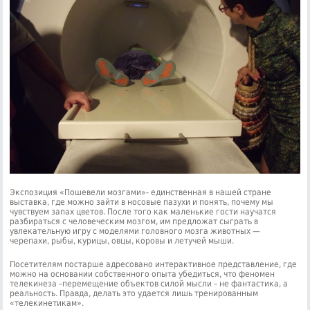
Экспозиция «Пошевели мозгами»- единственная в нашей стране
выставка, где можно зайти в носовые пазухи и понять, почему мы
чувствуем запах цветов. После того как маленькие гости научатся
разбираться с человеческим мозгом, им предложат сыграть в
увлекательную игру с моделями головного мозга животных —
черепахи, рыбы, курицы, овцы, коровы и летучей мыши.
Посетителям постарше адресовано интерактивное представление, где
можно на основании собственного опыта убедиться, что феномен
телекинеза –перемещение объектов силой мысли – не фантастика, а
реальность. Правда, делать это удается лишь тренированным
«телекинетикам».