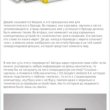
Девайс называется Keepod, и это прекрасное имя для
технологического бренда. Во-первых, оно красивое, звучное и легко
запоминающееся, а ведь правильное имя у успешного бренда должно
быть именно таким. Во-вторых, оно намекает на ряд карманных
компьютерных устройств с компонентом -pod в названии. А в-третьих,
это слово из языка иврит. Да-да:
кипод
в переводе с иврита означает
«еж», и именно ежик изображен на логотипе бренда и на той самой
семидолларовой флешке, которой предстоит изменить мир.
В чем же суть этого переворота? Авторы идеи спросили сами себя: если
можно скопировать любую информацию на флеш-накопитель, то
почему бы не загрузить на него операционную систему? Сказано –
сделано, и появился USB-накопитель с ОS Google’s Android 4.4, которую
можно подключить к любому «железу», то есть к стационарному
компьютеру, ноутбуку или к нетбуку, причем даже к морально и
технически устаревшим устройствам, место которым до недавнего
времени было лишь на свалке.