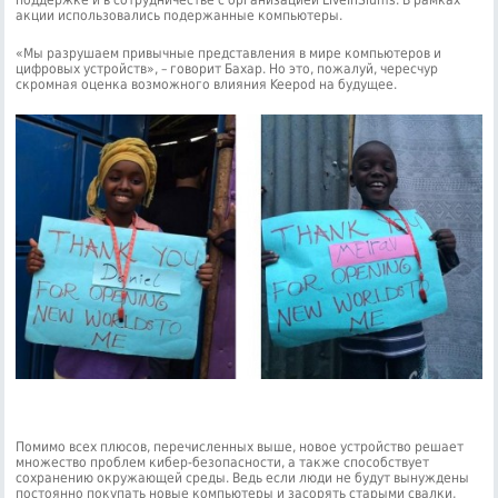
поддержке и в сотрудничестве с организацией LiveInSlums. В рамках
акции использовались подержанные компьютеры.
«Мы разрушаем привычные представления в мире компьютеров и
цифровых устройств», – говорит Бахар. Но это, пожалуй, чересчур
скромная оценка возможного влияния Keepod на будущее.
Помимо всех плюсов, перечисленных выше, новое устройство решает
множество проблем кибер-безопасности, а также способствует
сохранению окружающей среды. Ведь если люди не будут вынуждены
постоянно покупать новые компьютеры и засорять старыми свалки,