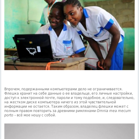
Впрочем, подержанными компьютерами дело не ограничивается.
Флешка хранит на себе данные о ее владельце, его личные настройки,
доступ к электронной почте, пароли и тому подобное, и, следовательно,
на жестком диске компьютера ничего из этой чувствительной
информации не остается. Таким образом, владелец флешки может с
полным правом повторить за древними римлянами
Omnia mea mecum
porto
– всё мое ношу с собой.