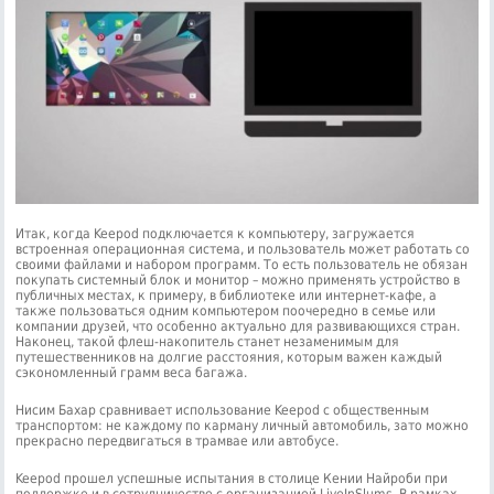
Итак, когда Keepod подключается к компьютеру, загружается
встроенная операционная система, и пользователь может работать со
своими файлами и набором программ. То есть пользователь не обязан
покупать системный блок и монитор – можно применять устройство в
публичных местах, к примеру, в библиотеке или интернет-кафе, а
также пользоваться одним компьютером поочередно в семье или
компании друзей, что особенно актуально для развивающихся стран.
Наконец, такой флеш-накопитель станет незаменимым для
путешественников на долгие расстояния, которым важен каждый
сэкономленный грамм веса багажа.
Нисим Бахар сравнивает использование Keepod с общественным
транспортом: не каждому по карману личный автомобиль, зато можно
прекрасно передвигаться в трамвае или автобусе.
Keepod прошел успешные испытания в столице Кении Найроби при