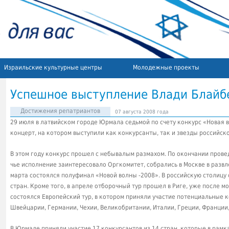
Израильские культурные центры
Молодежные проекты
Успешное выступление Влади Блайб
Достижения репатриантов
07 августа 2008 года
29 июля в латвийском городе Юрмала седьмой по счету конкурс «Новая 
концерт, на котором выступили как конкурсанты, так и звезды российск
В этом году конкурс прошел с небывалым размахом. По окончании пров
чье исполнение заинтересовало Оргкомитет, собрались в Москве в разв
марта состоялся полуфинал «Новой волны -2008». В российскую столицу 
стран. Кроме того, в апреле отборочный тур прошел в Риге, уже после м
состоялся Европейский тур, в котором приняли участие потенциальные 
Швейцарии, Германии, Чехии, Великобритании, Италии, Греции, Франции
В Юрмале приняли участие 17 конкурсантов из 14 стран, которые в рам