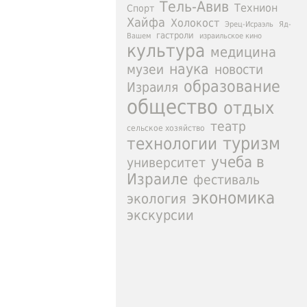
Тель-Авив
Технион
Спорт
Хайфа
Холокост
Эрец-Исраэль
Яд-
гастроли
израильское кино
Вашем
культура
медицина
наука
новости
музеи
образование
Израиля
общество
отдых
театр
сельское хозяйство
туризм
технологии
учеба в
университет
Израиле
фестиваль
экономика
экология
экскурсии