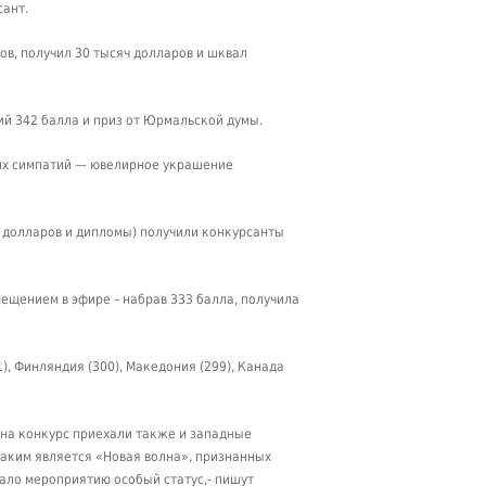
сант.
ов, получил 30 тысяч долларов и шквал
ий 342 балла и приз от Юрмальской думы.
ских симпатий — ювелирное украшение
ч долларов и дипломы) получили конкурсанты
мещением в эфире – набрав 333 балла, получила
), Финляндия (300), Македония (299), Канада
 на конкурс приехали также и западные
 каким является «Новая волна», признанных
ало мероприятию особый статус,- пишут