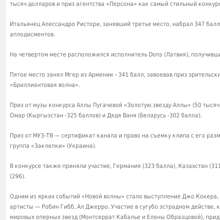
тысяч долларов и приз агентства «Персона» как самый стильный конкур
Итальянец Алессандро Ристори, занявший третье место, набрал 347 балл
аплодисментов.
На четвертом месте расположился исполнитель Dons (Латвия), получивш
Пятое место занял Мгер из Армении – 341 балл, завоевав приз зритель
«Бриллиантовая волна».
Приз от музы конкурса Аллы Пугачевой «Золотую звезду Аллы» (50 тыся
Омар (Кыргызстан -325 баллов) и Дядя Ваня (Беларусь -302 балла).
Приз от МУЗ-ТВ — сертификат канала и право на съемку клипа с его раз
группа «Заклепки» (Украина).
В конкурсе также приняли участие, Германия (323 балла), Казахстан (311
(296).
Одним из ярких событий «Новой волны» стало выступление Джо Кокера,
артисты — Робин Гибб, Ал Джерро. Участие в сугубо эстрадном действе,
мировых оперных звезд (Монтсеррат Кабалье и Елены Образцовой), прид