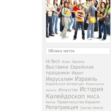
Облако меток
Hi-Tech
Ариэль
Алия
Выставки
Еврейские
праздники
Иврит
Израиль
Иерусалим
Израильская литература
Израильская
История
Искусство
музыка
Калейдоскоп
МАСА
Правительство Израиля
Натив
Репатриация
Святая Земля