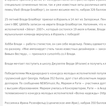
специально сочиненные песни, так и уже известные хиты различных авт
певец Vladi (Влади Блайберг), он занял восьмое место, набрав 326 баллов
25-летний Влади Блайберг приехал в Израиль в 14 лет из Запорожья. Пен
сингл ВВС ЦАХАЛа записан на иврите Влади Блайбергом. Напомним, что
исполнителей «Эйлат- 2007», который состоялся 19 июля в Киеве, Влади
музыкальная команда вернулась в Израиль с победой!
Хобби Влади — работа стилистом, он сам себе модельер. Певец одевает
по-разному. «Мне импонирует стиль таких известных дизайнеров — зак
Вивьен Вествуд», — признался cursorinfo.co.il Влади.
Влади мечтает поступить в школу Джузеппе Верди (Италия) и получить к
Победителями Международного конкурса молодых исполнителей популя
грузинский дуэт Georgia. Набрав 352 балла, дуэт стал абсолютным лидер
долларов. По сообщению NEWSmusic.Ru, Мариам и Рати — участники дуэта
с высшим образованием: Мариам училась в Консерватории, Рати — в Ака
телевизионного конкурса молодых исполнителей «Волна надежды» (http://
Россиянка Ирина Розенфельд (сценическое имя Ирис), набрав 350 баллов