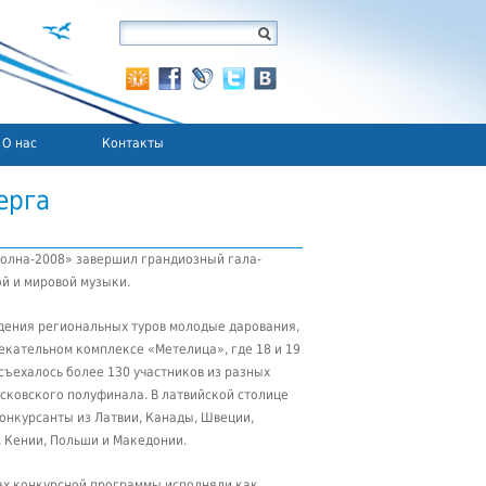
О нас
Контакты
ерга
волна-2008» завершил грандиозный гала-
ой и мировой музыки.
едения региональных туров молодые дарования,
лекательном комплексе «Метелица», где 18 и 19
съехалось более 130 участников из разных
осковского полуфинала. В латвийской столице
конкурсанты из Латвии, Канады, Швеции,
, Кении, Польши и Македонии.
ках конкурсной программы исполняли как