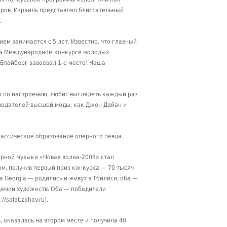
оров. Израиль представлял блистательный
.
ием занимается с 5 лет. Известно, что главный
 на Международном конкурсе молодых
 Блайберг завоевал 1-е место! Наша
ся по настроению, любит выглядеть каждый раз
онодателей высшей моды, как Джон Дайан и
лассическое образование оперного певца.
рной музыки «Новая волна-2008» стал
ом, получив первый приз конкурса — 70 тысяч
 Georgia — родились и живут в Тбилиси, оба —
демии художеств. Оба — победители
salat.zahav.ru).
, оказалась на втором месте и получила 40