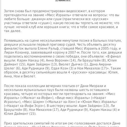
Затем снова был продемонстрирован видеосюжет, в котором
претендентки на звание «Мисс Израиль» отвечали на вопросы: что вы
любите больше: джахнун или суши (практически все «русские»
участницы ответили «суши»); какую песню вы терпеть не можете; что
лучше: ночной клуб или хорошая книга; что в тебе самое красивое, и
так далее.
Появившись на сцене несколькими минутами позже в бальных платьях,
девушки услышали первый приговор судей. Честь объявить десятку
финалисток выпала Елене Ральф, ставшей Мисс Израиль в 2005 году, и
Лиран Коханер, завоевавшей корону в 2007-м. После того, как девушки
поделились воспоминаниями о своих победах, они объявили: «В финал
вышли: Карин Накаш (4), Анна Воронин (14), Ли Брауштейн (8), Юлия
Даймант (15), Адия Зайдман (13), Виолет Дьячко (1), Дана Амрани-
Шелег (6), Ади Рудницки (9), Одая Коэн (3) и Нои Михаэлов (17)». Таким
образом, в десятку сильнейших вошли 4 «русских» красавицы: Юлия,
Анна, Нои и Виолет.
После показа коллекции вечерних платьев от Дани Мизрахи и
нескольких музыкальных пауз были названы шесть оставшихся
красавиц, четыре из которых могли претендовать на звания: «Мисс
Израиль» («Малкат ха-Йофи»), «Вице-мисс Израиль» («Наарат
Исраэль»), «Мисс Шарм» («Малькат ха-Хэн») и «Юная Мисс Израиль»
(«Наарат ха-Йофи Эсрэ»). В шестерку вошли: Адия Зайдман (13), Ли
Брауштейн (8), Нои Михаэлов (17), Ади Рудницки (9), Карин Накаш (4) и
Юлия Даймант (15).
Приз зрительских симпатий по итогам смс-голосования достался Дане