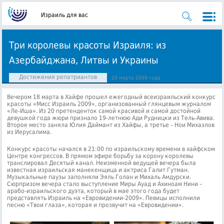
Израиль для вас
Три королевы красоты Израиля: из
Азербайджана, Литвы и Украины
Достижения репатриантов
20 марта 2009 года
Вечером 18 марта в Хайфе прошел ежегодный всеизраильский конкурс
красоты «Мисс Израиль 2009», организованный глянцевым журналом
«Ле-Иша». Из 20 претенденток самой красивой и самой достойной
девушкой года жюри признало
19-летнюю Ади Рудницки из Тель-Авива.
Второе место заняла Юлия Даймант из Хайфы, а третье – Нои Михаэлов
из Иерусалима.
Конкурс красоты начался в 21:00 по израильскому времени в хайфском
Центре конгрессов. В прямом эфире борьбу за корону королевы
транслировал Десятый канал. Неизменной ведущей вечера была
известная израильская манекенщица и актриса Галит Гутман.
Музыкальные паузы заполняли Эяль Голан и Михаль Амдурски.
Сюрпризом вечера стало выступление Миры Ауад и Ахиноам Нини –
арабо-израильского дуэта, который в мае этого года будет
представлять Израиль на «Евровидении-2009». Певицы исполнили
песню «Твои глаза», которая и прозвучит на «Евровидении».