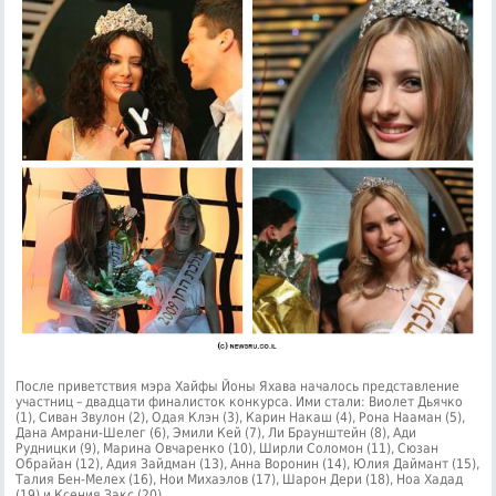
После приветствия мэра Хайфы Йоны Яхава началось представление
участниц – двадцати финалисток конкурса. Ими стали: Виолет Дьячко
(1), Сиван Звулон (2), Одая Клэн (3), Карин Накаш (4), Рона Нааман (5),
Дана Амрани-Шелег (6), Эмили Кей (7), Ли Браунштейн (8), Ади
Рудницки (9), Марина Овчаренко (10), Ширли Соломон (11), Сюзан
Обрайан (12), Адия Зайдман (13), Анна Воронин (14), Юлия Даймант (15),
Талия Бен-Мелех (16), Нои Михаэлов (17), Шарон Дери (18), Ноа Хадад
(19) и Ксения Закс (20).