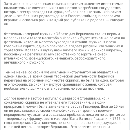
Зато итальяно-израильская скрипка с русским акцентом имеет самые
положительные впечатления от концертов в еврейском государстве,
которые всегда проходят на «ура», собирая полные залы. «На самом
деле — это большая редкость даже в Европе, чтобы одна программа
игралась несколько раз, и каждый раз публика не редела», — говорит
он.
Фестиваль камерной музыки в Эйлате для Верникова станет первым
мероприятием такого масштаба в Израиле и будет несколько похож на
фестиваль, которым маэстро руководил в Италии. Музыкант плохо
говорит на иврите, однако прекрасно владеет русским, итальянским и
хорватским. Коллеги в шутку называют его язык «Верников шпрехе»,
поскольку на репетициях ему свойственно говорить на смеси
итальянского, французского, немецкого, сербохорватского,
английского и русского.
Тем не менее, со своим музыкальном инструментом он общается на
одном языке. За время своей творческой деятельности Верников
переиграл на огромном количестве скрипок, но была та одна, которая
его покорила. Ее скрипач-виртуоз сравнивает с женой, которая
необязательно должна быть красивой, но всегда любимой.
Долгое время маэстро выступал с шедевром Страдивари, но, к
сожалению, скрипка не отвечала его требованиям, и в один
прекрасный момент была заменена на работу Гварнери. Долгие 15 лет
он не расставался со своей «женой», которая время от времени
нервировала музыканта и создавала проблемы, пока он не встретил ее
– творенье рук французского мастера Жана Батиста Гваданини 1747-го
года рождения. «Она, конечно, не такая ценная, как предыдущие, но
мне с ней легко, — говорит Верников. – Это зависит не от цены