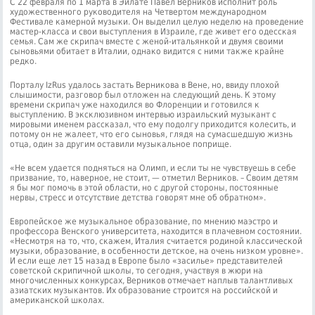
С 22 февраля по 1 марта в Эйлате Павел Верников исполнит роль
художественного руководителя на Четвертом международном
Фестивале камерной музыки. Он выделил целую неделю на проведение
мастер-класса и свои выступления в Израиле, где живет его одесская
семья. Сам же скрипач вместе с женой-итальянкой и двумя своими
сыновьями обитает в Италии, однако видится с ними также крайне
редко.
Порталу IzRus удалось застать Верникова в Вене, но, ввиду плохой
слышимости, разговор был отложен на следующий день. К этому
времени скрипач уже находился во Флоренции и готовился к
выступлению. В эксклюзивном интервью израильский музыкант с
мировыми именем рассказал, что ему подолгу приходится колесить, и
потому он не жалеет, что его сыновья, глядя на сумасшедшую жизнь
отца, один за другим оставили музыкальное поприще.
«Не всем удается подняться на Олимп, и если ты не чувствуешь в себе
призвание, то, наверное, не стоит, — отметил Верников. – Своим детям
я бы мог помочь в этой области, но с другой стороны, постоянные
нервы, стресс и отсутствие детства говорят мне об обратном».
Европейское же музыкальное образование, по мнению маэстро и
профессора Венского университета, находится в плачевном состоянии.
«Несмотря на то, что, скажем, Италия считается родиной классической
музыки, образование, в особенности детское, на очень низком уровне».
И если еще лет 15 назад в Европе было «засилье» представителей
советской скрипичной школы, то сегодня, участвуя в жюри на
многочисленных конкурсах, Верников отмечает наплыв талантливых
азиатских музыкантов. Их образование строится на российской и
американской школах.