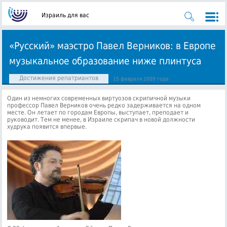
Израиль для вас
«Русский» маэстро Павел Верников: в Европе
музыкальное образование ниже плинтуса
Достижения репатриантов
15 февраля 2009 года
Один из немногих современных виртуозов скрипичной музыки
профессор Павел Верников очень редко задерживается на одном
месте. Он летает по городам Европы, выступает, преподает и
руководит.
Тем не менее, в Израиле скрипач в новой должности
худрука появится впервые.