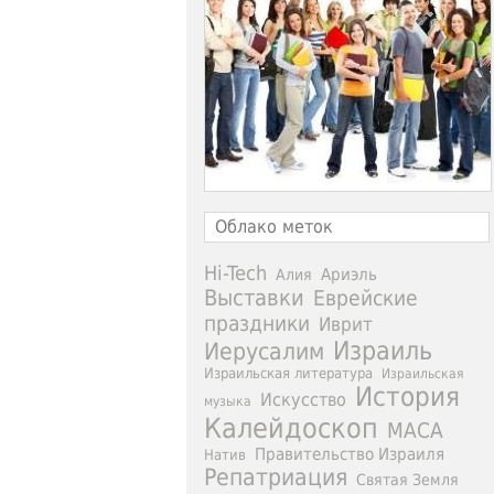
Облако меток
Hi-Tech
Ариэль
Алия
Выставки
Еврейские
праздники
Иврит
Израиль
Иерусалим
Израильская литература
Израильская
История
Искусство
музыка
Калейдоскоп
МАСА
Правительство Израиля
Натив
Репатриация
Святая Земля