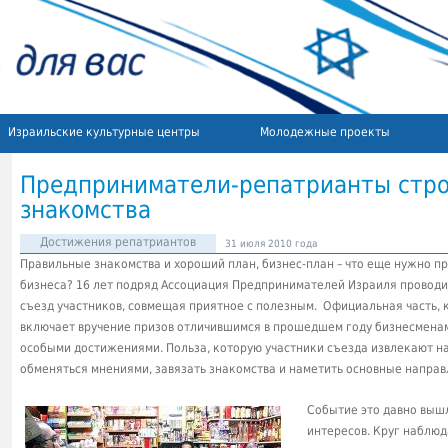
Израильские культурные центры
Молодежные проекты
Предприниматели-репатрианты стро
знакомства
Достижения репатриантов
31 июля 2010 года
Правильные знакомства и хороший план, бизнес-план – что еще нужно 
бизнеса?
16 лет подряд Ассоциация Предпринимателей Израиля провод
съезд участников, совмещая приятное с полезным. Официальная часть, к
включает вручение призов отличившимся в прошедшем году бизнесменам
особыми достижениями. Польза, которую участники съезда извлекают н
обменяться мнениями, завязать знакомства и наметить основные направ
Событие это давно выш
интересов. Круг наблю