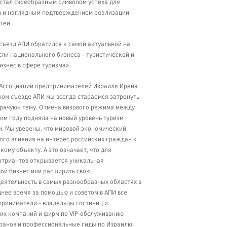
стал своеобразным символом успеха для
в и наглядным подтверждением реализации
тей.
съезд АПИ обратился к самой актуальной на
ли национального бизнеса – туристической и
изнес в сфере туризма».
Ассоциации предпринимателей Израиля Ирена
ом съезде АПИ мы всегда стараемся затронуть
орячую» тему. Отмена визового режима между
том году подняла на новый уровень туризм
. Мы уверены, что мировой экономический
ого влияния на интерес российских граждан к
ому объекту. А это означает, что для
триантов открывается уникальная
ой бизнес или расширить свою
еятельность в самых разнообразных областях в
днее время за помощью и советом в АПИ все
риниматели – владельцы гостиниц и
ких компаний и фирм по VIP-обслуживанию
оранов и профессиональные гиды по Израилю,