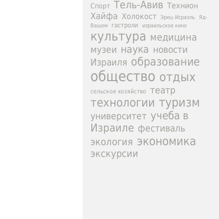
Тель-Авив
Технион
Спорт
Хайфа
Холокост
Эрец-Исраэль
Яд-
гастроли
израильское кино
Вашем
культура
медицина
наука
новости
музеи
образование
Израиля
общество
отдых
театр
сельское хозяйство
туризм
технологии
учеба в
университет
Израиле
фестиваль
экономика
экология
экскурсии