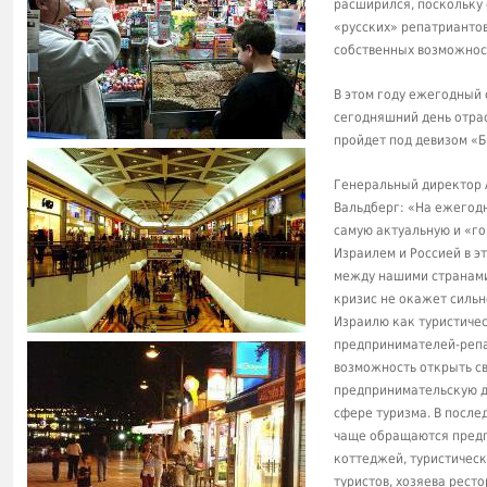
расширился, поскольку 
«русских» репатрианто
собственных возможнос
В этом году ежегодный 
сегодняшний день отрас
пройдет под девизом «Б
Генеральный директор 
Вальдберг: «На ежегодн
самую актуальную и «г
Израилем и Россией в э
между нашими странами
кризис не окажет сильн
Израилю как туристическ
предпринимателей-репа
возможность открыть св
предпринимательскую д
сфере туризма. В после
чаще обращаются предп
коттеджей, туристичес
туристов, хозяева рест