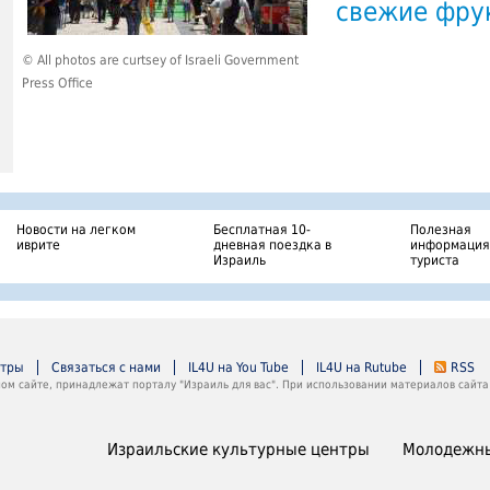
свежие фру
© All photos are curtsey of Israeli Government
Press Office
Новости на легком
Бесплатная 10-
Полезная
иврите
дневная поездка в
информация
Израиль
туриста
нтры
Связаться с нами
IL4U на You Tube
IL4U на Rutube
RSS
м сайте, принадлежат порталу "Израиль для вас". При использовании материалов сайта 
Израильские культурные центры
Молодежны