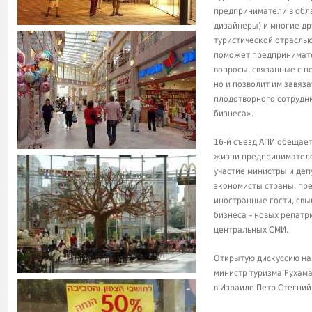
предприниматели в обла
дизайнеры) и многие дру
туристической отраслью
поможет предпринимате
вопросы, связанные с п
но и позволит им завяз
плодотворного сотрудни
бизнеса».
16-й съезд АПИ обещает
жизни предпринимателей
участие министры и де
экономисты страны, пре
иностранные гости, св
бизнеса – новых репатр
центральных СМИ.
Открытую дискуссию на 
министр туризма Рухам
в Израиле Петр Стегний