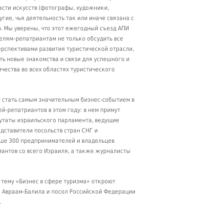
сти искусств (фотографы, художники,
гие, чья деятельность так или иначе связана с
. Мы уверены, что этот ежегодный съезд АПИ
лям–репатриантам не только обсудить все
ерспективами развития туристической отрасли,
ать новые знакомства и связи для успешного и
чества во всех областях туристического
 стать самым значительным бизнес-событием в
-репатриантов в этом году: в нем примут
путаты израильского парламента, ведущие
дставители посольств стран СНГ и
ыше 300 предпринимателей и владельцев
иантов со всего Израиля, а также журналисты
тему «Бизнес в сфере туризма» откроют
а Авраам-Балила и посол Российской Федерации
.