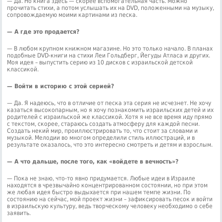
— Да. Но книга здесь — скорее вспомогательная часть. Можно
прочитать стихи, а потом услышать их на DVD, положенными на музыку,
сопровождаемую моими картинами из песка.
— А где это продается?
— В любом крупном книжном магазине. Но это только начало. В планах
подобные DVD-книги на стихи Леи Гольдберг, Йегуды Атласа и других.
Моя идея – выпустить серию из 10 дисков с израильской детской
классикой.
— Войти в историю с этой серией?
— Да. Я надеюсь, что в отличие от песка эта серия не исчезнет. Не хочу
казаться высокопарным, но я хочу познакомить израильских детей и их
родителей с израильской же классикой. Хотя я не все время иду прямо
с текстом, скорее, стараюсь создать атмосферу для каждой песни.
Создать некий мир, проиллюстрировать то, что стоит за словами и
музыкой. Мелодии во многом определили стиль иллюстраций, и в
результате оказалось, что это интересно смотреть и детям и взрослым.
— А что дальше, после того, как «войдете в вечность»?
— Пока не знаю, что-то явно придумается. Любые идеи в Израиле
находятся в чрезвычайно концентрированном состоянии, но при этом
же любая идея быстро выдыхается при нашем темпе жизни. По
состоянию на сейчас, мой проект жизни – зафиксировать песок и войти
в израильскую культуру, ведь творческому человеку необходимо о себе
заявить.