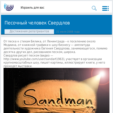
Израиль для вас
Песочный человек Свердлов
Достижения репатриантов
21 июля 2008 года
От песка к стихам Бялика, от Ленинграда – к поселению около
Модиина, от книжной графики к шоу-бизнесу — амплитуда
деятельности художника Евгения Свердлова, занимающегося, помимо
десятка других дел, рисованием песком, широка.
Свердлов рисует песком (видео —
http://www.youtube.com/user/sandart1963), участвует в организации
крупномасштабных шоу, пишет картины, иллюстрирует книги, у него
проходят выставки.