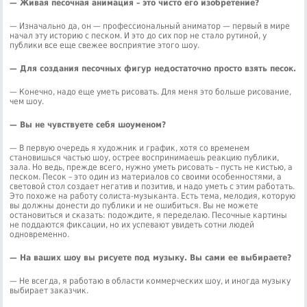
— Живая песочная анимация – это чисто его изобретение?
— Изначально да, он — профессиональный аниматор — первый в мире
начал эту историю с песком. И это до сих пор не стало рутиной, у
публики все еще свежее восприятие этого шоу.
— Для создания песочных фигур недостаточно просто взять песок.
— Конечно, надо еще уметь рисовать. Для меня это больше рисование,
чем шоу.
— Вы не чувствуете себя шоуменом?
— В первую очередь я художник и график, хотя со временем
становишься частью шоу, острее воспринимаешь реакцию публики,
зала. Но ведь, прежде всего, нужно уметь рисовать – пусть не кистью, а
песком. Песок – это один из материалов со своими особенностями, а
световой стол создает негатив и позитив, и надо уметь с этим работать.
Это похоже на работу солиста-музыканта. Есть тема, мелодия, которую
вы должны донести до публики и не ошибиться. Вы не можете
остановиться и сказать: подождите, я переделаю. Песочные картины
не поддаются фиксации, но их успевают увидеть сотни людей
одновременно.
— На ваших шоу вы рисуете под музыку. Вы сами ее выбираете?
— Не всегда, я работаю в области коммерческих шоу, и иногда музыку
выбирает заказчик.