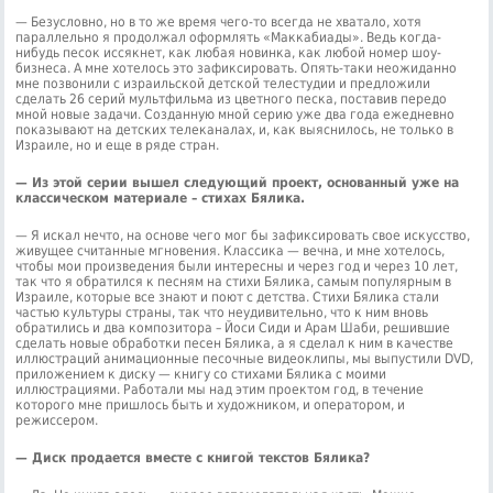
— Безусловно, но в то же время чего-то всегда не хватало, хотя
параллельно я продолжал оформлять «Маккабиады». Ведь когда-
нибудь песок иссякнет, как любая новинка, как любой номер шоу-
бизнеса. А мне хотелось это зафиксировать. Опять-таки неожиданно
мне позвонили с израильской детской телестудии и предложили
сделать 26 серий мультфильма из цветного песка, поставив передо
мной новые задачи. Созданную мной серию уже два года ежедневно
показывают на детских телеканалах, и, как выяснилось, не только в
Израиле, но и еще в ряде стран.
— Из этой серии вышел следующий проект, основанный уже на
классическом материале – стихах Бялика.
— Я искал нечто, на основе чего мог бы зафиксировать свое искусство,
живущее считанные мгновения. Классика — вечна, и мне хотелось,
чтобы мои произведения были интересны и через год и через 10 лет,
так что я обратился к песням на стихи Бялика, самым популярным в
Израиле, которые все знают и поют с детства. Стихи Бялика стали
частью культуры страны, так что неудивительно, что к ним вновь
обратились и два композитора – Йоси Сиди и Арам Шаби, решившие
сделать новые обработки песен Бялика, а я сделал к ним в качестве
иллюстраций анимационные песочные видеоклипы, мы выпустили DVD,
приложением к диску — книгу со стихами Бялика с моими
иллюстрациями. Работали мы над этим проектом год, в течение
которого мне пришлось быть и художником, и оператором, и
режиссером.
— Диск продается вместе с книгой текстов Бялика?