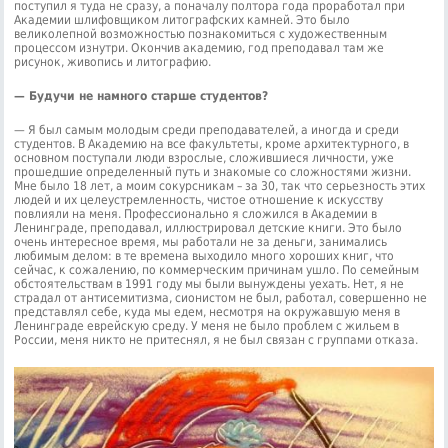
поступил я туда не сразу, а поначалу полтора года проработал при
Академии шлифовщиком литографских камней. Это было
великолепной возможностью познакомиться с художественным
процессом изнутри. Окончив академию, год преподавал там же
рисунок, живопись и литографию.
— Будучи не намного старше студентов?
— Я был самым молодым среди преподавателей, а иногда и среди
студентов. В Академию на все факультеты, кроме архитектурного, в
основном поступали люди взрослые, сложившиеся личности, уже
прошедшие определенный путь и знакомые со сложностями жизни.
Мне было 18 лет, а моим сокурсникам – за 30, так что серьезность этих
людей и их целеустремленность, чистое отношение к искусству
повлияли на меня. Профессионально я сложился в Академии в
Ленинграде, преподавал, иллюстрировал детские книги. Это было
очень интересное время, мы работали не за деньги, занимались
любимым делом: в те времена выходило много хороших книг, что
сейчас, к сожалению, по коммерческим причинам ушло. По семейным
обстоятельствам в 1991 году мы были вынуждены уехать. Нет, я не
страдал от антисемитизма, сионистом не был, работал, совершенно не
представлял себе, куда мы едем, несмотря на окружавшую меня в
Ленинграде еврейскую среду. У меня не было проблем с жильем в
России, меня никто не притеснял, я не был связан с группами отказа.