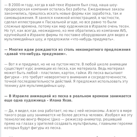
— В 2000-м году, когда в хай-теке Израиля был спад, наша шоу-
продюсерская компания осталась без работы. Ежедневные заказы
закончились, пришлось искать новые формы как заработка, так и
самовыражения. Я занялся книжной иллюстрацией, в частности,
сделал иллюстрации к Пасхальной агаде, но все равно то были
сложные времена, потому как мир художников в Израиле очень тесен.
Но тут, как всегда, неожиданно, ко мне обратились из компании AVS,
крупнейшей в Израиле фирмы по поставке оборудования для видео и
мультимедийных шоу, и предложили «что-нибудь придумать».
— Многие идеи рождаются из столь неконкретного предложения
«давай что-нибудь придумаем».
— Вот я и придумал, но не на пустом месте. В любой школе анимации
существует курс анимации из песка, как материала. Ведь материал
может быть любой – пластилин, картон, гайки. Из песка высыпают
фигурки – это требует невероятного внимания и сосредоточенности,
точной последовательности действий. Я предложил использовать эту
технику для мультимедийных шоу.
— В Израиле анимацией из песка в реальном времени занимается
еще одна художница – Илана Яхав.
— Да, я видел, как она работает, но мы с ней незнакомы. А всего в мире
такого рода шоу занимается не более десятка человек. Изобрел же эту
технологию венгр Ференс Цако — режиссер-аниматор, решивший
прямо на глазах у зрителей создавать мультфильмы, главными героями
которых будут фигуры из песка.