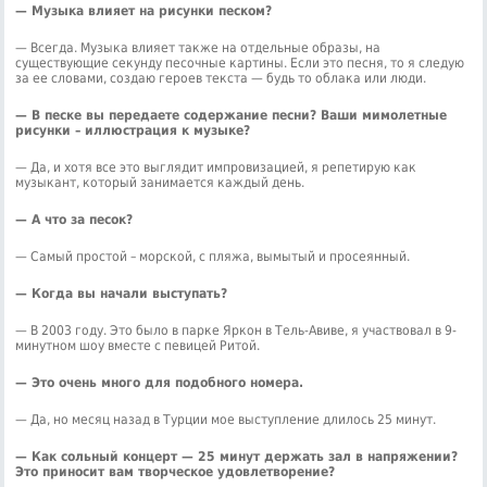
— Музыка влияет на рисунки песком?
— Всегда. Музыка влияет также на отдельные образы, на
существующие секунду песочные картины. Если это песня, то я следую
за ее словами, создаю героев текста — будь то облака или люди.
— В песке вы передаете содержание песни? Ваши мимолетные
рисунки – иллюстрация к музыке?
— Да, и хотя все это выглядит импровизацией, я репетирую как
музыкант, который занимается каждый день.
— А что за песок?
— Самый простой – морской, с пляжа, вымытый и просеянный.
— Когда вы начали выступать?
— В 2003 году. Это было в парке Яркон в Тель-Авиве, я участвовал в 9-
минутном шоу вместе с певицей Ритой.
— Это очень много для подобного номера.
— Да, но месяц назад в Турции мое выступление длилось 25 минут.
— Как сольный концерт — 25 минут держать зал в напряжении?
Это приносит вам творческое удовлетворение?