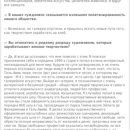
коллекционеров, любителей искусства, ценителей живописи. И вдруг
все замерло.
— В ваших суждениях сказывается излишняя политизированность
нашего общества.
— Возможно, но галереи опустели, и пришлось искать новые пути того,
как творчеством заработать на хлеб.
— Вы относитесь к редкому разряду художников, которые
зарабатывают именно творчеством?
— Да. И всегда осознавал, что мне повезло с этим. В поисках
приложения себя в середине 1990-х годов я попал в очень интересный,
неожиданный для меня мир. Будучи по сути затворником, я не очень
хорошо осознавал, как люди живут в Израиле. Я точно знал, что есть
Тель-Авив, море, песок (вот уже и появляется песок, к которому мы
идем – М.Х.), понимал, что есть север и юг, есть центр, где превалирует
галерейное искусство. Выйдя из галереи, я познакомился с очень
интересной и безумной средой – обществом людей творческих и самого
отпетого израильского андерграунда, людей без профессии,
режиссеров, акробатов, актеров, музыкантов. Я случайно попал в мир
коммерческих шоу. Поначалу это были корпоративные вечеринки,
затем мы стали оформлять различные конференции в хай-теке, всего
порядка 800 шоу в год, проходящих от парка Тимна возле Эйлата до
Филармонии в Тель-Авиве. Я делал эскизы художественного
оформления масштабных шоу, режиссерских сценариев, декораций.
Идеи этих шоу шли от людей, стремившихся к творческой свободе, хотя
обрести полную независимость от желаний и денег заказчика они не
смогли. Люди свободных профессий оказались несвободными, но все
равно можно было проявить свои таланты в разных областях — от