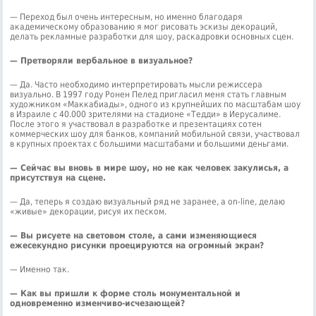
— Переход был очень интересным, но именно благодаря
академическому образованию я мог рисовать эскизы декораций,
делать рекламные разработки для шоу, раскадровки основных сцен.
— Претворяли вербальное в визуальное?
— Да. Часто необходимо интерпретировать мысли режиссера
визуально. В 1997 году Ронен Пелед пригласил меня стать главным
художником «Маккабиады», одного из крупнейших по масштабам шоу
в Израиле с 40.000 зрителями на стадионе «Тедди» в Иерусалиме.
После этого я участвовал в разработке и презентациях сотен
коммерческих шоу для банков, компаний мобильной связи, участвовал
в крупных проектах с большими масштабами и большими деньгами.
— Сейчас вы вновь в мире шоу, но не как человек закулисья, а
присутствуя на сцене.
— Да, теперь я создаю визуальный ряд не заранее, а on-line, делаю
«живые» декорации, рисуя их песком.
— Вы рисуете на световом столе, а сами изменяющиеся
ежесекундно рисунки проецируются на огромный экран?
— Именно так.
— Как вы пришли к форме столь монументальной и
одновременно изменчиво-исчезающей?