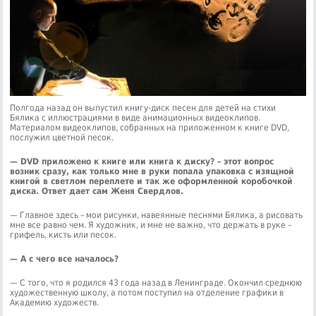
Полгода назад он выпустил книгу-диск песен для детей на стихи
Бялика с иллюстрациями в виде анимационных видеоклипов.
Материалом видеоклипов, собранных на приложенном к книге DVD,
послужил цветной песок.
— DVD приложено к книге или книга к диску? – этот вопрос
возник сразу, как только мне в руки попала упаковка с изящной
книгой в светлом переплете и так же оформленной коробочкой
диска. Ответ дает сам Женя Свердлов.
— Главное здесь – мои рисунки, навеянные песнями Бялика, а рисовать
мне все равно чем. Я художник, и мне не важно, что держать в руке –
грифель, кисть или песок.
— А с чего все началось?
— С того, что я родился 43 года назад в Ленинграде. Окончил среднюю
художественную школу, а потом поступил на отделение графики в
Академию художеств.