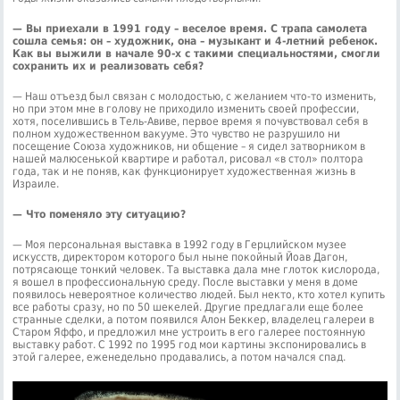
— Вы приехали в 1991 году – веселое время. С трапа самолета
сошла семья: он – художник, она – музыкант и 4-летний ребенок.
Как вы выжили в начале 90-х с такими специальностями, смогли
сохранить их и реализовать себя?
— Наш отъезд был связан с молодостью, с желанием что-то изменить,
но при этом мне в голову не приходило изменить своей профессии,
хотя, поселившись в Тель-Авиве, первое время я почувствовал себя в
полном художественном вакууме. Это чувство не разрушило ни
посещение Союза художников, ни общение – я сидел затворником в
нашей малюсенькой квартире и работал, рисовал «в стол» полтора
года, так и не поняв, как функционирует художественная жизнь в
Израиле.
— Что поменяло эту ситуацию?
— Моя персональная выставка в 1992 году в Герцлийском музее
искусств, директором которого был ныне покойный Йоав Дагон,
потрясающе тонкий человек. Та выставка дала мне глоток кислорода,
я вошел в профессиональную среду. После выставки у меня в доме
появилось невероятное количество людей. Был некто, кто хотел купить
все работы сразу, но по 50 шекелей. Другие предлагали еще более
странные сделки, а потом появился Алон Беккер, владелец галереи в
Старом Яффо, и предложил мне устроить в его галерее постоянную
выставку работ. С 1992 по 1995 год мои картины экспонировались в
этой галерее, еженедельно продавались, а потом начался спад.