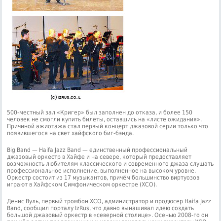
500-местный зал «Кригер» был заполнен до отказа, и более 150
человек не смогли купить билеты, оставшись на «листе ожидания».
Причиной ажиотажа стал первый концерт джазовой серии только что
появившегося на свет хайфского биг-бэнда.
Big Band — Haifa Jazz Band — единственный профессиональный
джазовый оркестр в Хайфе и на севере, который предоставляет
возможность любителям классического и современного джаза слушать
профессиональное исполнение, выполненное на высоком уровне.
Оркестр состоит из 17 музыкантов, причём большинство виртуозов
играют в Хайфском Симфоническом оркестре (ХСО).
Денис Вуль, первый тромбон ХСО, администратор и продюсер Haifa Jazz
Band, сообщил порталу IzRus, что давно вынашивал идею создать
большой джазовый оркестр в «северной столице». Осенью 2008-го он