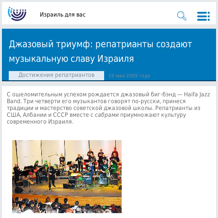
Израиль для вас
Джазовый триумф: репатрианты создают
музыкальную славу Израиля
Достижения репатриантов
10 мая 2009 года
С ошеломительным успехом рождается джазовый биг-бэнд — Haifa Jazz
Band. Три четверти его музыкантов говорят по-русски, принеся
традиции и мастерство советской джазовой школы.
Репатрианты из
США, Албании и СССР вместе с
сабрами
приумножают культуру
современного Израиля.