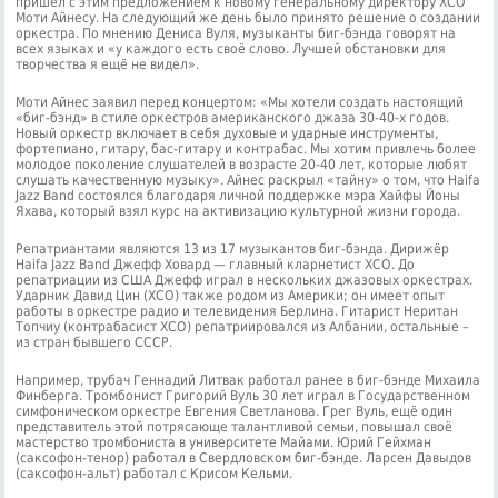
пришёл с этим предложением к новому генеральному директору ХСО
Моти Айнесу. На следующий же день было принято решение о создании
оркестра. По мнению Дениса Вуля, музыканты биг-бэнда говорят на
всех языках и «у каждого есть своё слово. Лучшей обстановки для
творчества я ещё не видел».
Моти Айнес заявил перед концертом: «Мы хотели создать настоящий
«биг-бэнд» в стиле оркестров американского джаза 30-40-х годов.
Новый оркестр включает в себя духовые и ударные инструменты,
фортепиано, гитару, бас-гитару и контрабас. Мы хотим привлечь более
молодое поколение слушателей в возрасте 20-40 лет, которые любят
слушать качественную музыку». Айнес раскрыл «тайну» о том, что Haifa
Jazz Band состоялся благодаря личной поддержке мэра Хайфы Йоны
Яхава, который взял курс на активизацию культурной жизни города.
Репатриантами являются 13 из 17 музыкантов биг-бэнда. Дирижёр
Haifa Jazz Band Джефф Ховард — главный кларнетист ХСО. До
репатриации из США Джефф играл в нескольких джазовых оркестрах.
Ударник Давид Цин (ХСО) также родом из Америки; он имеет опыт
работы в оркестре радио и телевидения Берлина. Гитарист Неритан
Топчиу (контрабасист ХСО) репатриировался из Албании, остальные –
из стран бывшего СССР.
Например, трубач Геннадий Литвак работал ранее в биг-бэнде Михаила
Финберга. Тромбонист Григорий Вуль 30 лет играл в Государственном
симфоническом оркестре Евгения Светланова. Грег Вуль, ещё один
представитель этой потрясающе талантливой семьи, повышал своё
мастерство тромбониста в университете Майами. Юрий Гейхман
(саксофон-тенор) работал в Свердловском биг-бэнде. Ларсен Давыдов
(саксофон-альт) работал с Крисом Кельми.