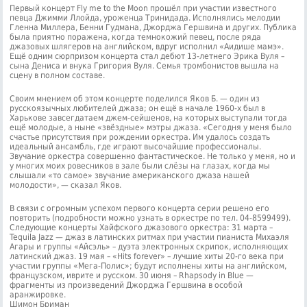
Первый концерт Fly me to the Moon прошёл при участии известного
певца Джимми Ллойда, уроженца Тринидада. Исполнялись мелодии
Гленна Миллера, Бенни Гудмана, Джорджа Гершвина и других. Публика
была приятно поражена, когда темнокожий певец, после ряда
джазовых шлягеров на английском, вдруг исполнил «Аидише мамэ».
Ещё одним сюрпризом концерта стал дебют 13-летнего Эрика Вуля –
сына Дениса и внука Григория Вуля. Семья тромбонистов вышла на
сцену в полном составе.
Своим мнением об этом концерте поделился Яков Б. — один из
русскоязычных любителей джаза; он ещё в начале 1960-х был в
Харькове завсегдатаем джем-сейшенов, на которых выступали тогда
ещё молодые, а ныне «звёздные» мэтры джаза. «Сегодня у меня было
счастье присутствия при рождении оркестра. Им удалось создать
идеальный ансамбль, где играют высочайшие профессионалы.
Звучание оркестра совершенно фантастическое. Не только у меня, но и
у многих моих ровесников в зале были слёзы на глазах, когда мы
слышали «то самое» звучание американского джаза нашей
молодости», — сказал Яков.
В связи с огромным успехом первого концерта серии решено его
повторить (подробности можно узнать в оркестре по тел. 04-8599499).
Следующие концерты Хайфского джазового оркестра: 31 марта –
Tequila Jazz — джаз в латинских ритмах при участии пианиста Михаэля
Агары и группы «Айсэль» – дуэта электронных скрипок, исполняющих
латинский джаз. 19 мая – «Hits forever» – лучшие хиты 20-го века при
участии группы «Мега-Полис»; будут исполнены хиты на английском,
французском, иврите и русском. 30 июня – Rhapsody in Blue —
фрагменты из произведений Джорджа Гершвина в особой
аранжировке.
Шимон Бриман