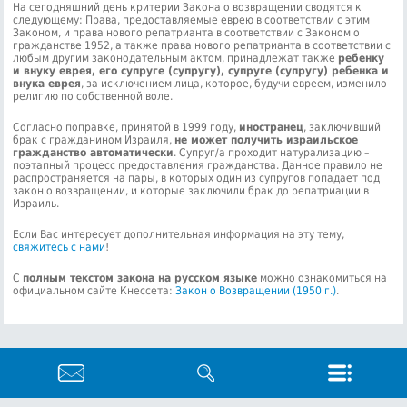
На сегодняшний день критерии Закона о возвращении сводятся к
следующему: Права, предоставляемые еврею в соответствии с этим
Законом, и права нового репатрианта в соответствии с Законом о
гражданстве 1952, а также права нового репатрианта в соответствии с
любым другим законодательным актом, принадлежат также
ребенку
и внуку еврея, его супруге (супругу), супруге (супругу) ребенка и
внука еврея
, за исключением лица, которое, будучи евреем, изменило
религию по собственной воле.
Согласно поправке, принятой в 1999 году,
иностранец
, заключивший
брак с гражданином Израиля,
не может получить израильское
гражданство автоматически
. Супруг/а проходит натурализацию –
поэтапный процесс предоставления гражданства. Данное правило не
распространяется на пары, в которых один из супругов попадает под
закон о возвращении, и которые заключили брак до репатриации в
Израиль.
Если Вас интересует дополнительная информация на эту тему,
свяжитесь с нами
!
С
полным текстом закона на русском языке
можно ознакомиться на
официальном сайте Кнессета:
Закон о Возвращении (1950 г.)
.