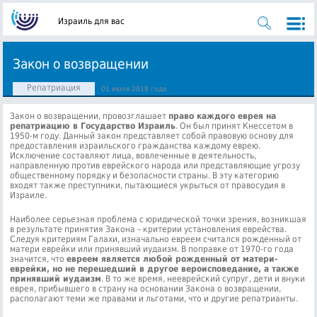
Израиль для вас
Закон о возвращении
Репатриация
01 июля 2018 года
Закон о возвращении, провозглашает
право каждого еврея на
репатриацию в Государство Израиль
. Он был принят Кнессетом в
1950-м году. Данный закон представляет собой правовую основу для
предоставления израильского гражданства каждому еврею.
Исключение составляют лица, вовлеченные в деятельность,
направленную против еврейского народа или представляющие угрозу
общественному порядку и безопасности страны.
В эту категорию
входят также преступники, пытающиеся укрыться от правосудия в
Израиле.
Наиболее серьезная проблема с юридической точки зрения, возникшая
в результате принятия Закона – критерии установления еврейства.
Следуя критериям Галахи, изначально евреем считался рожденный от
матери еврейки или принявший иудаизм. В поправке от 1970-го года
значится, что
евреем является любой рожденный от матери-
еврейки, но не перешедший в другое вероисповедание, а также
принявший иудаизм
. В то же время, нееврейский супруг, дети и внуки
еврея, прибывшего в страну на основании Закона о возвращении,
располагают теми же правами и льготами, что и другие репатрианты.