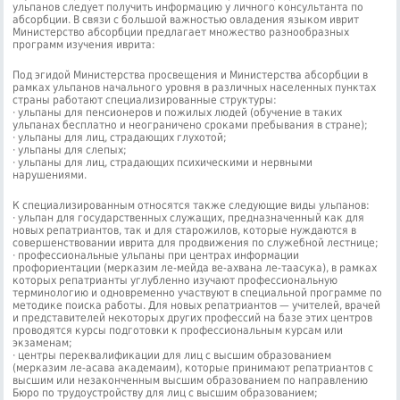
ульпанов следует получить информацию у личного консультанта по
абсорбции. В связи с большой важностью овладения языком иврит
Министерство абсорбции предлагает множество разнообразных
программ изучения иврита:
Под эгидой Министерства просвещения и Министерства абсорбции в
рамках ульпанов начального уровня в различных населенных пунктах
страны работают специализированные структуры:
· ульпаны для пенсионеров и пожилых людей (обучение в таких
ульпанах бесплатно и неограничено сроками пребывания в стране);
· ульпаны для лиц, страдающих глухотой;
· ульпаны для слепых;
· ульпаны для лиц, страдающих психическими и нервными
нарушениями.
К специализированным относятся также следующие виды ульпанов:
· ульпан для государственных служащих, предназначенный как для
новых репатриантов, так и для старожилов, которые нуждаются в
совершенствовании иврита для продвижения по служебной лестнице;
· профессиональные ульпаны при центрах информации
профориентации (мерказим ле-мейда ве-ахвана ле-таасука), в рамках
которых репатрианты углубленно изучают профессиональную
терминологию и одновременно участвуют в специальной программе по
методике поиска работы. Для новых репатриантов — учителей, врачей
и представителей некоторых других профессий на базе этих центров
проводятся курсы подготовки к профессиональным курсам или
экзаменам;
· центры переквалификации для лиц с высшим образованием
(мерказим ле-асава академаим), которые принимают репатриантов с
высшим или незаконченным высшим образованием по направлению
Бюро по трудоустройству для лиц с высшим образованием;