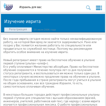
Израиль для вас
Изучение иврита
Репатриация
20 июля 2006 года
Без знания иврита сегодня можно найти только неквалифицированную
работу, на которой Вам вряд ли захочется задерживаться. Рано или
поздно у Вас появится желание работать по специальности или
продвигаться по служебной лестнице. Поэтому мы рекомендуем
обратить особое внимание на изучение иврита.
Новый репатриант имеет право на бесплатное обучение в ульпане
первой ступени (ульпан «алеф»).
Его учебу оплачивает Министерство абсорбции. Право на бесплатное
обучение сохраняется в течение полутора лет со дня получения
статуса репатрианта, и воспользоваться им можно только один раз. В
некоторых случаях возможно продление права на обучение в ульпане.
После года пребывания в стране репатрианты могут учиться в ульпане
на общих основаниях, как все граждане Израиля, то есть,
самостоятельно оплачивая обучение.
В некоторых больших городах действуют профессиональные ульпаны
первой ступени для специалистов с высшим образованием (врачей,
инженеров, учителей, работников хай-тек), где наряду с азами иврита
изучается профессиональная лексика. О работе профессиональных