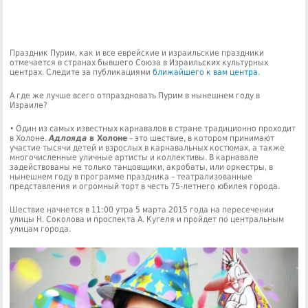
Праздник Пурим, как и все еврейские и израильские праздники
отмечается в странах бывшего Союза в Израильских культурных
центрах. Следите за публикациями
ближайшего к вам центра
.
А где же лучше всего отпраздновать Пурим в нынешнем году в
Израиле?
• Один из самых известных карнавалов в стране традиционно проходит
в Холоне.
Адлояда
в Холоне
– это шествие, в котором принимают
участие тысячи детей и взрослых в карнавальных костюмах, а также
многочисленные уличные артисты и коллективы. В карнавале
задействованы не только танцовщики, акробаты, или оркестры, в
нынешнем году в программе праздника – театрализованные
представления и огромный торт в честь 75-летнего юбилея города.
Шествие начнется в 11:00 утра 5 марта 2015 года на пересечении
улицы Н. Соколова и проспекта А. Кугеля и пройдет по центральным
улицам города.