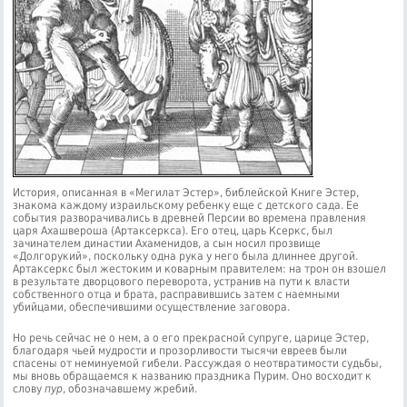
История, описанная в «Мегилат Эстер», библейской Книге Эстер,
знакома каждому израильскому ребенку еще с детского сада. Ее
события разворачивались в древней Персии во времена правления
царя Ахашвероша (Артаксеркса). Его отец, царь Ксеркс, был
зачинателем династии Ахаменидов, а сын носил прозвище
«Долгорукий», поскольку одна рука у него была длиннее другой.
Артаксеркс был жестоким и коварным правителем: на трон он взошел
в результате дворцового переворота, устранив на пути к власти
собственного отца и брата, расправившись затем с наемными
убийцами, обеспечившими осуществление заговора.
Но речь сейчас не о нем, а о его прекрасной супруге, царице Эстер,
благодаря чьей мудрости и прозорливости тысячи евреев были
спасены от неминуемой гибели. Рассуждая о неотвратимости судьбы,
мы вновь обращаемся к названию праздника Пурим. Оно восходит к
слову
пур
, обозначавшему жребий.