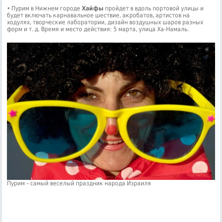
• Пурим в Нижнем городе
Хайфы
пройдет в вдоль портовой улицы и
будет включать карнавальное шествие, акробатов, артистов на
ходулях, творческие лаборатории, дизайн воздушных шаров разных
форм и т. д. Время и место действия: 5 марта, улица Ха-Намаль.
Пурим – самый веселый праздник народа Израиля