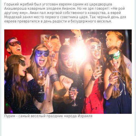
Горький жребий был уготован евреям одним из царедворцев
Ахашвероша коварным злодеем Аманом. Но не зря говорят: «Не рой
другому яму». Аман пал жертвой собственного коварства, а еврей
Мордехай занял место первого советника царя. Так черный день для
евреев превратился в день радости и безудержного веселья.
Пурим – самый веселый праздник народа Израиля