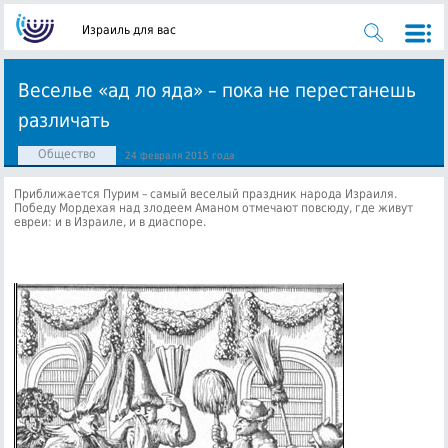
Израиль для вас
Веселье «ад ло яда» – пока не перестанешь
различать
Общество
24 февраля 2015 года
Приближается Пурим – самый веселый праздник народа Израиля.
Победу Мордехая над злодеем Аманом отмечают повсюду, где живут
евреи: и в Израиле, и в диаспоре.