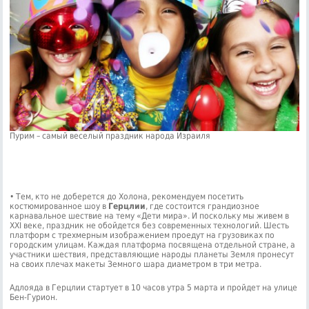
Пурим – самый веселый праздник народа Израиля
• Тем, кто не доберется до Холона, рекомендуем посетить
костюмированное шоу в
Герцлии
, где состоится грандиозное
карнавальное шествие на тему «Дети мира». И поскольку мы живем в
XXI веке, праздник не обойдется без современных технологий. Шесть
платформ с трехмерным изображением проедут на грузовиках по
городским улицам. Каждая платформа посвящена отдельной стране, а
участники шествия, представляющие народы планеты Земля пронесут
на своих плечах макеты Земного шара диаметром в три метра.
Адлояда в Герцлии стартует в 10 часов утра 5 марта и пройдет на улице
Бен-Гурион.