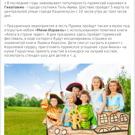
• В последние годы завоевывает популярность пуримский карнавал в
Гиватаиме
– городе-спутнике Тель-Авива. Шествие пройдет 5 марта по
центральной улице города Каценельсон с 10 часов утра до трех часов
дня.
• Праздничные мероприятия в честь Пурима пройдут также в музее под
открытым небом
«Мини-Израиль»
с использованием тематики книги
«Алиса в стране чудес». В дни праздника здесь пройдет пуримский
фестиваль, в ходе которого будут инсценированы отрывки из
знаменитой книги Льюиса Керолла. Дети смогут сыграть в крикет с
Королевой сердец, приготовить пуримское угощение «уши Амана» на
кухне Герцогини, принять участие в конкурсе на лучший костюм,
посмотреть стендап-шоу для детей и т. д.