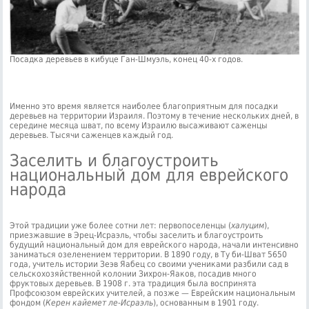
Посадка деревьев в кибуце Ган-Шмуэль, конец 40-х годов.
Именно это время является наиболее благоприятным для посадки
деревьев на территории Израиля. Поэтому в течение нескольких дней, в
середине месяца шват, по всему Израилю высаживают саженцы
деревьев. Тысячи саженцев каждый год.
Заселить и благоустроить
национальный дом для еврейского
народа
Этой традиции уже более сотни лет: первопоселенцы (
халуцим
),
приезжавшие в Эрец-Исраэль, чтобы заселить и благоустроить
будущий национальный дом для еврейского народа, начали интенсивно
заниматься озеленением территории. В 1890 году, в Ту би-Шват 5650
года, учитель истории Зеэв Яабец со своими учениками разбили сад в
сельскохозяйственной колонии Зихрон-Яаков, посадив много
фруктовых деревьев. В 1908 г. эта традиция была воспринята
Профсоюзом еврейских учителей, а позже — Еврейским национальным
фондом (
Керен кайемет ле-Исраэль
), основанным в 1901 году.