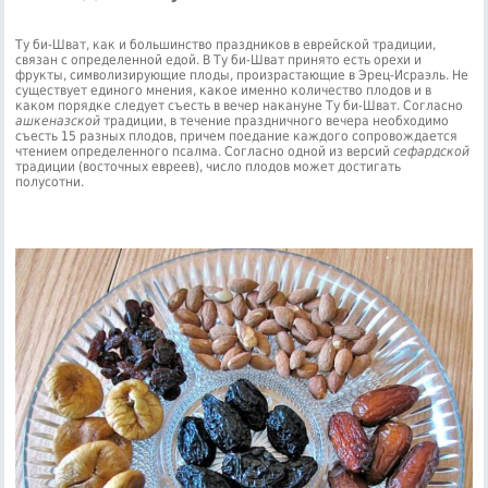
Ту би-Шват, как и большинство праздников в еврейской традиции,
связан с определенной едой. В Ту би-Шват принято есть орехи и
фрукты, символизирующие плоды, произрастающие в Эрец-Исраэль. Не
существует единого мнения, какое именно количество плодов и в
каком порядке следует съесть в вечер накануне Ту би-Шват. Согласно
ашкеназской
традиции, в течение праздничного вечера необходимо
съесть 15 разных плодов, причем поедание каждого сопровождается
чтением определенного псалма. Согласно одной из версий
сефардской
традиции (восточных евреев), число плодов может достигать
полусотни.