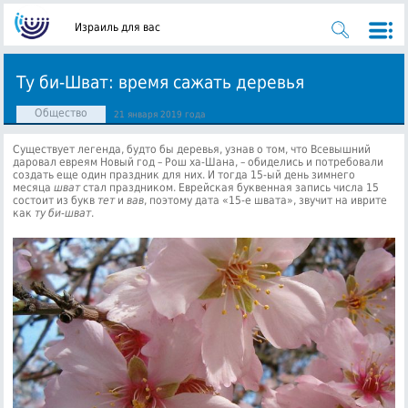
Израиль для вас
Ту би-Шват: время сажать деревья
Общество
21 января 2019 года
Существует легенда, будто бы деревья, узнав о том, что Всевышний
даровал евреям Новый год – Рош ха-Шана, – обиделись и потребовали
создать еще один праздник для них.
И тогда 15-ый день зимнего
месяца
шват
стал праздником. Еврейская буквенная запись числа 15
состоит из букв
тет
и
вав
, поэтому дата «15-е швата», звучит на иврите
как
ту би-шват
.