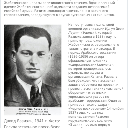
Жаботинского – главы ревизионистского течения. Вдохновленный
идеями Жаботинского о необходимости создания независимой
еврейской армии, Разиэль воплощал в жизнь линию активного
сопротивления, зародившуюся в кругах русскоязычных сионистов.
На посту главы подпольной
военной организации
Иргун Цваи
Леуми
(«Эцель»), который
Разиэль занял в 1938 году по
прямому предложению
Жаботинского, раскрылся его
талант стратега и лидера. В
период Арабского восстания
(1936–1939) он отверг
официальную политику
«сдержанности» (
хавлага
),
которой придерживалось
руководство ишува и
организация Хагана. Разиэль
был убежден, что пассивная
защита обречена на провал, и
провозгласил тактику «активной
обороны» – ответных и
упреждающих ударов по
арабским террористам. Один из
примеров такого удара –
«Черное воскресенье» 14 ноября
1937 года, когда под
командованием Разиэля
Давид Разиэль, 1941 г. Фото:
иерусалимское отделение
«Эцеля» провело первую
Государственное пресс-бюро