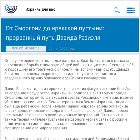
Израиль для вас
От Сморгони до иракской пустыни:
прерванный путь Давида Разиэля
Всё об Израиле
20 мая 2026 года
Он научил еврейское подполье нападать. Враг британского мандата,
он отложил борьбу с ним ради общей войны с нацистами. Сегодня, в 85-
ю годовщину его трагической гибели, мы вспоминаем судьбу Давида
Разиэля – человека, выросшего на идеях русских сионистов и
создававшего армию будущего еврейского государства.
Давид Разиэль – одна из ярких и трагических фигур в истории борьбы
за создание Государства Израиль. Он родился в 1910 году в городе
Сморгонь, который тогда входил в состав Российской империи, в семье
убежденных сионистов. Семья переехала в Землю Израиля, когда он
был еще ребенком. После начала Первой мировой войны османские
власти депортировали ее обратно в Россию, где юный Давид провел
несколько лет в разгар революционных потрясений. Этот опыт, а
также тесная интеллектуальная и идеологическая связь с русским
политическим сионизмом, оказали решающее влияние на
формирование его мировоззрения.
Вся его деятельность была связана с идеологией Владимира (Зеэва)