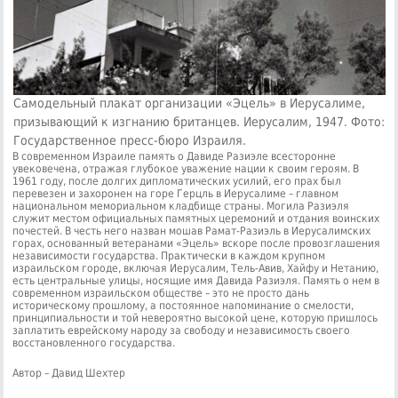
Самодельный плакат организации «Эцель» в Иерусалиме,
призывающий к изгнанию британцев. Иерусалим, 1947. Фото:
Государственное пресс-бюро Израиля.
В современном Израиле память о Давиде Разиэле всесторонне
увековечена, отражая глубокое уважение нации к своим героям. В
1961 году, после долгих дипломатических усилий, его прах был
перевезен и захоронен на горе Герцль в Иерусалиме – главном
национальном мемориальном кладбище страны. Могила Разиэля
служит местом официальных памятных церемоний и отдания воинских
почестей. В честь него назван мошав Рамат-Разиэль в Иерусалимских
горах, основанный ветеранами «Эцель» вскоре после провозглашения
независимости государства. Практически в каждом крупном
израильском городе, включая Иерусалим, Тель-Авив, Хайфу и Нетанию,
есть центральные улицы, носящие имя Давида Разиэля. Память о нем в
современном израильском обществе – это не просто дань
историческому прошлому, а постоянное напоминание о смелости,
принципиальности и той невероятно высокой цене, которую пришлось
заплатить еврейскому народу за свободу и независимость своего
восстановленного государства.
Автор – Давид Шехтер