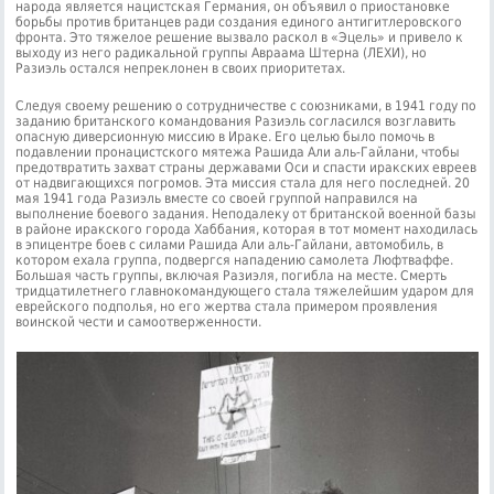
народа является нацистская Германия, он объявил о приостановке
борьбы против британцев ради создания единого антигитлеровского
фронта. Это тяжелое решение вызвало раскол в «Эцель» и привело к
выходу из него радикальной группы Авраама Штерна (ЛЕХИ), но
Разиэль остался непреклонен в своих приоритетах.
Следуя своему решению о сотрудничестве с союзниками, в 1941 году по
заданию британского командования Разиэль согласился возглавить
опасную диверсионную миссию в Ираке. Его целью было помочь в
подавлении пронацистского мятежа Рашида Али аль-Гайлани, чтобы
предотвратить захват страны державами Оси и спасти иракских евреев
от надвигающихся погромов. Эта миссия стала для него последней. 20
мая 1941 года Разиэль вместе со своей группой направился на
выполнение боевого задания. Неподалеку от британской военной базы
в районе иракского города Хаббания, которая в тот момент находилась
в эпицентре боев с силами Рашида Али аль-Гайлани, автомобиль, в
котором ехала группа, подвергся нападению самолета Люфтваффе.
Большая часть группы, включая Разиэля, погибла на месте. Смерть
тридцатилетнего главнокомандующего стала тяжелейшим ударом для
еврейского подполья, но его жертва стала примером проявления
воинской чести и самоотверженности.