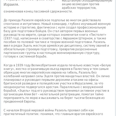
масштабную скоординированную
Израиля.
акцию возмездия против
арабских террористов,
ознаменовав конец пассивной сдержанности.
До прихода Разиэля еврейское подполье во многом действовало
спонтанно и интуитивно. Новый командир, глубоко изучавший военную
историю и стратегию, фактически с нуля создал профессиональную
базу для подготовки бойцов. Он стал автором первых военных
руководств на иврите, среди которых знаменитая книга «Пистолет»
(1937 год), написанная в соавторстве с Авраамом Штерном, а также
пособия по полевой тактике и теории военной подготовки. Разиэль
ввел в рядах Эцель жесткую армейскую дисциплину, систему званий и
обязательную строевую подготовку, превратив разрозненные
партизанские группы в настоящую военизированную структуру,
готовую к системной борьбе.
Когда в 1939 году Великобритания издала печально известную «Белую
книгу», жестко ограничившую въезд евреев в Палестину и тем самым
обрекшую многих европейских евреев на гибель, Разиэль без
колебаний направил силы Эцеля против мандатных властей. Он лично
планировал и руководил первыми дерзкими атаками на офисы
британской разведки и полицейские участки в Иерусалиме, за что
неоднократно подвергался арестам. Параллельно с вооруженной
борьбой, «Эцель» под его руководством принимал активное участие в
организации
Алии Бет
– нелегальной репатриации, помогая тайно
переправлять по морю и высаживать на берег тысячи беженцев из
предвоенной Европы.
С началом Второй мировой войны Разиэль проявил себя как
прагматичный политик: понимая, что главным врагом еврейского