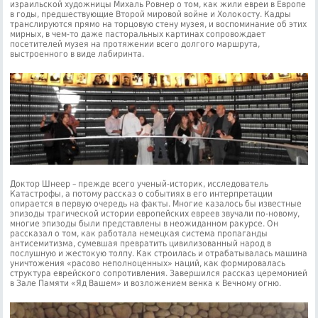
израильской художницы Михаль Ровнер о том, как жили евреи в Европе
в годы, предшествующие Второй мировой войне и Холокосту. Кадры
транслируются прямо на торцовую стену музея, и воспоминание об этих
мирных, в чем-то даже пасторальных картинах сопровождает
посетителей музея на протяжении всего долгого маршрута,
выстроенного в виде лабиринта.
Доктор Шнеер – прежде всего ученый-историк, исследователь
Катастрофы, а потому рассказ о событиях в его интерпретации
опирается в первую очередь на факты. Многие казалось бы известные
эпизоды трагической истории европейских евреев звучали по-новому,
многие эпизоды были представлены в неожиданном ракурсе. Он
рассказал о том, как работала немецкая система пропаганды
антисемитизма, сумевшая превратить цивилизованный народ в
послушную и жестокую толпу. Как строилась и отрабатывалась машина
уничтожения «расово неполноценных» наций, как формировалась
структура еврейского сопротивления. Завершился рассказ церемонией
в Зале Памяти «Яд Вашем» и возложением венка к Вечному огню.