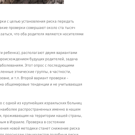
рки с целью установления риска передать
акие проверки совершают около ста тысяч
азаться, что оба родителя являются носителями
и ребенка), располагают двумя вариантами
 происхождением будущих родителей, задача
заболеваниям. Этот опрос с последующими
енные этнические группы, в частности,
вне, и т.п. Второй вариант проверки –
я на общемировые тенденции и не учитывающая
но с одной из крупнейших израильских больниц
, наиболее распространенных именно в нашем
ам, проживающим на территории нашей страны,
ным в Израиле. Проверка в состоянии
нения новой методики станет снижение риска
 по прогнозам специалистов подобные риски