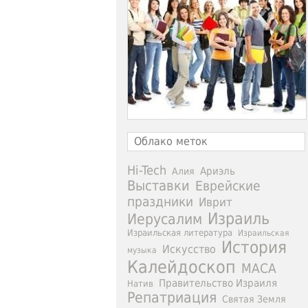
Облако меток
Hi-Tech
Ариэль
Алия
Выставки
Еврейские
праздники
Иврит
Израиль
Иерусалим
Израильская литература
Израильская
История
Искусство
музыка
Калейдоскоп
МАСА
Правительство Израиля
Натив
Репатриация
Святая Земля