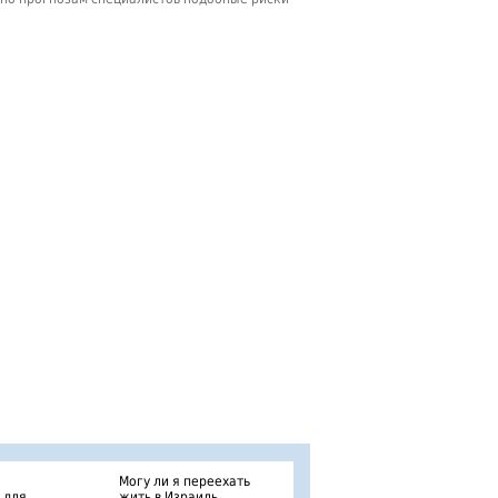
Могу ли я переехать
 для
жить в Израиль