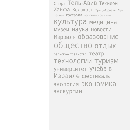
Тель-Авив
Технион
Спорт
Хайфа
Холокост
Эрец-Исраэль
Яд-
гастроли
израильское кино
Вашем
культура
медицина
наука
новости
музеи
образование
Израиля
общество
отдых
театр
сельское хозяйство
туризм
технологии
учеба в
университет
Израиле
фестиваль
экономика
экология
экскурсии