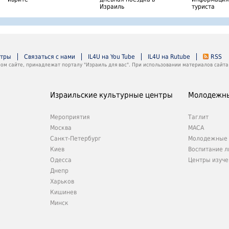
Израиль
туриста
нтры
Связаться с нами
IL4U на You Tube
IL4U на Rutube
RSS
м сайте, принадлежат порталу "Израиль для вас". При использовании материалов сайта 
Израильские культурные центры
Молодежны
Мероприятия
Таглит
Москва
МАСА
Санкт-Петербург
Молодежные 
Киев
Воспитание л
е
Одесса
Центры изуче
Днепр
Харьков
Кишинев
Минск