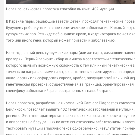
Новая генетическая проверка способна выявить 402 мутации
В Израиле пары, решающие завести детей, проходят генетические прове
будущему ребенку то или иное генетическое заболевание. Каждый год т
супружеских пар. Речь идет об анализе крови, в ходе которого может ок
того или иного гена, который может привести к заболеванию.
На сегодняшний день супружеские пары (или же пары, желающие завест
проверки. Первый вариант – сбор анамнеза в соответствии с этническим
которого выявить возможную склонность к тем или иным генетическим 
точечными направлениями на отдельные тесты ориентируется на определ
ашкеназских или сефардских евреев, арабов, живущих в той или иной дере
генетическая проверка, осуществляемая за границей, ориентированна
специфику заболеваний, распространенных в нашей стране.
Новая проверка, разработанная компанией Gamidor Diagnostics совмест
Бейлинсон, позволяет выявить 402 генетических заболеваний и мутаций
регионе. Этот тест адаптирован практически ко всем этническим групп
и опирается на базу данных по всем генетическим заболеваниям, извест
тестировать мутации в тысячах генов одновременно. Результатом приме
появления на свет детей с тяжелыми наследственными заболеваниями –