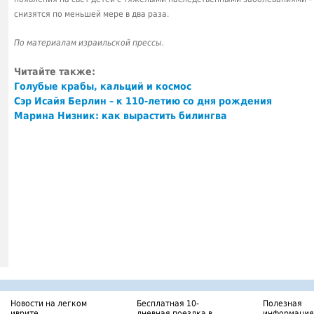
снизятся по меньшей мере в два раза.
По материалам израильской прессы.
Читайте также:
Голубые крабы, кальций и космос
Сэр Исайя Берлин – к 110-летию со дня рождения
Марина Низник: как вырастить билингва
Новости на легком
Бесплатная 10-
Полезная
иврите
дневная поездка в
информация