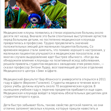
Медицинские клоуны появились в стенах израильских больниц около
десяти лет назад. Вначале это были спонтанные выступления артистов
перед больными детьми, но постепенно медицинская клоунада
превратилась в профессию. Трудно преувеличить значение
положительных эмоций для маленьких пациентов больниц. Со
временем медики стали замечать, что помимо хорошего настроения, у
маленьких пациентов улучшаются и медицинские показатели, и во
многих случаях выдоровление идет быстрее обычного. «Когда мы
обнаружили влияние клоунады на позитивный исход заболевания,
решили привлечь студентов-медиков к овладению этим ремеслом», —
сказал профессор Энтони Лудер, возглавляющий детское отделение
Медицинского центра «Зив» в Цфате.
Медицинский факультет Бар-Иланского университета открылся в 2011
году в Цфате (Верхняя Галилея). Студенты-медики в течение всего
срока учебы должны изучить около 70 академических курсов. В
нынешнем учебном году к перечню предметов прибавится еще один.
Медицинская клоунада войдет в перечень обязательных дисциплин для
студентов второго курса.
Дети быстро забывают боль, таково свойство детской памяти, но они
отлично запомнят веселых клоунов, которые пришли навестить и