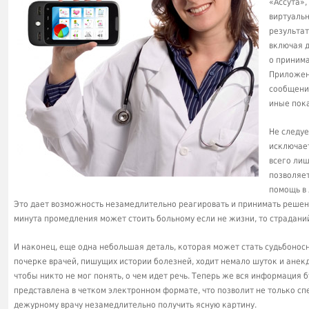
«Ассута»,
виртуальн
результат
включая д
о принима
Приложен
сообщений
иные пока
Не следуе
исключает
всего лиш
позволяет
помощь в 
Это дает возможность незамедлительно реагировать и принимать решени
минута промедления может стоить больному если не жизни, то страдани
И наконец, еще одна небольшая деталь, которая может стать судьбонос
почерке врачей, пишущих истории болезней, ходит немало шуток и анекд
чтобы никто не мог понять, о чем идет речь. Теперь же вся информация 
представлена в четком электронном формате, что позволит не только сп
дежурному врачу незамедлительно получить ясную картину.