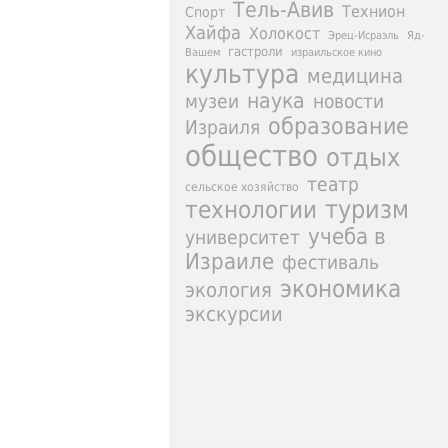
Тель-Авив
Технион
Спорт
Хайфа
Холокост
Эрец-Исраэль
Яд-
гастроли
израильское кино
Вашем
культура
медицина
наука
новости
музеи
образование
Израиля
общество
отдых
театр
сельское хозяйство
туризм
технологии
учеба в
университет
Израиле
фестиваль
экономика
экология
экскурсии