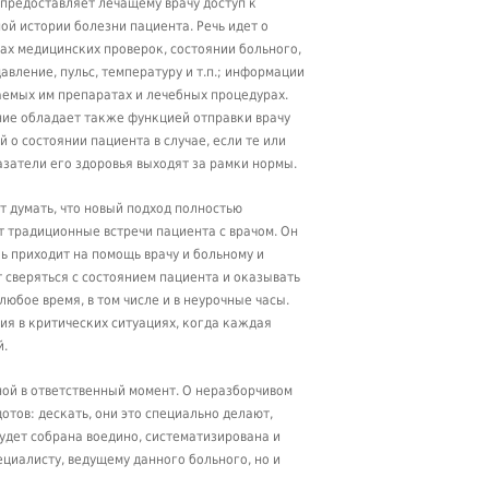
 предоставляет лечащему врачу доступ к
ой истории болезни пациента. Речь идет о
ах медицинских проверок, состоянии больного,
авление, пульс, температуру и т.п.; информации
емых им препаратах и лечебных процедурах.
ие обладает также функцией отправки врачу
 о состоянии пациента в случае, если те или
затели его здоровья выходят за рамки нормы.
т думать, что новый подход полностью
 традиционные встречи пациента с врачом. Он
ь приходит на помощь врачу и больному и
 сверяться с состоянием пациента и оказывать
любое время, в том числе и в неурочные часы.
я в критических ситуациях, когда каждая
й.
ной в ответственный момент. О неразборчивом
отов: дескать, они это специально делают,
будет собрана воедино, систематизирована и
ециалисту, ведущему данного больного, но и