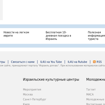
Новости на легком
Бесплатная 10-
Полезная
иврите
дневная поездка в
информация
Израиль
туриста
нтры
Связаться с нами
IL4U на You Tube
IL4U на Rutube
RSS
м сайте, принадлежат порталу "Израиль для вас". При использовании материалов сайта 
Израильские культурные центры
Молодежны
Мероприятия
Таглит
Москва
МАСА
Санкт-Петербург
Молодежные 
Киев
Воспитание л