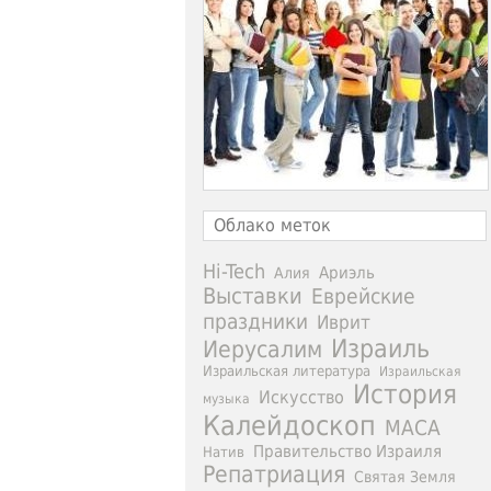
Облако меток
Hi-Tech
Ариэль
Алия
Выставки
Еврейские
праздники
Иврит
Израиль
Иерусалим
Израильская литература
Израильская
История
Искусство
музыка
Калейдоскоп
МАСА
Правительство Израиля
Натив
Репатриация
Святая Земля