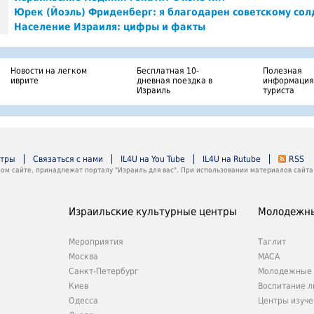
Юрек (Йоэль) Фриденберг: я благодарен советскому сол
Население Израиля: цифры и факты
Новости на легком
Бесплатная 10-
Полезная
иврите
дневная поездка в
информация
Израиль
туриста
нтры
Связаться с нами
IL4U на You Tube
IL4U на Rutube
RSS
м сайте, принадлежат порталу "Израиль для вас". При использовании материалов сайта 
Израильские культурные центры
Молодежны
Мероприятия
Таглит
Москва
МАСА
Санкт-Петербург
Молодежные 
Киев
Воспитание л
е
Одесса
Центры изуче