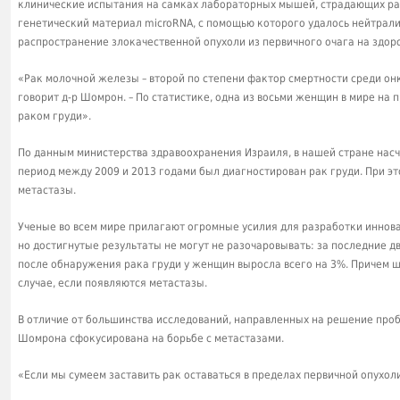
клинические испытания на самках лабораторных мышей, страдающих ра
генетический материал microRNA, с помощью которого удалось нейтрали
распространение злокачественной опухоли из первичного очага на здор
«Рак молочной железы – второй по степени фактор смертности среди о
говорит д-р Шомрон. – По статистике, одна из восьми женщин в мире на
раком груди».
По данным министерства здравоохранения Израиля, в нашей стране насч
период между 2009 и 2013 годами был диагностирован рак груди. При эт
метастазы.
Ученые во всем мире прилагают огромные усилия для разработки иннов
но достигнутые результаты не могут не разочаровывать: за последние 
после обнаружения рака груди у женщин выросла всего на 3%. Причем 
случае, если появляются метастазы.
В отличие от большинства исследований, направленных на решение про
Шомрона сфокусирована на борьбе с метастазами.
«Если мы сумеем заставить рак оставаться в пределах первичной опухол