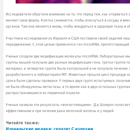
Исследователи обратили внимание на то, что перед тем, как оторваться
меняют свою форму. Клетка сжимается, чтобы втиснуться в сосуды и вме
органов. Там она меняется вновь, чтобы внедриться в здоровую ткань и о
Участники исследования из Израиля и США поставили своей задачей ли
передвижения. С этой целью применялся ген microRNA, препятствующий
Ученые создали две модификации молекулы microRNA. Лабораторные мы
группы мышей получали две разные модификации гена, третья группа п
материал, а четвертая группа была контрольной и не получала лечения.
разработанного в лабораториях MIT. Животные прошли цикл процедур на
срока были сделаны проверки. У первых двух групп испытуемых, получа
не были обнаружены метастазы, в то время как в двух остальных групп
распространившиеся из первичной опухоли.
Ученые назвали эти результаты «впечатляющими». Д-р Шомрон полагает
эффективными и при лечении рака молочной железы и у людей.
Читайте также:
Израильские медики: гепатит С излечим