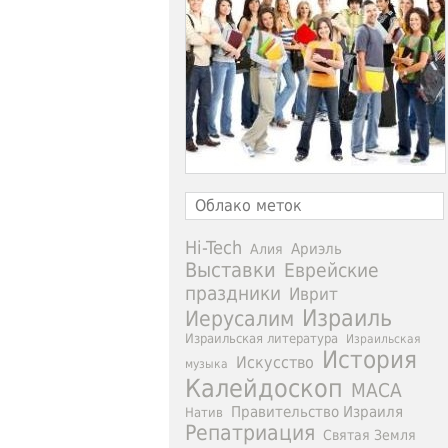
Облако меток
Hi-Tech
Ариэль
Алия
Выставки
Еврейские
праздники
Иврит
Израиль
Иерусалим
Израильская литература
Израильская
История
Искусство
музыка
Калейдоскоп
МАСА
Правительство Израиля
Натив
Репатриация
Святая Земля