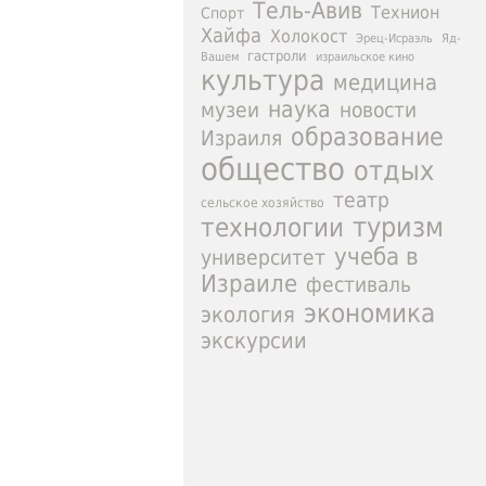
Тель-Авив
Технион
Спорт
Хайфа
Холокост
Эрец-Исраэль
Яд-
гастроли
израильское кино
Вашем
культура
медицина
наука
новости
музеи
образование
Израиля
общество
отдых
театр
сельское хозяйство
туризм
технологии
учеба в
университет
Израиле
фестиваль
экономика
экология
экскурсии