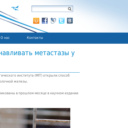
О нас
Контакты
навливать метастазы у
ического института (MIT) открыли способ
олочной железы.
икованы в прошлом месяце в научном издании