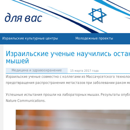
Израильские культурные центры
Молодежные проекты
Израильские ученые научились оста
мышей
Медицина и здравоохранение
15 марта 2017 года
Израильские ученые совместно с коллегами из Массачусетского технолог
предотвращения распространения метастазов при заболевании раком м
Успешные испытания прошли на лабораторных мышах. Результаты опубл
Nature Communications.