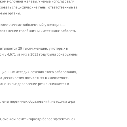
ком молочной железы. Ученые использовали
зовать специфические гены, ответственные за
овые органы.
нкологических заболеваний у женщин, —
 протяжении своей жизни имеет шанс заболеть
итывается 29 тысяч женщин, у которых в
ом у 4,671 из них в 2013 году были обнаружены
ационных методик лечения этого заболевания,
два десятилетия пятилетняя выживаемость
шанс на выздоровление резко снижается в
блемы первичных образований, методика д-ра
и, сможем лечить гораздо более эффективно».