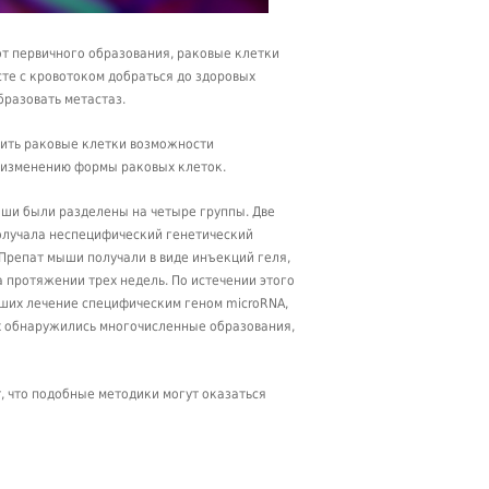
 от первичного образования, раковые клетки
сте с кровотоком добраться до здоровых
бразовать метастаз.
шить раковые клетки возможности
 изменению формы раковых клеток.
ши были разделены на четыре группы. Две
олучала неспецифический генетический
 Препат мыши получали в виде инъекций геля,
 протяжении трех недель. По истечении этого
вших лечение специфическим геном microRNA,
ах обнаружились многочисленные образования,
, что подобные методики могут оказаться