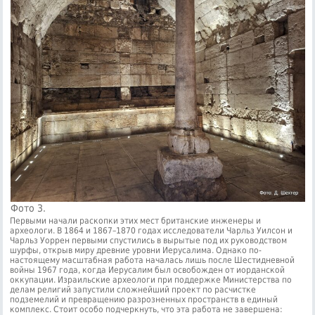
Фото 3.
Первыми начали раскопки этих мест британские инженеры и
археологи. В 1864 и 1867–1870 годах исследователи Чарльз Уилсон и
Чарльз Уоррен первыми спустились в вырытые под их руководством
шурфы, открыв миру древние уровни Иерусалима. Однако по-
настоящему масштабная работа началась лишь после Шестидневной
войны 1967 года, когда Иерусалим был освобожден от иорданской
оккупации. Израильские археологи при поддержке Министерства по
делам религий запустили сложнейший проект по расчистке
подземелий и превращению разрозненных пространств в единый
комплекс. Стоит особо подчеркнуть, что эта работа не завершена: