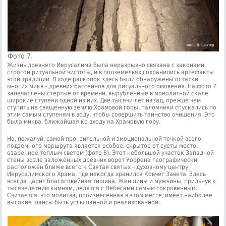
Фото 7.
Жизнь древнего Иерусалима была неразрывно связана с законами
строгой ритуальной чистоты, и в подземельях сохранились артефакты
этой традиции. В ходе раскопок здесь были обнаружены остатки
многих микв – древних бассейнов для ритуального омовения. На фото 7
запечатлены стертые от времени, вырубленные в монолитной скале
широкие ступени одной из них. Две тысячи лет назад, прежде чем
ступить на священную землю Храмовой горы, паломники спускались по
этим самым ступеням в воду, чтобы совершить таинство очищения. Это
была миква, ближайшая ко входу на Храмовую гору.
Но, пожалуй, самой пронзительной и эмоциональной точкой всего
подземного маршрута является особое, скрытое от суеты место,
озаренное теплым светом (фото 8). Этот небольшой участок Западной
стены возле заложенных древних ворот Уоррена географически
расположен ближе всего к Святая святых – духовному центру
Иерусалимского Храма, где некогда хранился Ковчег Завета. Здесь
всегда царит благоговейная тишина. Женщины и мужчины, прильнув к
тысячелетним камням, делятся с Небесами самым сокровенным.
Считается, что молитва, произнесенная в этом месте, имеет наиболее
высокие шансы быть услышанной и реализованной.