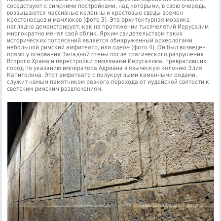
соседствуют с римскими постройками, над которыми, в свою очередь,
возвышаются массивные колонны и крестовые своды времен
крестоносцев и мамлюков (фото 3). Эта архитектурная мозаика
наглядно демонстрирует, как на протяжении тысячелетий Иерусалим
многократно менял свой облик. Ярким свидетельством таких
исторических потрясений является обнаруженный археологами
небольшой римский амфитеатр, или
одеон
(фото 4). Он был возведен
прямо у основания Западной стены после трагического разрушения
Второго Храма и перестройки римлянами Иерусалима, превративших
город по указанию императора Адриана в языческую колонию Элия
Капитолина. Этот амфитеатр с полукруглыми каменными рядами,
служит немым памятником резкого перехода от иудейской святости к
светским римским развлечениям.