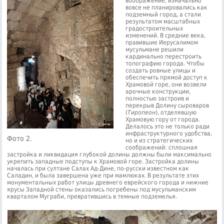
воображение, изначально
вовсе не планировались как
подземный город, а стали
результатом масштабных
градостроительных
изменений. В средние века,
правившие Иерусалимом
мусульмане решили
кардинально перестроить
топографию города. Чтобы
создать ровные улицы и
обеспечить прямой доступ к
Храмовой горе, они возвели
арочные конструкции,
полностью застроив и
перекрыв Долину сыроваров
(
Тиропеон
), отделявшую
Храмовую гору от города.
Делалось это не только ради
инфраструктурного удобства,
Фото 2.
но и из стратегических
соображений: сплошная
застройка и ликвидация глубокой долины должны были максимально
укрепить западные подступы к Храмовой горе. Застройка долины
началась при султане Салах Ад-Дине, по-русски известном как
Саладин, и была завершена уже при мамлюках. В результате этих
монументальных работ улицы древнего еврейского города и нижние
ярусы Западной стены оказались погребены под мусульманским
кварталом Муграби, превратившись в темные подземелья.