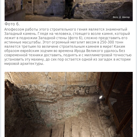
Фото 6.
Апофеозом работы этого строительного гения является знаменитый
Западный камень. Глядя на человека, стоящего возле камня, который
лежит в подножии Западной стены (фото 6), сложно представить его
истинные масштабы. Этот огромный мегалит весом в 250-300 тонн
является третьим по величине строительным камнем в мире! Каким
образом еврейским зодчим во времена Ирода Великого удалось без
современной техники доставить, поднять и с миллиметровой точностью
установить эту махину, до сих пор остается одной из загадок в истории
мировой архитектуры.