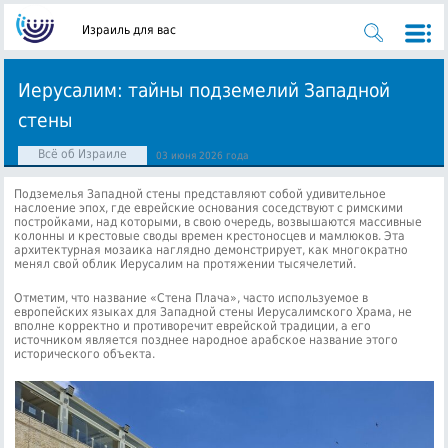
Израиль для вас
Иерусалим: тайны подземелий Западной
стены
Всё об Израиле
03 июня 2026 года
Подземелья Западной стены представляют собой удивительное
наслоение эпох, где еврейские основания соседствуют с римскими
постройками, над которыми, в свою очередь, возвышаются массивные
колонны и крестовые своды времен крестоносцев и мамлюков. Эта
архитектурная мозаика наглядно демонстрирует, как многократно
менял свой облик Иерусалим на протяжении тысячелетий.
Отметим, что название «Стена Плача», часто используемое в
европейских языках для Западной стены Иерусалимского Храма, не
вполне корректно и противоречит еврейской традиции, а его
источником является позднее народное арабское название этого
исторического объекта.