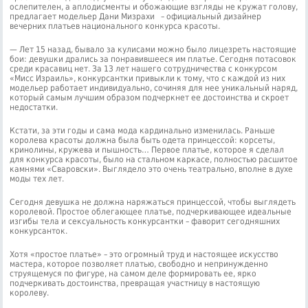
ослепителен, а аплодисменты и обожающие взгляды не кружат голову,
предлагает модельер Дани Мизрахи – официальный дизайнер
вечерних платьев национального конкурса красоты.
— Лет 15 назад, бывало за кулисами можно было лицезреть настоящие
бои: девушки дрались за понравившееся им платье. Сегодня потасовок
среди красавиц нет. За 13 лет нашего сотрудничества с конкурсом
«Мисс Израиль», конкурсантки привыкли к тому, что с каждой из них
модельер работает индивидуально, сочиняя для нее уникальный наряд,
который самым лучшим образом подчеркнет ее достоинства и скроет
недостатки.
Кстати, за эти годы и сама мода кардинально изменилась. Раньше
королева красоты должна была быть одета принцессой: корсеты,
кринолины, кружева и пышность… Первое платье, которое я сделал
для конкурса красоты, было на стальном каркасе, полностью расшитое
камнями «Сваровски». Выглядело это очень театрально, вполне в духе
моды тех лет.
Сегодня девушка не должна наряжаться принцессой, чтобы выглядеть
королевой. Простое облегающее платье, подчеркивающее идеальные
изгибы тела и сексуальность конкурсантки – фаворит сегодняшних
конкурсанток.
Хотя «простое платье» – это огромный труд и настоящее искусство
мастера, которое позволяет платью, свободно и непринужденно
струящемуся по фигуре, на самом деле формировать ее, ярко
подчеркивать достоинства, превращая участницу в настоящую
королеву.