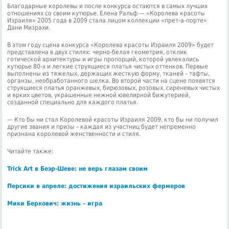
Благодарные королевы и после конкурса остаются в самых лучших
отношениях со своим кутюрье. Елена Ральф — «Королева красоты
Израиля» 2005 года в 2009 стала лицом коллекции «прет-а-порте»
Дани Мизрахи.
В этом году сцена конкурса «Королева красоты Израиля 2009» будет
представлена в двух стилях: черно-белая геометрия, отклик
готической архитектуры и игры пропорций, которой увлекались
кутюрье 80-х и легкие струящиеся платья чистых оттенков. Первые
выполнены из тяжелых, держащих жесткую форму, тканей – тафты,
органзы, необработанного шелка. Во второй части на сцене появятся
струящиеся платья оранжевых, бирюзовых, розовых, сиреневых чистых
и ярких цветов, украшенные нежной ювелирной бижутерией,
созданной специально для каждого платья.
— Кто бы ни стал Королевой красоты Израиля 2009, кто бы ни получил
другие звания и призы – каждая из участниц будет непременно
признана королевой женственности и стиля.
Читайте также:
Trick Art в Беэр-Шеве: не верь глазам своим
Персики в апреле: достижения израильских фермеров
Мики Беркович: жизнь – игра