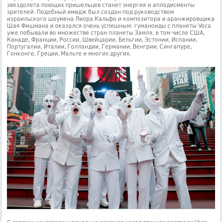
звездолета поющих пришельцев станет энергия и аплодисменты
зрителей. Подобный имидж был создан под руководством
израильского шоумена Лиора Кальфо и композитора и аранжировщика
Шая Фишмана и оказался очень успешным: гуманоиды с планеты Voca
уже побывали во множестве стран планеты Замля, в том числе США,
Канаде, Франции, России, Швейцарии, Бельгии, Эстонии, Испании,
Португалии, Италии, Голландии, Германии, Венгрии, Сингапуре,
Гонконге, Греции, Мальте и многих других.