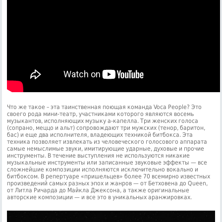
Что же такое – эта таинственная поющая команда Voca People? Это
своего рода мини-театр, участниками которого являются восемь
музыкантов, исполняющих музыку а-капелла. Три женских голоса
(сопрано, меццо и альт) сопровождают три мужских (тенор, баритон,
бас) и еще два исполнителя, владеющих техникой битбокса. Эта
техника позволяет извлекать из человеческого голосового аппарата
самые немыслимые звуки, имитирующие ударные, духовые и прочие
инструменты. В течение выступления не используются никакие
музыкальные инструменты или записанные звуковые эффекты — все
сложнейшие композиции исполняются исключительно вокально и
битбоксом. В репертуаре «пришельцев» более 70 всемирно известных
произведений самых разных эпох и жанров — от Бетховена до Queen,
от Литла Ричарда до Майкла Джексона, а также оригинальные
авторские композиции — и все это в уникальных аранжировках.