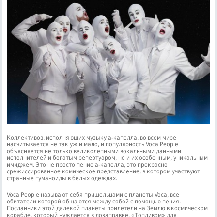
Коллективов, исполняющих музыку а-капелла, во всем мире
насчитывается не так уж и мало, и популярность Voca People
объясняется не только великолепными вокальными данными
исполнителей и богатым репертуаром, но и их особенным, уникальным
имиджем. Это не просто пение а-капелла, это прекрасно
срежиссированное комическое представление, в котором участвуют
странные гуманоиды в белых одеждах.
Voca People называют себя пришельцами с планеты Voca, все
обитатели которой общаются между собой с помощью пения.
Посланники этой далекой планеты прилетели на Землю в космическом
корабле, который нуждается в дозаправке. «Топливом» для