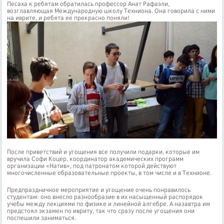
Песаха к ребятам обратилась профессор Анат Рафаэли,
возглавляющая Международную школу Техниона. Она говорила с ними
на иврите, и ребята ее прекрасно поняли!
После приветствий и угощения все получили подарки, которые им
вручила Софи Коцер, координатор академических программ
организации «Натив», под патронатом которой действуют
многочисленные образовательные проекты, в том числе и в Технионе.
Предпраздничное мероприятие и угощение очень понравилось
студентам: оно внесло разнообразие в их насыщенный распорядок
учебы между лекциями по физике и линейной алгебре. А назавтра им
предстоял экзамен по ивриту, так что сразу после угощения они
поспешили заниматься.