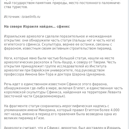
мый го­су­дар­ством памятник при­ро­ды, ме­сто по­сто­ян­но­го па­лом­ни­че­
ства ту­ри­стов.
Источник: israelinfo.ru
На севере Израиля найден… сфинкс
Израильские археологи сделали поразительное и неожиданная
открытие: они обнаружили часть статуи (пальцы ног и часть ноги)
египетского сфинкса. Скульптура, вернее ее останки, связаны с
фараоном, известным своим активным строительством пирамид.
Ноги, которые явно были частью большой статуи, нашли на месте
археологических раскопок в Тель-Хацор, к северу от Тверии. Честь
открытия принадлежит группе исследователей из Института
археологии при Еврейском университете, под руководством
профессора Амнона Бен-Тора и доктора Шарона Цукермана.
Речь идет о единственном известном Сфинксе этого фараона,
обнаруженном где-либо в мире, включая Египет, и единственная часть
королевской скульптуры Сфинкса, найденная на территории Леванта
(восточной части Средиземноморья).
На фрагменте статуи сохранилась иероглифическая надпись с
упоминанием имени Микерина, который правил Египтом более 4.000
лет назад, именно в период его правления была возведена одна из
великих пирамид в Гизе.
Археологи считают, что и Сфинкс, вероятно, был доставлен в Израиль