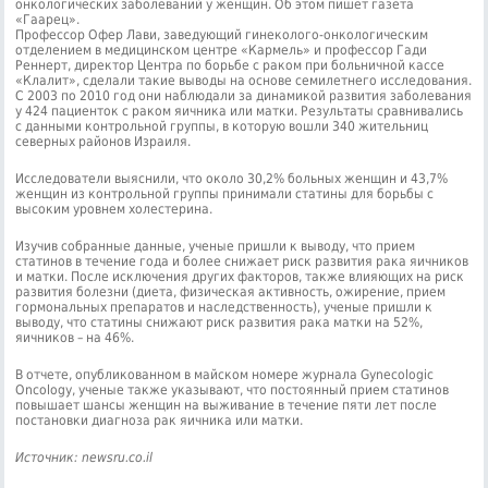
онкологических заболеваний у женщин. Об этом пишет газета
«Гаарец».
Профессор Офер Лави, заведующий гинеколого-онкологическим
отделением в медицинском центре «Кармель» и профессор Гади
Реннерт, директор Центра по борьбе с раком при больничной кассе
«Клалит», сделали такие выводы на основе семилетнего исследования.
С 2003 по 2010 год они наблюдали за динамикой развития заболевания
у 424 пациенток с раком яичника или матки. Результаты сравнивались
с данными контрольной группы, в которую вошли 340 жительниц
северных районов Израиля.
Исследователи выяснили, что около 30,2% больных женщин и 43,7%
женщин из контрольной группы принимали статины для борьбы с
высоким уровнем холестерина.
Изучив собранные данные, ученые пришли к выводу, что прием
статинов в течение года и более снижает риск развития рака яичников
и матки. После исключения других факторов, также влияющих на риск
развития болезни (диета, физическая активность, ожирение, прием
гормональных препаратов и наследственность), ученые пришли к
выводу, что статины снижают риск развития рака матки на 52%,
яичников – на 46%.
В отчете, опубликованном в майском номере журнала Gynecologic
Oncology, ученые также указывают, что постоянный прием статинов
повышает шансы женщин на выживание в течение пяти лет после
постановки диагноза рак яичника или матки.
Источник: newsru.co.il