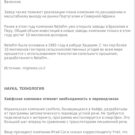
Валенсия.
Завод также поможет реализации плана компании по расширению и
масштабному выходу на рынки Португалии и Северной Африки.
Ранее в этом году компания Netafim уже открыла заводы в Бразилии и
Перу. Общий объем инвестиций в новые заводы компании только в этом
году достиг 10 миллионов долларов.
Netafim была основана в 1965 году в кибуце Хацерим. С тех пор более
10 миллионов гектаров сельскохозяйственных угодий во всем мире
орошается с использованием технологии капельного орошения,
разработанного Netafim..
Источник: mignews.co.il
НАУКА, ТЕХНОЛОГИЯ
Хайфская компания отменит необходимость в переводчиках
Из­ра­иль­ская ком­па­ния Lexifone, ба­зи­ру­ю­ща­я­ся в Хай­фе, раз­ра­ба­ты­ва­
ет про­грам­мы ав­то­ма­ти­че­ско­го пе­ре­во­да уст­ной ре­чи. Не тре­бу­ет­ся
под­клю­чать­ся к ин­тер­не­ту, про­грам­ма ин­стал­ли­ру­ет­ся в смарт­фон. Это
боль­шой шаг впе­ред по срав­не­нию с транс­ля­то­ра­ми пись­мен­ной ре­чи.
Ви­це-пре­зи­дент ком­па­нии Итай Са­ги ска­зал кор­ре­спон­ден­ту Ynet, что