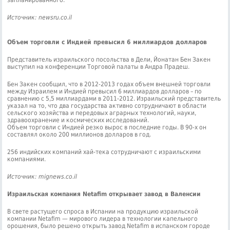
запланированного.
Источник: newsru.co.il
Объем торговли с Индией превысил 6 миллиардов долларов
Представитель израильского посольства в Дели, Йонатан Бен Закен
выступил на конференции Торговой палаты в Андра Прадеш.
Бен Закен сообщил, что в 2012-2013 годах объем внешней торговли
между Израилем и Индией превысил 6 миллиардов долларов – по
сравнению с 5,5 миллиардами в 2011-2012. Израильский представитель
указал на то, что два государства активно сотрудничают в области
сельского хозяйства и передовых аграрных технологий, науки,
здравоохранение и космических исследований.
Объем торговли с Индией резко вырос в последние годы. В 90-х он
составлял около 200 миллионов долларов в год.
256 индийских компаний хай-тека сотрудничают с израильскими
компаниями.
Источник: mignews.co.il
Израильская компания Netafim открывает завод в Валенсии
В свете растущего спроса в Испании на продукцию израильской
компании Netafim — мирового лидера в технологии капельного
орошения, было решено открыть завод Netafim в испанском городе