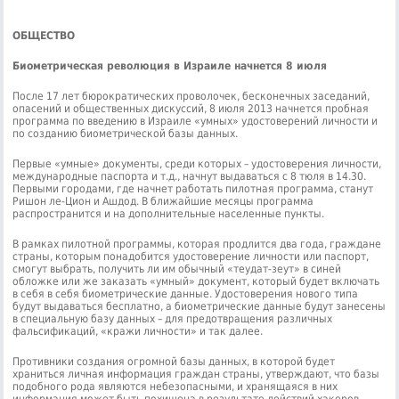
ОБЩЕСТВО
Биометрическая революция в Израиле начнется 8 июля
После 17 лет бюрократических проволочек, бесконечных заседаний,
опасений и общественных дискуссий, 8 июля 2013 начнется пробная
программа по введению в Израиле «умных» удостоверений личности и
по созданию биометрической базы данных.
Первые «умные» документы, среди которых – удостоверения личности,
международные паспорта и т.д., начнут выдаваться с 8 тюля в 14.30.
Первыми городами, где начнет работать пилотная программа, станут
Ришон ле-Цион и Ашдод. В ближайшие месяцы программа
распространится и на дополнительные населенные пункты.
В рамках пилотной программы, которая продлится два года, граждане
страны, которым понадобится удостоверение личности или паспорт,
смогут выбрать, получить ли им обычный «теудат-зеут» в синей
обложке или же заказать «умный» документ, который будет включать
в себя в себя биометрические данные. Удостоверения нового типа
будут выдаваться бесплатно, а биометрические данные будут занесены
в специальную базу данных – для предотвращения различных
фальсификаций, «кражи личности» и так далее.
Противники создания огромной базы данных, в которой будет
храниться личная информация граждан страны, утверждают, что базы
подобного рода являются небезопасными, и хранящаяся в них