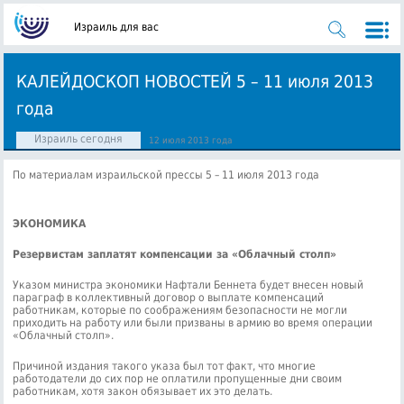
Израиль для вас
КАЛЕЙДОСКОП НОВОСТЕЙ 5 – 11 июля 2013
года
Израиль сегодня
12 июля 2013 года
По материалам израильской прессы 5 – 11 июля 2013 года
ЭКОНОМИКА
Резервистам заплатят компенсации за «Облачный столп»
Указом министра экономики Нафтали Беннета будет внесен новый
параграф в коллективный договор о выплате компенсаций
работникам, которые по соображениям безопасности не могли
приходить на работу или были призваны в армию во время операции
«Облачный столп».
Причиной издания такого указа был тот факт, что многие
работодатели до сих пор не оплатили пропущенные дни своим
работникам, хотя закон обязывает их это делать.