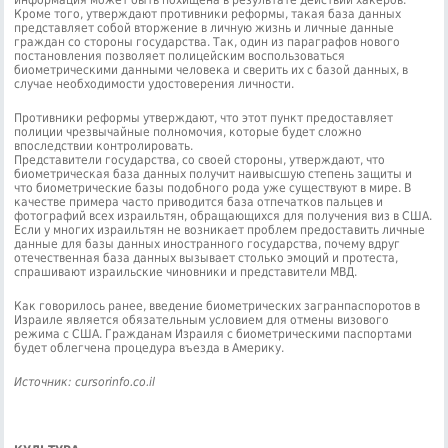
информация может быть похищена в результате действий хакеров.
Кроме того, утверждают противники реформы, такая база данных
представляет собой вторжение в личную жизнь и личные данные
граждан со стороны государства. Так, один из параграфов нового
постановления позволяет полицейским воспользоваться
биометрическими данными человека и сверить их с базой данных, в
случае необходимости удостоверения личности.
Противники реформы утверждают, что этот пункт предоставляет
полиции чрезвычайные полномочия, которые будет сложно
впоследствии контролировать.
Представители государства, со своей стороны, утверждают, что
биометрическая база данных получит наивысшую степень защиты и
что биометрические базы подобного рода уже существуют в мире. В
качестве примера часто приводится база отпечатков пальцев и
фотографий всех израильтян, обращающихся для получения виз в США.
Если у многих израильтян не возникает проблем предоставить личные
данные для базы данных иностранного государства, почему вдруг
отечественная база данных вызывает столько эмоций и протеста,
спрашивают израильские чиновники и представители МВД.
Как говорилось ранее, введение биометрических загранпаспоротов в
Израиле является обязательным условием для отмены визового
режима с США. Гражданам Израиля с биометрическими паспортами
будет облегчена процедура въезда в Америку.
Источник: cursorinfo.co.il