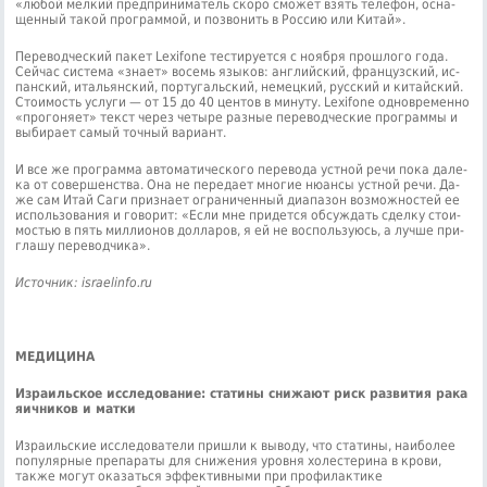
«лю­бой мелкий пред­при­ни­ма­тель ско­ро смо­жет взять те­ле­фон, осна­
щен­ный та­кой программой, и по­зво­нить в Рос­сию или Ки­тай».
Пе­ре­вод­че­ский па­кет Lexifone те­сти­ру­ет­ся с но­яб­ря про­шло­го го­да.
Сей­час си­сте­ма «зна­ет» во­семь язы­ков: ан­глий­ский, фран­цуз­ский, ис­
пан­ский, ита­льян­ский, португаль­ский, немец­кий, рус­ский и ки­тай­ский.
Сто­и­мость услу­ги — от 15 до 40 центов в ми­ну­ту. Lexifone од­новре­мен­но
«про­го­ня­ет» текст через че­ты­ре раз­ные пере­вод­че­ские про­грам­мы и
вы­би­ра­ет са­мый точ­ный ва­ри­ант.
И все же про­грам­ма ав­то­ма­ти­че­ско­го пе­ре­во­да уст­ной ре­чи по­ка да­ле­
ка от совершен­ства. Она не пе­ре­да­ет мно­гие ню­ан­сы уст­ной ре­чи. Да­
же сам Итай Са­ги при­зна­ет огра­ни­чен­ный диа­па­зон воз­мож­но­стей ее
ис­поль­зо­ва­ния и го­во­рит: «Ес­ли мне при­дет­ся об­суж­дать сдел­ку сто­и­
мо­стью в пять мил­ли­о­нов дол­ла­ров, я ей не вос­поль­зу­юсь, а луч­ше при­
гла­шу пе­ре­вод­чи­ка».
Источник: israelinfo.ru
МЕДИЦИНА
Израильское исследование: статины снижают риск развития рака
яичников и матки
Израильские исследователи пришли к выводу, что статины, наиболее
популярные препараты для снижения уровня холестерина в крови,
также могут оказаться эффективными при профилактике