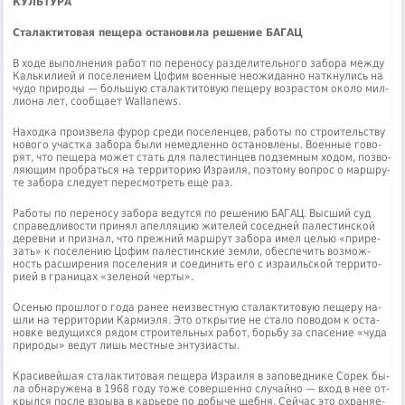
КУЛЬТУРА
Сталактитовая пещера остановила решение БАГАЦ
В хо­де вы­пол­не­ния ра­бот по пе­ре­но­су раз­де­ли­тель­но­го за­бо­ра меж­ду
Каль­ки­ли­ей и по­се­ле­ни­ем Цо­фим во­ен­ные неожи­дан­но на­ткну­лись на
чу­до при­ро­ды — боль­шую ста­лак­ти­то­вую пе­ще­ру воз­рас­том око­ло мил­
ли­о­на лет, со­об­ща­ет Wallanews.
На­ход­ка про­из­ве­ла фу­рор сре­ди по­се­лен­цев, ра­бо­ты по стро­и­тель­ству
но­во­го участ­ка за­бо­ра бы­ли немед­лен­но оста­нов­ле­ны. Во­ен­ные го­во­
рят, что пе­ще­ра мо­жет стать для па­ле­стин­цев под­зем­ным хо­дом, поз­во­
ля­ю­щим про­брать­ся на тер­ри­то­рию Из­ра­и­ля, по­это­му во­прос о марш­ру­
те за­бо­ра сле­ду­ет пе­ре­смот­реть еще раз.
Ра­бо­ты по пе­ре­но­су за­бо­ра ве­дут­ся по ре­ше­нию БАГАЦ. Выс­ший суд
справедливости при­нял апел­ля­цию жи­те­лей со­сед­ней па­ле­стин­ской
де­рев­ни и признал, что преж­ний марш­рут за­бо­ра имел це­лью «при­ре­
зать» к по­се­ле­нию Цо­фим па­ле­стин­ские зем­ли, обес­пе­чить воз­мож­
ность рас­ши­ре­ния по­се­ле­ния и со­еди­нить его с из­ра­иль­ской тер­ри­то­
ри­ей в гра­ни­цах «зе­ле­ной чер­ты».
Осе­нью про­шло­го го­да ра­нее неиз­вест­ную ста­лак­ти­то­вую пе­ще­ру на­
шли на территории Кар­ми­э­ля. Это от­кры­тие не ста­ло по­во­дом к оста­
нов­ке ве­ду­щих­ся рядом стро­и­тель­ных ра­бот, борь­бу за спа­се­ние «чу­да
при­ро­ды» ве­дут лишь местные эн­ту­зи­а­сты.
Кра­си­вей­шая ста­лак­ти­то­вая пе­ще­ра Из­ра­и­ля в за­по­вед­ни­ке Со­рек бы­
ла обнаружена в 1968 го­ду то­же со­вер­шен­но слу­чай­но — вход в нее от­
крыл­ся по­сле взры­ва в ка­рье­ре по до­бы­че щеб­ня. Сей­час это охра­ня­е­