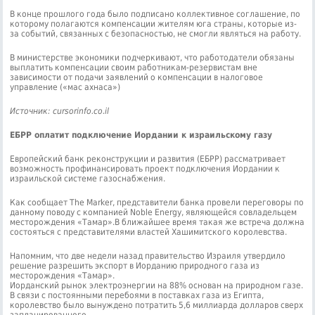
В конце прошлого года было подписано коллективное соглашение, по
которому полагаются компенсации жителям юга страны, которые из-
за событий, связанных с безопасностью, не смогли являться на работу.
В министерстве экономики подчеркивают, что работодатели обязаны
выплатить компенсации своим работникам-резервистам вне
зависимости от подачи заявлений о компенсации в налоговое
управление («мас ахнаса»)
Источник: cursorinfo.co.il
ЕБРР оплатит подключение Иордании к израильскому газу
Европейский банк реконструкции и развития (ЕБРР) рассматривает
возможность профинансировать проект подключения Иордании к
израильской системе газоснабжения.
Как сообщает The Marker, представители банка провели переговоры по
данному поводу с компанией Noble Energy, являющейся совладельцем
месторождения «Тамар».В ближайшее время такая же встреча должна
состояться с представителями властей Хашимитского королевства.
Напомним, что две недели назад правительство Израиля утвердило
решение разрешить экспорт в Иорданию природного газа из
месторождения «Тамар».
Иорданский рынок электроэнергии на 88% основан на природном газе.
В связи с постоянными перебоями в поставках газа из Египта,
королевство было вынуждено потратить 5,6 миллиарда долларов сверх