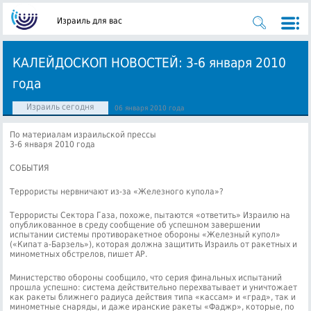
Израиль для вас
КАЛЕЙДОСКОП НОВОСТЕЙ: 3-6 января 2010
года
Израиль сегодня
06 января 2010 года
По материалам израильской прессы
3-6 января 2010 года
СОБЫТИЯ
Террористы нервничают из-за «Железного купола»?
Террористы Сектора Газа, похоже, пытаются «ответить» Израилю на
опубликованное в среду сообщение об успешном завершении
испытании системы противоракетное обороны «Железный купол»
(«Кипат а-Барзель»), которая должна защитить Израиль от ракетных и
минометных обстрелов, пишет АР.
Министерство обороны сообщило, что серия финальных испытаний
прошла успешно: система действительно перехватывает и уничтожает
как ракеты ближнего радиуса действия типа «кассам» и «град», так и
минометные снаряды, и даже иранские ракеты «Фаджр», которые, по