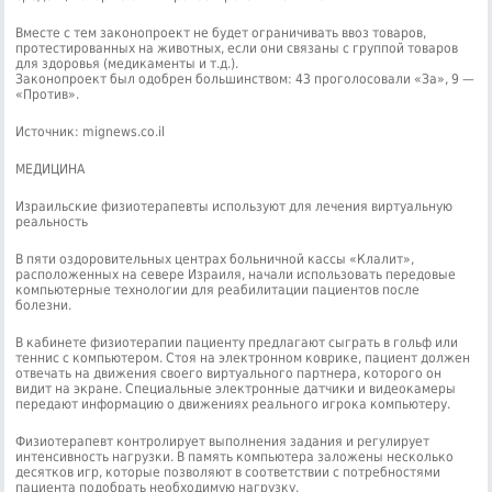
Вместе с тем законопроект не будет ограничивать ввоз товаров,
протестированных на животных, если они связаны с группой товаров
для здоровья (медикаменты и т.д.).
Законопроект был одобрен большинством: 43 проголосовали «За», 9 —
«Против».
Источник: mignews.co.il
МЕДИЦИНА
Израильские физиотерапевты используют для лечения виртуальную
реальность
В пяти оздоровительных центрах больничной кассы «Клалит»,
расположенных на севере Израиля, начали использовать передовые
компьютерные технологии для реабилитации пациентов после
болезни.
В кабинете физиотерапии пациенту предлагают сыграть в гольф или
теннис с компьютером. Стоя на электронном коврике, пациент должен
отвечать на движения своего виртуального партнера, которого он
видит на экране. Специальные электронные датчики и видеокамеры
передают информацию о движениях реального игрока компьютеру.
Физиотерапевт контролирует выполнения задания и регулирует
интенсивность нагрузки. В память компьютера заложены несколько
десятков игр, которые позволяют в соответствии с потребностями
пациента подобрать необходимую нагрузку.