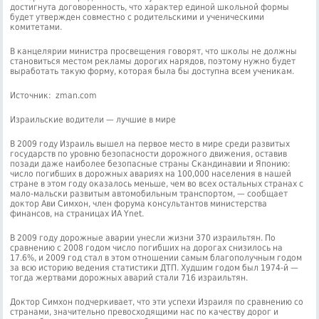
достигнута договоренность, что характер единой школьной формы
будет утвержден совместно с родительскими и ученическими
комитетами.
В канцелярии министра просвещения говорят, что школы не должны
становиться местом рекламы дорогих нарядов, поэтому нужно будет
выработать такую форму, которая была бы доступна всем ученикам.
Источник: zman.com
Израильские водители — лучшие в мире
В 2009 году Израиль вышел на первое место в мире среди развитых
государств по уровню безопасности дорожного движения, оставив
позади даже наиболее безопасные страны Скандинавии и Японию:
число погибших в дорожных авариях на 100,000 населения в нашей
стране в этом году оказалось меньше, чем во всех остальных странах с
мало-мальски развитым автомобильным транспортом, — сообщает
доктор Ави Симхон, член форума консультантов министерства
финансов, на страницах ИА Ynet.
В 2009 году дорожные аварии унесли жизни 370 израильтян. По
сравнению с 2008 годом число погибших на дорогах снизилось на
17.6%, и 2009 год стал в этом отношении самым благополучным годом
за всю историю ведения статистики ДТП. Худшим годом был 1974-й —
тогда жертвами дорожных аварий стали 716 израильтян.
Доктор Симхон подчеркивает, что эти успехи Израиля по сравнению со
странами, значительно превосходящими нас по качеству дорог и