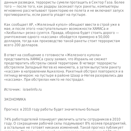
данным разведки, террористы сумели протащить в Сектор Газа. Более
того — после того, как радары засекают пуск ракеты, компьютеры
мгновенно рассчитывают траекторию ее полета и не включают запуск
противоракеты, если ракета упадет на пустыре.
Как сообщает АР, «Железный купол» обещают ввести в строй уже в
мае, и после этого «наступательные» возможности ХАМАСа и
«Хизбаллы» резко сузятся. Правда, оборона будет стоить дорого —
уничтожение одного «кассама» обойдется примерно в 50,000
долларов, тогда как производство такой ракеты стоит террористам
всего 200 долларов.
В ответ на сообщение о готовности «Железного купола»
представитель ХАМАСа сразу заявил, что Израиль не сможет
предотвратить обстрелы своей территории. В четверг террористы
обстреляли Западный Негев из миномета, а затем выпустили ракету
«кассам» в направлении Ашкелона. Ракетный обстрел повторился и в
пятницу вечером: на пустыре в районе Шаар а-Негев разорвались два
«кассама». При обстрелах никто не пострадал.
Источник: israelinfo.ru
ЭКОНОМИКА
Прогноз: в 2010 году работы будет значительно больше
74% работодателей планирует увеличить штаты сотрудников в 2010
году. О сокращении рабочей силы подумывают 8% хозяев предприятий,
а остальные не готовят никаких изменений. Такой прогноз публикует