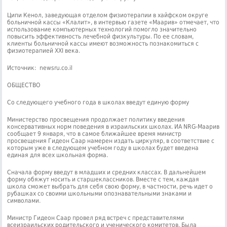
Ципи Кенол, заведующая отделом физиотерапии в хайфском округе
больничной кассы «Клалит», в интервью газете «Маарив» отмечает, что
использование компьютерных технологий помогло значительно
повысить эффективность лечебной физкультуры. По ее словам,
клиенты больничной кассы имеют возможность познакомиться с
физиотерапией XXI века.
Источник: newsru.co.il
ОБЩЕСТВО
Со следующего учебного года в школах введут единую форму
Министерство просвещения продолжает политику введения
консервативных норм поведения в израильских школах. ИА NRG-Маарив
сообщает 9 января, что в самое ближайшее время министр
просвещения Гидеон Саар намерен издать циркуляр, в соответствие с
которым уже в следующем учебном году в школах будет введена
единая для всех школьная форма.
Сначала форму введут в младших и средних классах. В дальнейшем
форму обяжут носить и старшеклассников. Вместе с тем, каждая
школа сможет выбрать для себя свою форму, в частности, речь идет о
рубашках со своими школьными опознавательными знаками и
символами.
Министр Гидеон Саар провел ряд встреч с представителями
всеизраильских родительского и ученического комитетов. Была