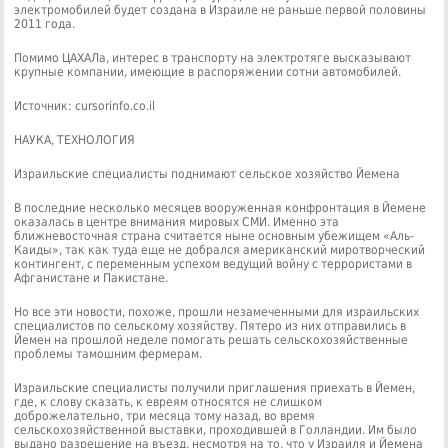
электромобилей будет создана в Израиле не раньше первой половины
2011 года.
Помимо ЦАХАЛа, интерес в транспорту на электротяге высказывают
крупные компании, имеющие в распоряжении сотни автомобилей.
Источник: cursorinfo.co.il
НАУКА, ТЕХНОЛОГИЯ
Израильские специалисты поднимают сельское хозяйство Йемена
В последние несколько месяцев вооруженная конфронтация в Йемене
оказалась в центре внимания мировых СМИ. Именно эта
ближневосточная страна считается ныне основным убежищем «Аль-
Каиды», так как туда еще не добрался американский миротворческий
контингент, с переменным успехом ведущий войну с террористами в
Афганистане и Пакистане.
Но все эти новости, похоже, прошли незамеченными для израильских
специалистов по сельскому хозяйству. Пятеро из них отправились в
Йемен на прошлой неделе помогать решать сельскохозяйственные
проблемы тамошним фермерам.
Израильские специалисты получили приглашения приехать в Йемен,
где, к слову сказать, к евреям относятся не слишком
доброжелательно, три месяца тому назад, во время
сельскохозяйственной выставки, проходившей в Голландии. Им было
выдано разрешение на въезд, несмотря на то, что у Израиля и Йемена