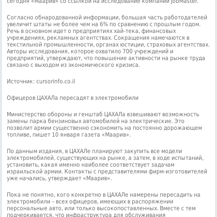
сегодня «Маарив» со ссылкой на исследование компании JobMaster.
Согласно обнародованной информации, большая часть работодателей
увеличит штаты не более чем на 6% по сравнению с прошлым годом.
Речь в основном идет о предприятиях хай-тека, финансовых
учреждениях, рекламных агентствах. Сокращения намечаются в
текстильной промышленности, органах юстиции, страховых агентствах.
Авторы исследования, которое охватило 700 учреждений и
предприятий, утверждают, что повышение активности на рынке труда
связано с выходом из экономического кризиса.
Источник: cursorinfo.co.il
Офицеров ЦАХАЛа пересадят в электромобили
Министерство обороны и генштаб ЦАХАЛа взвешивают возможность
замены парка бензиновых автомобилей на электрические. Это
позволит армии существенно сэкономить на постоянно дорожающем
топливе, пишет 10 января газета «Маарив».
По данным издания, в ЦАХАЛе планируют закупить все модели
электромобилей, существующих на рынке, а затем, в ходе испытаний,
установить, какая именно наиболее соответствует задачам
израильской армии. Контакты с представителями фирм-изготовителей
уже начались, утверждает «Маарив».
Пока не понятно, кого конкретно в ЦАХАЛе намерены пересадить на
электромобили – всех офицеров, имеющих в распоряжении
персональные авто, или только высокопоставленных. Вместе с тем
подчеркивается, что инфраструктура для обслуживания