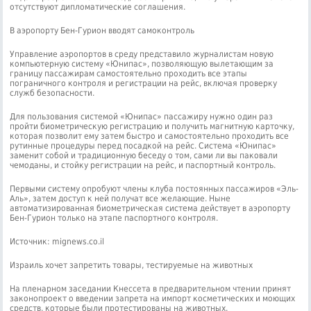
отсутствуют дипломатические соглашения.
В аэропорту Бен-Гурион вводят самоконтроль
Управление аэропортов в среду представило журналистам новую
компьютерную систему «Юнипас», позволяющую вылетающим за
границу пассажирам самостоятельно проходить все этапы
пограничного контроля и регистрации на рейс, включая проверку
служб безопасности.
Для пользования системой «Юнипас» пассажиру нужно один раз
пройти биометрическую регистрацию и получить магнитную карточку,
которая позволит ему затем быстро и самостоятельно проходить все
рутинные процедуры перед посадкой на рейс. Система «Юнипас»
заменит собой и традиционную беседу о том, сами ли вы паковали
чемоданы, и стойку регистрации на рейс, и паспортный контроль.
Первыми систему опробуют члены клуба постоянных пассажиров «Эль-
Аль», затем доступ к ней получат все желающие. Ныне
автоматизированная биометрическая система действует в аэропорту
Бен-Гурион только на этапе паспортного контроля.
Источник: mignews.co.il
Израиль хочет запретить товары, тестируемые на животных
На пленарном заседании Кнессета в предварительном чтении принят
законопроект о введении запрета на импорт косметических и моющих
средств, которые были протестированы на животных.