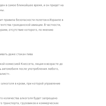
ден в самое ближайшее время, и он придет на
ны.
ит правила безопасности полетов в Израиле в
ентства гражданской авиации. В частности,
рами, отсутствие которого, по мнению
ивать даже стакан пива
ой комиссией Кнессета, лицам в возрасте до
ь автомобиля после употребления любого,
алист».
алкоголя в крови, при которой управление
го количества алкоголя будет запрещено
го транспорта, грузовиков и коммерческих