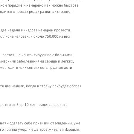
дном порядке и намерено как можно быстрее
одится в первых рядах развитых стран», —
 две недели минздрав намерен провести
ллиона человек, и около 750,000 из них
я, постоянно контактирующие с больными.
ническими заболеваниями сердца и легких,
е люди, в чьих семьях есть грудные дети
я две недели, когда в страну прибудет особая
детям от 3 до 10 лет придется сделать
ьтян сделать себе прививки от эпидемии, уже
ого гриппа умерли еще трое жителей Израиля,