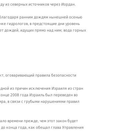
оду из северных источников через Иордан.
о благодаря ранним дождям нынешней осенью
нке гидрологов, в предстоящие дни уровень
ет дождей, идущих прямо над ним; вода горных
кт, оговаривающий правила безопасности
 одной из причин исключения Израиля из стран
онце 2008 года Израиль был переведен во
ира, в связи с грубыми нарушениями правил
ло времени прежде, чем этот закон будет
ю до конца года, как обещал глава Управления