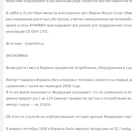
Ибрагима подозревают в организации ряда терактов против ливанских 
В субботу 31 октября министр иностранных дел Ливана Фаузи Салук обвин
расследованию ракетных обстрелов, отвечая немедленным артиллерийск
армия и силы ЮНИФИЛ прикладывают все усилия для поддержания спок
резолюции СБ ООН 1701.
Источник: israelinfo.ru
ЭКОНОМИКА
Вновь растет ввоз в Израиль предметов потребления, оборудования и сы
Импорт товаров в Израиль (без алмазов и топлива), снизился за первые 
сравнению с таким же периодом 2008 года.
В то же время экономисты Федерации указывают, что по сравнению со в
демонстрирует рост на 12% (импорт предметов частного потребления выр
импорт сырья — на 10,6%).
Об этом со ссылкой на опубликованные сегодня данные Федерации торг
В январе-сентябре 2008 в Израиль было ввезено продукции на 32,7 млрд. 