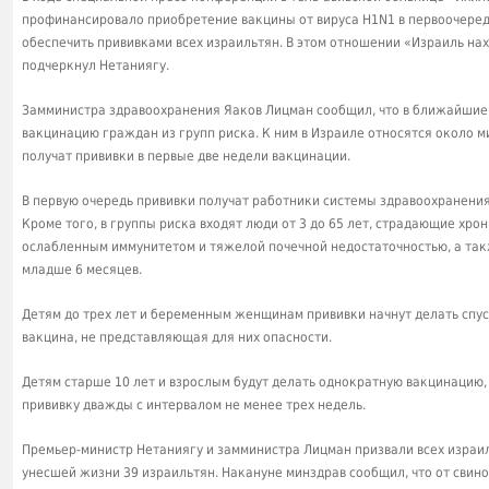
профинансировало приобретение вакцины от вируса H1N1 в первоочере
обеспечить прививками всех израильтян. В этом отношении «Израиль нах
подчеркнул Нетаниягу.
Замминистра здравоохранения Яаков Лицман сообщил, что в ближайшие
вакцинацию граждан из групп риска. К ним в Израиле относятся около ми
получат прививки в первые две недели вакцинации.
В первую очередь прививки получат работники системы здравоохранени
Кроме того, в группы риска входят люди от 3 до 65 лет, страдающие хро
ослабленным иммунитетом и тяжелой почечной недостаточностью, а такж
младше 6 месяцев.
Детям до трех лет и беременным женщинам прививки начнут делать спуст
вакцина, не представляющая для них опасности.
Детям старше 10 лет и взрослым будут делать однократную вакцинацию, 
прививку дважды с интервалом не менее трех недель.
Премьер-министр Нетаниягу и замминистра Лицман призвали всех израил
унесшей жизни 39 израильтян. Накануне минздрав сообщил, что от свин