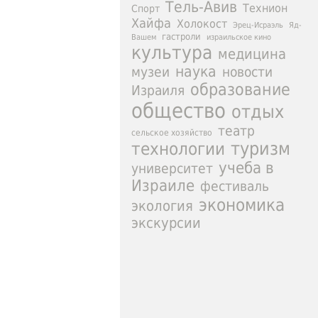
Тель-Авив
Технион
Спорт
Хайфа
Холокост
Эрец-Исраэль
Яд-
гастроли
израильское кино
Вашем
культура
медицина
наука
новости
музеи
образование
Израиля
общество
отдых
театр
сельское хозяйство
туризм
технологии
учеба в
университет
Израиле
фестиваль
экономика
экология
экскурсии