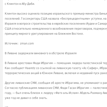
с Клинтон в Абу-Даби.
Клинтон высоко оценила позицию израильского премьер-министра Бинья
поселений. Госсекретарь США назвала «беспрецедентными» уступки, на
Израиля в вопросе строительства в еврейских поселениях Иудеи и Сама
США относительно немедленного возобновления переговоров, подчеркну
принципу мирного урегулирования на Ближнем Востоке.
Источник: zman.com
В Ливане задержали виновного в обстреле Израиля
В Ливане арестован Фади Ибрагим — помощник лидера палестинской тер
Как сообщает Haaretz со ссылкой на ливанскую газету «Ас-Сафир», Ибр
террористических акций в Южном Ливане, включая и недавний пуск рак
Другие ливанские СМИ, сообщая об аресте Ибрагима, не упоминают о ра
Согласно публикациям ливанских СМИ, Фади Гасан Ибрагим — палестине
году, — был очень близок к лидеру «Фатх аль-Ислам» Абдель-Рахману Ав
уже год не давал о себе знать.