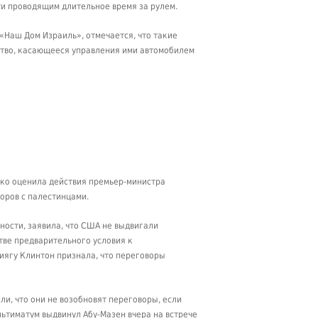
ти проводящим длительное время за рулем.
«Наш Дом Израиль», отмечается, что такие
ьство, касающееся управления ими автомобилем
око оценила действия премьер-министра
оров с палестинцами.
ности, заявила, что США не выдвигали
тве предварительного условия к
ниягу Клинтон признала, что переговоры
и, что они не возобновят переговоры, если
льтиматум выдвинул Абу-Мазен вчера на встрече