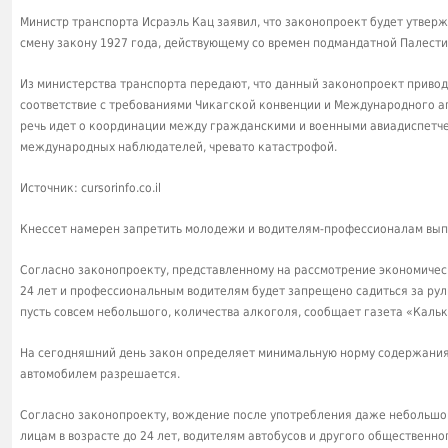
Министр транспорта Исраэль Кац заявил, что законопроект будет утверж
смену закону 1927 года, действующему со времен подмандатной Палести
Из министерства транспорта передают, что данный законопроект привод
соответствие с требованиями Чикагской конвенции и Международного аг
речь идет о координации между гражданскими и военными авиадиспетче
международных наблюдателей, чревато катастрофой.
Источник: cursorinfo.co.il
Кнессет намерен запретить молодежи и водителям-профессионалам вып
Согласно законопроекту, представленному на рассмотрение экономическ
24 лет и профессиональным водителям будет запрещено садиться за рул
пусть совсем небольшого, количества алкоголя, сообщает газета «Кальк
На сегодняшний день закон определяет минимальную норму содержания 
автомобилем разрешается.
Согласно законопроекту, вождение после употребления даже небольшо
лицам в возрасте до 24 лет, водителям автобусов и другого общественно