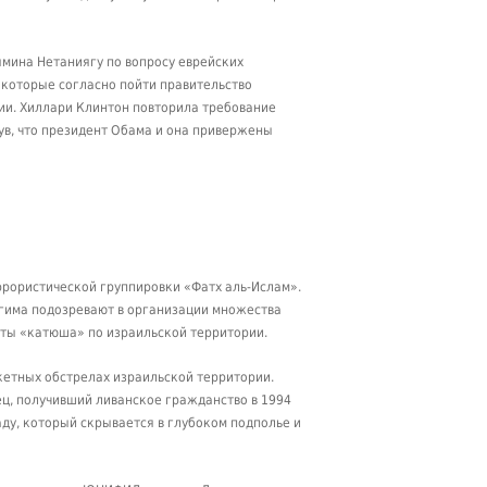
мина Нетаниягу по вопросу еврейских
 которые согласно пойти правительство
рии. Хиллари Клинтон повторила требование
в, что президент Обама и она привержены
рористической группировки «Фатх аль-Ислам».
агима подозревают в организации множества
еты «катюша» по израильской территории.
кетных обстрелах израильской территории.
ц, получивший ливанское гражданство в 1994
аду, который скрывается в глубоком подполье и