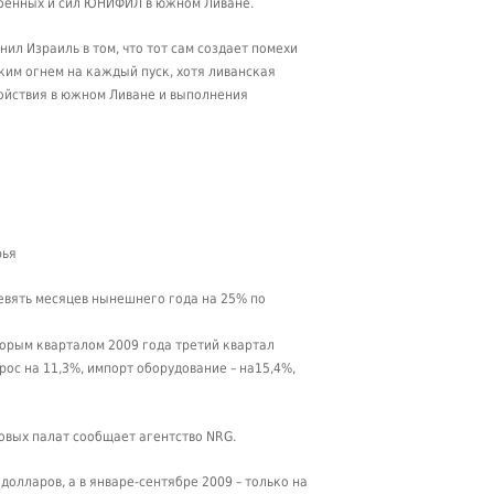
военных и сил ЮНИФИЛ в южном Ливане.
ил Израиль в том, что тот сам создает помехи
им огнем на каждый пуск, хотя ливанская
ойствия в южном Ливане и выполнения
рья
девять месяцев нынешнего года на 25% по
торым кварталом 2009 года третий квартал
ос на 11,3%, импорт оборудование – на15,4%,
овых палат сообщает агентство NRG.
долларов, а в январе-сентябре 2009 – только на