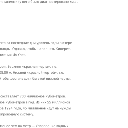
леваниями (у него было диагностировано лишь
что за последние дни уровень воды в озере
 плоды. Однако, чтобы наполнить Кинерет,
вления ИА Ynet.
ря. Верхняя «красная черта», т.е.
8.80 м. Нижней «красной чертой», т.е.
Чтобы достичь хотя бы этой нижней черты,
 составляет 700 миллионов кубометров.
ов кубометров в год. Из них 55 миллионов
ра 1994 года, 45 миллионов идут на нужды
опроводную систему.
 менее чем на метр — Управление водных