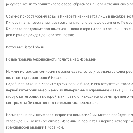
ресурсов все лето подпитывало озеро, сбрасывая в него артезианскую в
Обычно прирост уровня воды в Кинерете начинается лишь в декабре, н
Кинерет начал восстанавливаться значительно раньше обычного. По оце
Кинерета продолжит подниматься — пока озеро наполнялось лишь за сч
рек и ручьев дойдет до него чуть позже.
Источник: israelinfo.ru
Новые правила безопасности полетов над Израилем
Межминистерская комиссия по законодательству утвердила законопрое
полетов над территорией Израиля.
Подобного закона в Израиле до сих пор не было, и его отсутствие стало
первой категории американским Федеральным управлением авиации. В к
вторую категорию, в которой, как правило, находятся страны третьего м
контроля за безопасностью гражданских перевозок.
Несмотря на принятие законопроекта комиссией министров пройдет нема
утвержден, и, во всяком случае, Израиль не вернется в первую категори
гражданской авиации Гиора Ром.