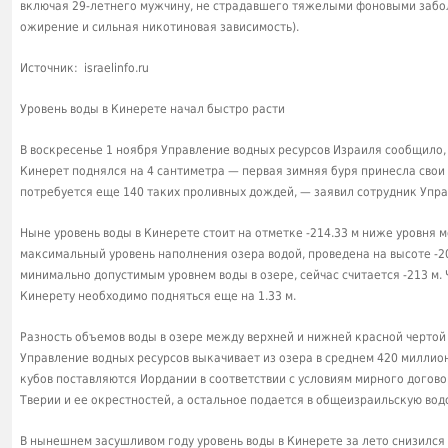
включая 29-летнего мужчину, не страдавшего тяжелыми фоновыми забо
ожирение и сильная никотиновая зависимость).
Источник: israelinfo.ru
Уровень воды в Кинерете начал быстро расти
В воскресенье 1 ноября Управление водных ресурсов Израиля сообщило, 
Кинерет поднялся на 4 сантиметра — первая зимняя буря принесла свои
потребуется еще 140 таких проливных дождей, — заявил сотрудник Упра
Ныне уровень воды в Кинерете стоит на отметке -214.33 м ниже уровня мо
максимальный уровень наполнения озера водой, проведена на высоте -20
минимально допустимым уровнем воды в озере, сейчас считается -213 м. 
Кинерету необходимо подняться еще на 1.33 м.
Разность объемов воды в озере между верхней и нижней красной чертой
Управление водных ресурсов выкачивает из озера в среднем 420 миллион
кубов поставляются Иордании в соответствии с условиям мирного догово
Тверии и ее окрестностей, а остальное подается в общеизраильскую вод
В нынешнем засушливом году уровень воды в Кинерете за лето снизился