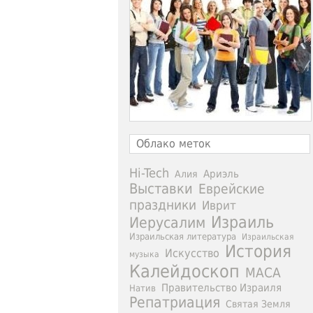
Облако меток
Hi-Tech
Ариэль
Алия
Выставки
Еврейские
праздники
Иврит
Израиль
Иерусалим
Израильская литература
Израильская
История
Искусство
музыка
Калейдоскоп
МАСА
Правительство Израиля
Натив
Репатриация
Святая Земля