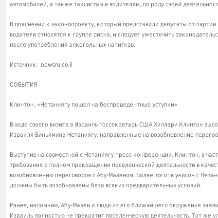
автомобилей, а также таксистам и водителям, по роду своей деятельнос
В пояснении к законопроекту, который представили депутаты от партии 
водители относятся к группе риска, и следует ужесточить законодател
после употребления алкогольных напитков.
Источник: newsru.co.il
СОБЫТИЯ
Клинтон: «Нетаниягу пошел на беспрецедентные уступки»
В ходе своего визита в Израиль госсекретарь США Хиллари Клинтон выс
Израиля Биньямина Нетаниягу, направленные на возобновление перегов
Выступив на совместной с Нетаниягу пресс-конференции, Клинтон, в част
требования о полном прекращении поселенческой деятельности в качес
возобновлению переговоров с Абу-Мазеном. Более того: в унисон с Нета
должны быть возобновлены безо всяких предварительных условий.
Ранее, напомним, Абу-Мазен и люди из его ближайшего окружения заявил
Израиль полностью не прекратит поселенческую деятельность. Тот же у