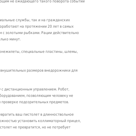
ающим не ожидающего такого поворота событий
циальные службы, так и на гражданских
оработают на протяжении 20 лет в самых
ум с золотыми рыбками. Рации действительно
лько минут.
ронежилеты, специальные пластины, шлемы,
 внушительных размеров внедорожники для
 с дистанционным управлением. Робот,
борудованием, позволяющим человеку не
и проверке подозрительных предметов.
евратить ваш пистолет в длинноствольное
можностью установить коллиматорный прицел,
столет не превратится, но не потребует