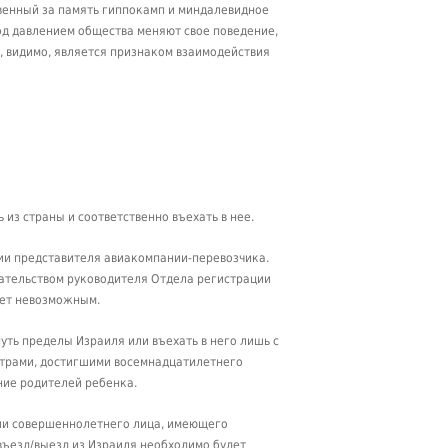
венный за память гиппокамп и миндалевидное
од давлением общества меняют свое поведение,
, видимо, является признаком взаимодействия
из страны и соответственно въехать в нее.
и представителя авиакомпании-перевозчика.
ательством руководителя Отдела регистрации
нет невозможным.
уть пределы Израиля или въехать в него лишь с
страми, достигшими восемнадцатилетнего
ние родителей ребенка.
нии совершеннолетнего лица, имеющего
 въезд/выезд из Израиля необходимо будет