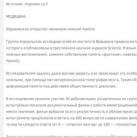
Источник: mignews.co.il
МЕДИЦИНА
Израильское открытие: механизм ложной памяти
Группа израильских исследователей из института Вейцмана провела ин
которого опубликованы в престижном научном журнале Science. Ученые 
ложные воспоминания, заменяя собственную память «фактами», навяза
Haaretz.
Исследователям удалось даже воочию увидеть, как происходит эта особ
ложными, при помощи магниторезонансной томографии мозга. Таким о
деформаций памяти под действием общественного давления.
В исследовании приняли участие 30 добровольцев, разделенных на групп
испытуемым показали документальный фильм о работе иммиграционной п
имела значения, фильм выбрали за его реалистичность и обилие ярких д
испытуемому предложили ответить на 400 вопросов по содержанию фильм
точности каждого ответа (от 0 — «ответил наугад» до 100 — «полностью 