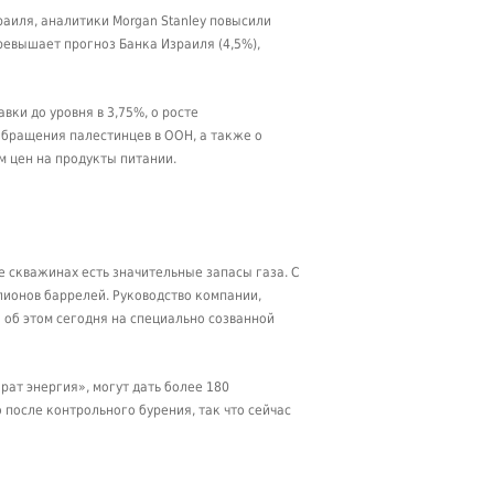
раиля, аналитики Morgan Stanley повысили
превышает прогноз Банка Израиля (4,5%),
вки до уровня в 3,75%, о росте
бращения палестинцев в ООН, а также о
м цен на продукты питании.
е скважинах есть значительные запасы газа. С
лионов баррелей. Руководство компании,
об этом сегодня на специально созванной
ат энергия», могут дать более 180
 после контрольного бурения, так что сейчас