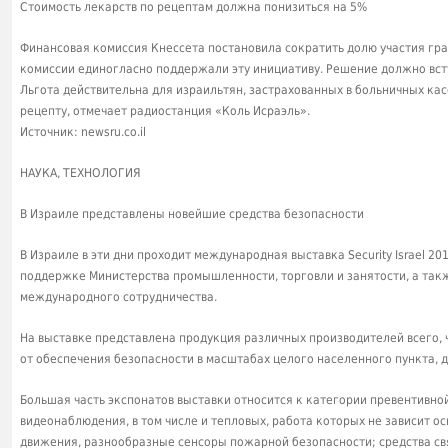
Стоимость лекарств по рецептам должна понизиться на 5%
Финансовая комиссия Кнессета постановила сократить долю участия гра
комиссии единогласно поддержали эту инициативу. Решение должно вступ
Льгота действительна для израильтян, застрахованных в больничных кас
рецепту, отмечает радиостанция «Коль Исраэль».
Источник: newsru.co.il
НАУКА, ТЕХНОЛОГИЯ
В Израиле представлены новейшие средства безопасности
В Израиле в эти дни проходит международная выставка Security Israel 201
поддержке Министерства промышленности, торговли и занятости, а такж
международного сотрудничества.
На выставке представлена продукция различных производителей всего, чт
от обеспечения безопасности в масштабах целого населенного пункта, д
Большая часть экспонатов выставки относится к категории превентивн
видеонаблюдения, в том числе и тепловых, работа которых не зависит о
движения, разнообразные сенсоры пожарной безопасности; средства свя