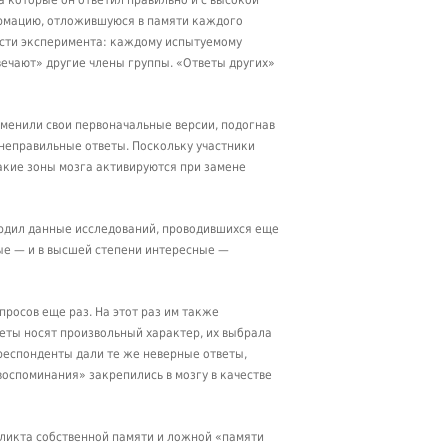
а которые он ответил правильно и с высокой
ормацию, отложившуюся в памяти каждого
части эксперимента: каждому испытуемому
вечают» другие члены группы. «Ответы других»
менили свои первоначальные версии, подогнав
и неправильные ответы. Поскольку участники
какие зоны мозга активируются при замене
ердил данные исследований, проводившихся еще
ые — и в высшей степени интересные —
росов еще раз. На этот раз им также
веты носят произвольный характер, их выбрала
 респонденты дали те же неверные ответы,
споминания» закрепились в мозгу в качестве
фликта собственной памяти и ложной «памяти