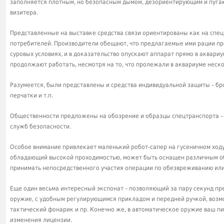
заполняется плотным, но безопасным дымом, дезориентирующим и пуг
визитера.
Представленные на выставке средства связи ориентированы как на спе
потребителей. Производители обещают, что предлагаемые ими рации пр
суровых условиях, и в доказательство опускают аппарат прямо в аквари
продолжают работать, несмотря на то, что пролежали в аквариуме неско
Разумеется, были представлены и средства индивидуальной защиты – б
перчатки и т.п.
Общественности предложены на обозрение и образцы спецтранспорта –
служб безопасности.
Особое внимание привлекает маленький робот-сапер на гусеничном ходу
обладающий высокой проходимостью, может быть оснащен различным о
принимать непосредственного участия операции по обезвреживанию ил
Еще один весьма интересный экспонат – позволяющий за пару секунд пр
оружие, с удобным регулирующимся прикладом и передней ручкой, воз
тактический фонарик и пр. Конечно же, в автоматическое оружие ваш пи
изменения лицензии.