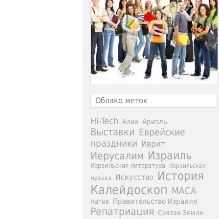
Облако меток
Hi-Tech
Ариэль
Алия
Выставки
Еврейские
праздники
Иврит
Израиль
Иерусалим
Израильская литература
Израильская
История
Искусство
музыка
Калейдоскоп
МАСА
Правительство Израиля
Натив
Репатриация
Святая Земля