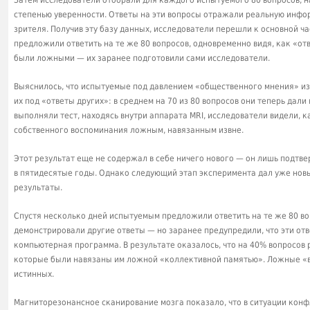
Затем исследователи отобрали для каждого испытуемого 80 вопросов, н
степенью уверенности. Ответы на эти вопросы отражали реальную инф
зрителя. Получив эту базу данных, исследователи перешли к основной 
предложили ответить на те же 80 вопросов, одновременно видя, как «от
были ложными — их заранее подготовили сами исследователи.
Выяснилось, что испытуемые под давлением «общественного мнения» из
их под «ответы других»: в среднем на 70 из 80 вопросов они теперь дал
выполняли тест, находясь внутри аппарата MRI, исследователи видели, 
собственного воспоминания ложным, навязанным извне.
Этот результат еще не содержал в себе ничего нового — он лишь подтв
в пятидесятые годы. Однако следующий этап эксперимента дал уже нов
результаты.
Спустя несколько дней испытуемым предложили ответить на те же 80 воп
демонстрировали другие ответы — но заранее предупредили, что эти от
компьютерная программа. В результате оказалось, что на 40% вопросов
которые были навязаны им ложной «коллективной памятью». Ложные «во
истинных.
Магниторезонансное сканирование мозга показало, что в ситуации кон