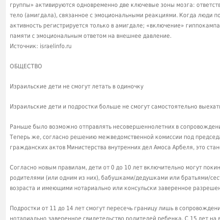
группы» активируются одновременно две ключевые зоны мозга: ответст
тело (амигдала), связанное с эмоциональными реакциями. Когда люди п
активность регистрируется только в амигдале; «включение» гиппокампа
памяти с эмоциональным ответом на внешнее давление.
Источник: israelinfo.ru
ОБЩЕСТВО
Израильские дети не смогут летать в одиночку
Израильские дети и подростки больше не смогут самостоятельно выехать 
Раньше было возможно отправлять несовершеннолетних в сопровождени
Теперь же, согласно решению межведомственной комиссии под председ
гражданских актов Министерства внутренних дел Амоса Арбеля, это ста
Согласно новым правилам, дети от 0 до 10 лет включительно могут покин
родителями (или одним из них), бабушками/дедушками или братьями/се
возраста и имеющими нотариально или консульски заверенное разреше
Подростки от 11 до 14 лет смогут пересечь границу лишь в сопровожде
нотариально заверенное свидетельство родителей ребенка. С 15 лет на