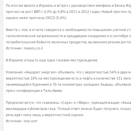
По итогам визита в Израиль и встреч с руководством минфина и Банка Из
прогноз на рост ВВП с 4,3% до 4,8% в 2011 и 2012 годах. Новый прогноз 
однако ниже прогноза OECD (5,4%).
Вместе с тем, в отчете говорится о необходимости повышения учетной ста
геополитической напряженности в преддверии ожидаемого в сентябре о
потребительском бойкоте молочных продуктов, вызванном резким росто
Источник: newsru.co.il
В Израиле открыто еще одно газовое месторождение
Компания «Ахшарат энергия» объявила, что с вероятностью 54% в двух е
вероятностью 18% на месторождении есть и нефть в количестве 151 мил
занимающейся бурением в 70-ти километрах западнее Хадеры, объявило 
пресс-конференции в Тель-Авиве.
Предполагается, что скважины «Сара» и «Мира», принадлежащие «Ахшар
миллиардов кубометров газа. Точный ответ можно будет получить только
речь идет пока лишь о вероятностной оценке.
Источник: isra.com