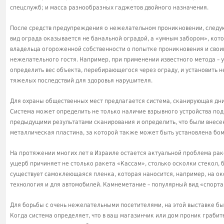
спецслужб; и масса разнообразных гаджетов двойного назначения.
После средств предупреждения о нежелательном проникновении, следую
вид ограда оказывается не банальной оградой, а «умным забором», кот
владельца огороженной собственности о попытке проникновения и свои
нежелательного гостя. Например, при применении известного метода – 
определить вес объекта, перебирающегося через ограду, и установить 
тяжелых последствий для здоровья нарушителя.
Для охраны общественных мест предлагается система, сканирующая дн
Система может определить не только наличие взрывного устройства под 
предыдущими результатами сканирования и определить, что были внесе
металлическая пластина, за которой также может быть установлена бо
На протяжении многих лет в Израиле остается актуальной проблема ра
ущерб причиняет не столько ракета «Кассам», столько осколки стекол, 
существует самоклеющаяся пленка, которая наносится, например, на ок
технология и для автомобилей. Камнеметание – популярный вид «спорта
Для борьбы с очень нежелательными посетителями, на этой выставке б
Когда система определяет, что в ваш магазинчик или дом проник грабит