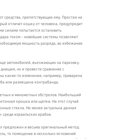
т средства, препятствующие ему. Простая на
орый отличит кошку от человека, предупредит
ми силами попытается остановить
удара током – новейшие системы позволяют
необходимую мощность разряда, во избежание
ище автомобилей, въезжающих на парковку.
днищем, но и провести сравнение с
ны какие-то изменения, например, приварена
мба или размещена контрабанда.
кетных и минометных обстрелов. Наибольший
бетонная крошка или щепки. На этот случай
онные стекла. Не менее актуальна данная
» среди израильских арабов.
ыл предложен и весьма оригинальный метод.
ель, то помещение в несколько мгновений