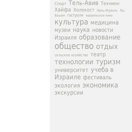
Тель-Авив
Технион
Спорт
Хайфа
Холокост
Эрец-Исраэль
Яд-
гастроли
израильское кино
Вашем
культура
медицина
наука
новости
музеи
образование
Израиля
общество
отдых
театр
сельское хозяйство
туризм
технологии
учеба в
университет
Израиле
фестиваль
экономика
экология
экскурсии