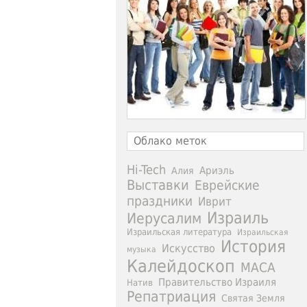
Облако меток
Hi-Tech
Ариэль
Алия
Выставки
Еврейские
праздники
Иврит
Израиль
Иерусалим
Израильская литература
Израильская
История
Искусство
музыка
Калейдоскоп
МАСА
Правительство Израиля
Натив
Репатриация
Святая Земля