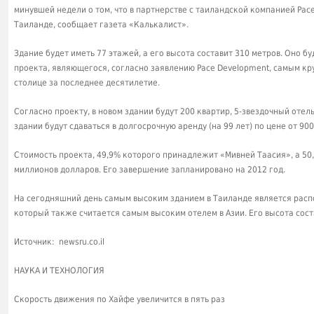
минувшей недели о том, что в партнерстве с таиландской компанией Pac
Таиланде, сообщает газета «Калькалист».
Здание будет иметь 77 этажей, а его высота составит 310 метров. Оно б
проекта, являющегося, согласно заявлению Pace Development, самым к
столице за последнее десятилетие.
Согласно проекту, в новом здании будут 200 квартир, 5-звездочный отел
здании будут сдаваться в долгосрочную аренду (на 99 лет) по цене от 90
Стоимость проекта, 49,9% которого принадлежит «Мивней Таасия», а 50,
миллионов долларов. Его завершение запланировано на 2012 год.
На сегодняшний день самым высоким зданием в Таиланде является распо
который также считается самым высоким отелем в Азии. Его высота сост
Источник: newsru.co.il
НАУКА И ТЕХНОЛОГИЯ
Скорость движения по Хайфе увеличится в пять раз