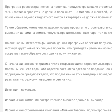
Программа распространяется на проекты, предусматривающие строител
90% квартир в проектах не должна превышать 1,3 миллиона шекелей, не 
причем цена одного квадратного метра в квартирах не должна превышат
Таким образом, компании, осуществляющие проекты по строительству ср
высокими ценами на землю, получить правительственные гарантии не см
По оценке министерства финансов, данная программа облегчит получен
и стимулирует новые жилищные проекты, что приведет к увеличению чи
сократив таким образом рост цен на покупку жилья.
С начала финансового кризиса число открывающихся строительных прое
марта нынешнего года наблюдается рост числа сделок по продаже новы
подрядчиков предупреждают, что продолжение этих тенденций приведет
результат – к резкому повышению цен на них.
Источник: newsru.co.il
Израильская компания построит самое высокое здание в Таиланде
Израильская строительная компания «Мивней Таасия», подконтрольная 