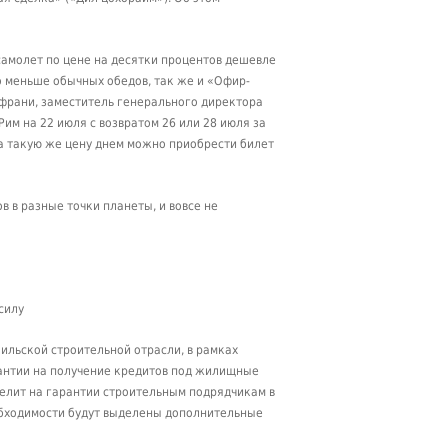
самолет по цене на десятки процентов дешевле
о меньше обычных обедов, так же и «Офир-
франи, заместитель генерального директора
им на 22 июля с возвратом 26 или 28 июля за
За такую же цену днем можно приобрести билет
 в разные точки планеты, и вовсе не
силу
ильской строительной отрасли, в рамках
антии на получение кредитов под жилищные
делит на гарантии строительным подрядчикам в
обходимости будут выделены дополнительные