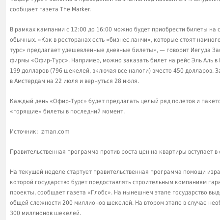
сообщает газета The Marker.
В рамках кампании с 12:00 до 16:00 можно будет приобрести билеты на 
обычных. «Как в ресторанах есть «бизнес ланчи», которые стоят намног
турс» предлагает удешевленные дневные билеты», — говорит Иегуда За
фирмы «Офир-Турс». Например, можно заказать билет на рейс Эль Аль в Р
199 долларов (796 шекелей, включая все налоги) вместо 450 долларов. 
в Амстердам на 22 июля и вернуться 28 июля.
Каждый день «Офир-Турс» будет предлагать целый ряд полетов и пакетов
«горящие» билеты в последний момент.
Источник: zman.com
Правительственная программа против роста цен на квартиры вступает в 
На текущей неделе стартует правительственная программа помощи изра
которой государство будет предоставлять строительным компаниям гар
проекты, сообщает газета «Глобс». На нынешнем этапе государство вы
общей сложности 200 миллионов шекелей. На втором этапе в случае не
300 миллионов шекелей.