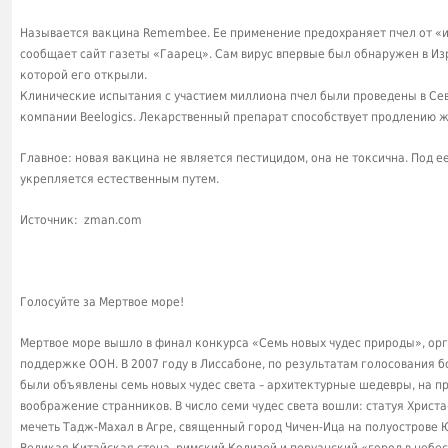
Называется вакцина Remembee. Ее применение предохраняет пчел от «и
сообщает сайт газеты «Гаарец». Сам вирус впервые был обнаружен в Изр
которой его открыли.
Клинические испытания с участием миллиона пчел были проведены в Се
компании Beelogics. Лекарственный препарат способствует продлению 
Главное: новая вакцина не является пестицидом, она не токсична. Под 
укрепляется естественным путем.
Источник: zman.com
Голосуйте за Мертвое море!
Мертвое море вышло в финал конкурса «Семь новых чудес природы», о
поддержке ООН. В 2007 году в Лиссабоне, по результатам голосования б
были объявлены семь новых чудес света – архитектурные шедевры, на 
воображение странников. В число семи чудес света вошли: статуя Христ
мечеть Тадж-Махал в Агре, священный город Чичен-Ица на полуострове 