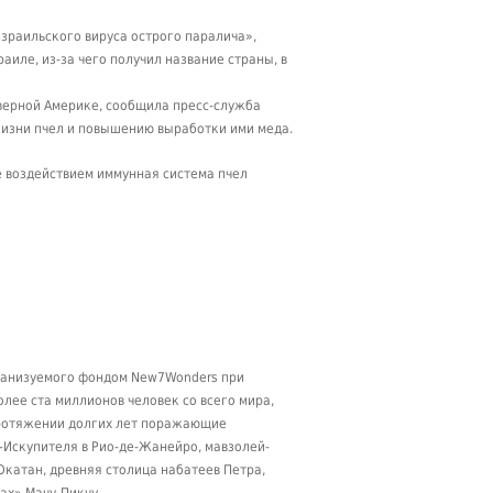
зраильского вируса острого паралича»,
аиле, из-за чего получил название страны, в
верной Америке, сообщила пресс-служба
жизни пчел и повышению выработки ими меда.
ее воздействием иммунная система пчел
рганизуемого фондом New7Wonders при
олее ста миллионов человек со всего мира,
протяжении долгих лет поражающие
а-Искупителя в Рио-де-Жанейро, мавзолей-
Юкатан, древняя столица набатеев Петра,