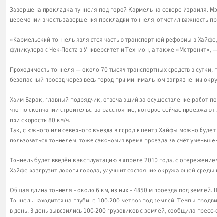
Завершена прокладка туннеля под горой Кармель на севере Израиля. М
церемонии в честь завершения прокладки тоннеля, отметил важность пр
«Кармельский тоннель являются частью транспортной реформы в Хайфе, 
фуникулера с Чек-Поста в Университет и Технион, а также «Метронит», —
Проходимость тоннеля — около 70 тысяч транспортных средств в сутки
безопасный проезд через весь город при минимальном загрязнении ок
Хаим Барак, главный подрядчик, отвечающий за осуществление работ по
что по окончании строительства расстояние, которое сейчас проезжают 
при скорости 80 км/ч.
Так, с южного или северного въезда в город в центр Хайфы можно будет д
пользоваться тоннелем, тоже сэкономит время проезда за счёт уменьшен
Тоннель будет введён в эксплуатацию в апреле 2010 года, с опережение
Хайфе разгрузит дороги города, улучшит состояние окружающей среды и
Общая длина тоннеля – около 6 км, из них – 4850 м проезда под землёй. 
Тоннель находится на глубине 100-200 метров под землёй. Темпы продв
в день. В день вывозились 100-200 грузовиков с землёй, сообщила прес