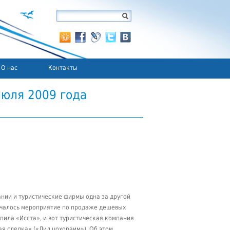
О нас
Контакты
юля 2009 года
нии и туристические фирмы одна за другой
началось мероприятие по продаже дешевых
пила «Исста», и вот туристическая компания
я сделка» («Дил цохораим»). Об этом