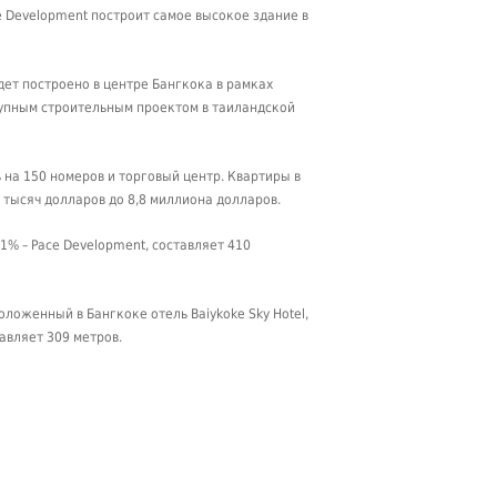
e Development построит самое высокое здание в
удет построено в центре Бангкока в рамках
рупным строительным проектом в таиландской
ь на 150 номеров и торговый центр. Квартиры в
0 тысяч долларов до 8,8 миллиона долларов.
1% – Pace Development, составляет 410
ложенный в Бангкоке отель Baiykoke Sky Hotel,
авляет 309 метров.