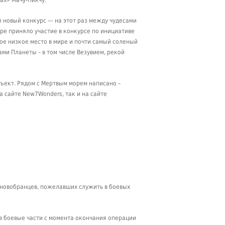
ах» Мачу-Пикчу.
я новый конкурс — на этот раз между чудесами
ре приняло участие в конкурсе по инициативе
мое низкое место в мире и почти самый соленый
ми Планеты – в том числе Везувием, рекой
бъект. Рядом с Мертвым морем написано –
а сайте New7Wonders, так и на сайте
я новобранцев, пожелавших служить в боевых
в боевые части с момента окончания операции