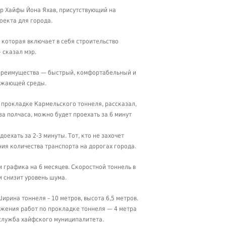
эр Хайфы Йона Яхав, присутствующий на
оекта для города.
которая включает в себя строительство
 сказал мэр.
, преимущества — быстрый, комфортабельный и
ружающей среды.
 прокладке Кармельского тоннеля, рассказал,
за полчаса, можно будет проехать за 6 минут
оехать за 2-3 минуты. Тот, кто не захочет
ия количества транспорта на дорогах города.
м графика на 6 месяцев. Скоростной тоннель в
 снизит уровень шума.
Ширина тоннеля – 10 метров, высота 6,5 метров.
ижения работ по прокладке тоннеля — 4 метра
с-служба хайфского муниципалитета.