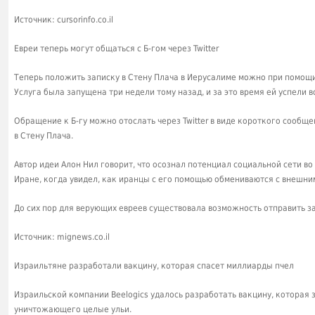
Источник: cursorinfo.co.il
Евреи теперь могут общаться с Б-гом через Twitter
Теперь положить записку в Стену Плача в Иерусалиме можно при помощи с
Услуга была запущена три недели тому назад, и за это время ей успели 
Обращение к Б-гу можно отослать через Twitter в виде короткого сообще
в Стену Плача.
Автор идеи Алон Нил говорит, что осознал потенциал социальной сети в
Иране, когда увидел, как иранцы с его помощью обмениваются с внешн
До сих пор для верующих евреев существовала возможность отправить за
Источник: mignews.co.il
Израильтяне разработали вакцину, которая спасет миллиарды пчел
Израильской компании Beelogics удалось разработать вакцину, которая 
уничтожающего целые ульи.