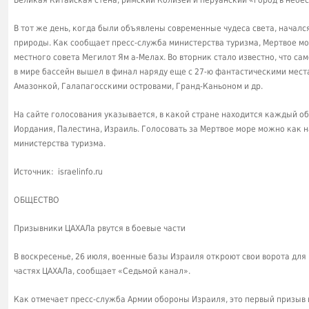
Великая Китайская стена, римский Колизей и перуанский «город в небес
В тот же день, когда были объявлены современные чудеса света, началс
природы. Как сообщает пресс-служба министерства туризма, Мертвое мо
местного совета Мегилот Ям а-Мелах. Во вторник стало известно, что са
в мире бассейн вышел в финал наряду еще с 27-ю фантастическими места
Амазонкой, Галапагосскими островами, Гранд-Каньоном и др.
На сайте голосования указывается, в какой стране находится каждый о
Иордания, Палестина, Израиль. Голосовать за Мертвое море можно как н
министерства туризма.
Источник: israelinfo.ru
ОБЩЕСТВО
Призывники ЦАХАЛа рвутся в боевые части
В воскресенье, 26 июля, военные базы Израиля откроют свои ворота дл
частях ЦАХАЛа, сообщает «Седьмой канал».
Как отмечает пресс-служба Армии обороны Израиля, это первый призыв 