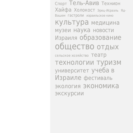
Тель-Авив
Технион
Спорт
Хайфа
Холокост
Эрец-Исраэль
Яд-
гастроли
израильское кино
Вашем
культура
медицина
наука
новости
музеи
образование
Израиля
общество
отдых
театр
сельское хозяйство
туризм
технологии
учеба в
университет
Израиле
фестиваль
экономика
экология
экскурсии