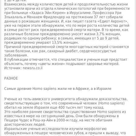
2 до 4 детей.
Взаимосвязь между количеством детей и продолжительностью жизни
установили врачи из отдела клинических патологий при беременности
при больнице «Хадаса Эйн-Керем» в Иерусалиме. Профессора Ури
Эльхалаль и Менахем Фридлендер на протяжении 37 лет собирали
данные о рожавших женщинах. И, как пишет газета «Едиот Ахронот»,
уже на первом этапе обнаружили, что по мере роста количества детей
в семье растет риск преждевременной смерти матери. В то время, как
различные болезни преждевременно уносят жизни 3,7% женщин,
родивших по одному ребенку; в семьях, имеющих от 5 до 9 детей,
преждевременно умирают 13,5% женщин.
Причиной преждевременной смерти многодетных матерей становятся
такие болезни, как рак, сахарный диабет, сердечнососудистые
заболевания.
В публикации отмечается, что специалистам и ученым еще предстоит
объяснить, почему «цветы жизни» подрывают здоровье матерей.
Источник: newsru.co.il
РАЗНОЕ
Самые древние Homo sapiens жили не в Африке, а в Израиле
Ученые из тель-авивского университета обнаружили доказательства,
свидетельствующие о том, что современный человек (Homo sapiens)
обитал на земле Израиля еще 400 тысяч лет тому назад.
Это наиболее ранние свидетельства существования Homo sapiens из
известных в мире на сегодняшний день. Они были обнаружены в
Пещере Чудес в Рош-ха-Айн в 2000-м году, на месте обитания
доисторических людей.
Израильские ученые-исследователи изучили морфологию
обнаруженных в пещере человеческих зубов, и пришли к выводу, что