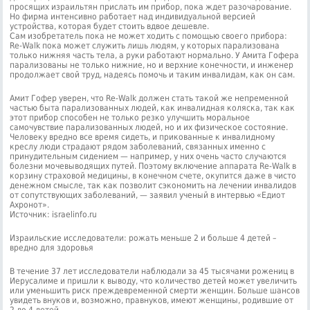
просящих израильтян прислать им прибор, пока ждет разочарование.
Но фирма интенсивно работает над индивидуальной версией
устройства, которая будет стоить вдвое дешевле.
Сам изобретатель пока не может ходить с помощью своего прибора:
Re-Walk пока может служить лишь людям, у которых парализована
только нижняя часть тела, а руки работают нормально. У Амита Гофера
парализованы не только нижние, но и верхние конечности, и инженер
продолжает свой труд, надеясь помочь и таким инвалидам, как он сам.
Амит Гофер уверен, что Re-Walk должен стать такой же непременной
частью быта парализованных людей, как инвалидная коляска, так как
этот прибор способен не только резко улучшить моральное
самочувствие парализованных людей, но и их физическое состояние.
Человеку вредно все время сидеть, и прикованные к инвалидному
креслу люди страдают рядом заболеваний, связанных именно с
принудительным сидением — например, у них очень часто случаются
болезни мочевыводящих путей. Поэтому включение аппарата Re-Walk в
корзину страховой медицины, в конечном счете, окупится даже в чисто
денежном смысле, так как позволит сэкономить на лечении инвалидов
от сопутствующих заболеваний, — заявил ученый в интервью «Едиот
Ахронот».
Источник: israelinfo.ru
Израильские исследователи: рожать меньше 2 и больше 4 детей –
вредно для здоровья
В течение 37 лет исследователи наблюдали за 45 тысячами рожениц в
Иерусалиме и пришли к выводу, что количество детей может увеличить
или уменьшить риск преждевременной смерти женщин. Больше шансов
увидеть внуков и, возможно, правнуков, имеют женщины, родившие от