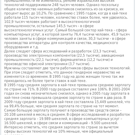
промышленности не изменилось, реноме израильских высоких
технологий поддерживали 248 тысяч человек. Однако поскольку
общее количество наемных работников снизилось из-за кризиса, их
процент вырос до 10,2%. По сравнению с 1995 годом, когда в хай-теке
работали 115 тысяч человек, количество ставок более, чем удвоилось.
102,9 тысяч человек работают в высокотехнологичной
промышленности, остальные 145,5 тысяч – в сфере
высокотехнологичных услуг. Самый большой сектор хай-тека – сфера
компьютерных услуг, в которой заняты 76,4 тысячи человек. 45,9 тысяч
человек заняты в сфере коммуникаций и связи, 30,3 тысячи – в сфере
производства аппаратуры для контроля качества, медицинского
оборудования и т.д.
Далее следуют сфера исследований и разработок (23,3 тысячи),
производство электронных компонентов (22,5 тысячи), авиационная
промышленность (22,1 тысячи), фармацевтика (12,2 тысячи) и
производство офисной электроники (3,7 тысячи).
Мужчины составляют две трети работников сферы высоких технологий.
При этом следует отметить, что данное гендерное неравенство не
изменяется со временем. В 1995 году на долю женщин точно так же
приходилось не более трети ставок в хай-теке.
В 1995 году средняя зарплата в хай-теке превышала среднюю зарплату
по стране на 71%. В 2000 году разрыв составлял уже 106%. В 2001-2004
годах он снова незначительно снизился, однако в 2005 году зарплата в
хай-теке снова превышала среднюю зарплату по стране в два раза. В
2009 году средняя зарплата в хай-теке составляла 15,449 шекелей, что
на 99,4% больше, чем средняя зарплата по стране на тот момент.
Самую большую зарплату получают в производстве средств связи –
20.108 шекелей в месяц в среднем. В сфере исследований и разработок
средняя зарплата – 19.989 шекелей, в сфере компьютерных услуг –
16.500 шекелей, в сфере связи и коммуникаций – 9.500 шекелей.
Интересно отметить, что средняя зарплата по стране за вычетом
сферы высоких технологий на 10% меньше, чем официальный