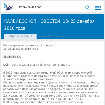
Израиль для вас
КАЛЕЙДОСКОП НОВОСТЕЙ: 18- 25 декабря
2010 года
Израиль сегодня
25 декабря 2010 года
По материалам израильской прессы
18- 25 декабря 2010 года
ЭКОНОМИКА
ЦСБ: треть израильского хай-тека – репатрианты
В 2009 году сфера высоких технологий обеспечила Израилю 16%
внутреннего валового продукта и 51% экспорта, подтвердив статус
локомотива израильской экономики.
Согласно данным исследования Центрального статистического бюро,
посвященного израильскому хай-теку, в 2007 году 9,3% всех наемных
работников в Израиле работали в сфере высоких технологий. Это
самый высокий показатель в Европе и один из самых высоких в мире.
Для сравнения, в Германии в хай-теке работают только 5,5% наемных
работников, в Великобритании – 5,3%, в Финляндии – 6,7%.
В 2009 году количество работников высокотехнологичной