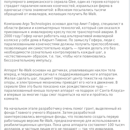
популярного американского сериала Glee, один из героев которого
страдает параличом нижних конечностей, израильская фирма в
одночасье стала знаменитой: в Йокнеам посыпались тысячи
обращений от инвалидов, желающих получить Re-Walk.
Компанию Argo Technologies основал доктор Амит Гофер, специалист в
области физики и компьютерных технологий, который сам оказался
прикованным к инвалидному креслу после транспортной аварии. В
2000 году Гофер начал работать над альтернативой инвалидной
коляске у себя дома в Кирьят-Тивоне. По замыслу Гофера, люди с
парализованными конечностями должны получить приспособление,
позволяющее им самостоятельно ходить — причем делать это без
необходимости сознательно контролировать каждый шаг, а
«естественным» образом, т.е. так, чтобы ноги повиновались
бессознательному импульсу.
Аппарат Re-Walk основан на датчиках, улавливающих наклон тела
вперед, и передающих сигнал к поддерживающим ноги аппаратам.
Желая сделать шаг, пациент переносит центр тяжести на палки-
опоры, и электронные механизмы приводят его ноги в движение. В
сериале Glee это было показано как рождественское чудо —
парализованный юноша получил аппарат «в подарок от Санта-Клауса»
и впервые за многие годы смог подняться на ноги и пройтись по
комнате.
На начальном этапе разработчику очень помог грант, выделенный из
фонда Главного ученого Израиля. Затем разработкой
заинтересовались венчурные фонды, что позволило создать первую
работающую версию Re-Walk, предназначенную для использования в
реабилитационных центрах. Пока цена аппарата составляет 100 тысяч
долларов, и частным лицам его не продают — так что инвалидов,