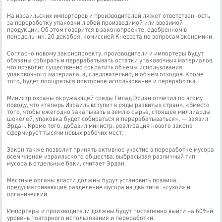
На израильских импортеров и производителей ляжет ответственность
за переработку упаковки любой производимой или ввозимой
продукции. Об этом говорится в законопроекте, одобренном в
понедельник, 20 декабря, комиссией Кнессета по вопросам экономики.
Согласно новому законопроекту, производители и импортеры будут
обязаны собирать и перерабатывать остатки упаковочных материалов,
что позволит существенно сократить объемы использования
упаковочного материала, а, следовательно, и объем отходов. Кроме
того, будет поощряться повторное использование и переработка.
Министр охраны окружающей среды Гилад Эрдан отметил по этому
поводу, что «теперь Израиль вступит в ряды развитых стран». «Вместо
того, чтобы ежегодно закапывать в землю сырье, стоящее миллиарды
шекелей, упаковка будет собираться и перерабатываться», — заявил
Эрдан. Кроме того, добавил министр, реализация нового закона
сформирует тысячи новых рабочих мест.
Закон также позволит принять активное участие в переработке мусора
всем членам израильского общества, выбрасывая различный тип
мусора в отдельные баки, считает Эрдан.
Местные органы власти должны будут установить правила,
предусматривающие разделение мусора на два типа: «сухой» и
органический.
Импортеры и производители должны будут постепенно выйти на 60%-й
уровень повторного использования и переработки.