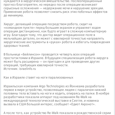
нуждаются в хирургическом вмешательстве. Послеоперационный
прогноз благоприятен, но нередко после операции возникают
серьезные осложнения — недержание мочи и нарушение эрекции.
Применение робота позволяет снизить риск этих побочных эффектов
до минимума.
Хирург, делающий операцию посредством робота, сидит на
«командном пункте» перед большим экраном и управляет ходом
операции дистанционно, как будто играет в сложную компьютерную
игру. Благодаря тому, что доктор видит операционное поле в
мельчайших деталях, он может с ювелирной точностью направлять
хирургические инструменты в «руках» робота и избегать повреждения
здоровых тканей.
В больнице «Бейлинсон» проводится четверть всех операций
простатэктомии в Израиле. В будущем специализация робота-хирурга
может быть расширена — он пригоден и для проведения других
операций, требующих ювелирной точности.
Источник: israelinfo.ru
Как в Израиле ставят на ноги парализованных
Израильская компания Argo Technologies из Йокнеама разработала
первое в мире устройство, позволяющее людям с параличом нижней
половины тела вставать на ноги и ходить, опираясь на палки. В ноябре
разработчики показали аппарат под названием Re-Walk на
международной технологической выставке в Сиэтле, и новинка
вызвала в США большой интерес, сообщает «Едиот Ахронот».
А после того, как устройство Re-Walk показали в рождественской серии