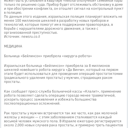
может быть установлен в квартире «неблагополучной» семейной пары
только по решению суда. Прибор будет отслеживать обстановку в доме
и при обострении конфликта, он отошлет сигнал на контрольный пункт
в полицию.
По данным этого издания, израильская полиция планирует вложить не
менее 100 миллионов шекелей в разработку новых приборов и
технологий, которые помогут им в поддержании правопорядка, в
борьбе с нарушителями дорожного движения, а также с
организованной преступностью.
Источник: newsru.co.il
МЕДИЦИНА
Больница «Бейлинсон» приобрела «хирурга-робота»
Израильская больница «Бейлинсон» приобрела за 8 миллионов
шекелей новейшего робота-хирурга «Да Винчи», который на первом
этапе будет использоваться для проведения операций простатэктомии
(радикального удаления простаты) у мужчин, страдающих раком
простаты.
Как сообщает пресс-служба больничной кассы «Клалит», применение
робота позволяет сделать операцию гораздо менее травматичной,
ускорить процесс заживления и избежать большинства
послеоперационных осложнений.
Рак простаты у мужчин встречается так же часто, как рак молочной
железы у женщин — с этим заболеванием сталкивается каждый
восьмой человек мужского пола. В Израиле ежегодно регистрируются
около 2,000 новых случаев рака простаты, и примерно треть пациентов