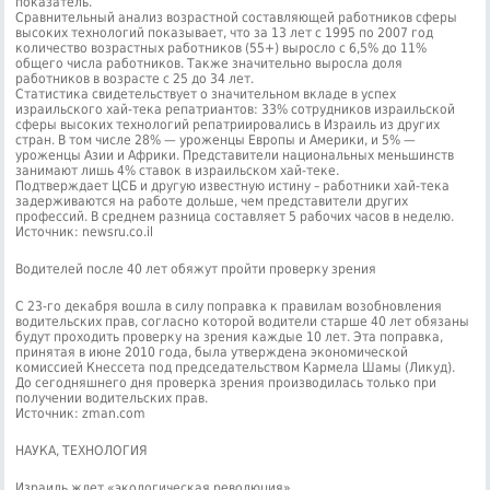
показатель.
Сравнительный анализ возрастной составляющей работников сферы
высоких технологий показывает, что за 13 лет с 1995 по 2007 год
количество возрастных работников (55+) выросло с 6,5% до 11%
общего числа работников. Также значительно выросла доля
работников в возрасте с 25 до 34 лет.
Статистика свидетельствует о значительном вкладе в успех
израильского хай-тека репатриантов: 33% сотрудников израильской
сферы высоких технологий репатриировались в Израиль из других
стран. В том числе 28% — уроженцы Европы и Америки, и 5% —
уроженцы Азии и Африки. Представители национальных меньшинств
занимают лишь 4% ставок в израильском хай-теке.
Подтверждает ЦСБ и другую известную истину – работники хай-тека
задерживаются на работе дольше, чем представители других
профессий. В среднем разница составляет 5 рабочих часов в неделю.
Источник: newsru.co.il
Водителей после 40 лет обяжут пройти проверку зрения
С 23-го декабря вошла в силу поправка к правилам возобновления
водительских прав, согласно которой водители старше 40 лет обязаны
будут проходить проверку на зрения каждые 10 лет. Эта поправка,
принятая в июне 2010 года, была утверждена экономической
комиссией Кнессета под председательством Кармела Шамы (Ликуд).
До сегодняшнего дня проверка зрения производилась только при
получении водительских прав.
Источник: zman.com
НАУКА, ТЕХНОЛОГИЯ
Израиль ждет «экологическая революция»