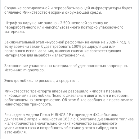
Создание сортировочной и перерабатывающей инфраструктуры будет
оплачено Министерством охраны окружающей среды.
Штраф за нарушение закона – 2.500 шекелей за тонну не
переработанного или неиспользованного повторно упаковочного
материала.
Заключительный этап «мусорной реформы» намечен на 2020-й год. К
тому времени закон будет требовать 100% рециркуляции или
повторного использования, включая сжигание соответствующих
материалов для выработки электроэнергии.
Захоронение упаковочных материалов будет полностью запрещено.
Источник: mignews.co.il
Электромобиль не роскошь, а средство…
Министерство транспорта впервые разрешило импорт в Израиль
«гибридный» автомобиль Пежо, с дизельным двигателем и мотором,
работающем на электричестве. Об этом было сообщено в пресс-релизе
министерства транспорта.
Речь идет о модели Пежо HURHC8-1P с приводом 4Х4, объемом
двигателя 2 литра и мощностью 163 л.c. Сочетание дизельного топлива
и электричества значительно снизит количество выделяемого
углекислого газа и потребность в бензине у этого гибридного
автомобиля.