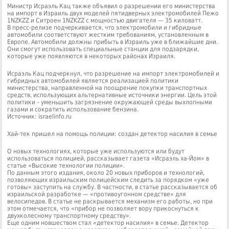
Министр Исраэль Кац также объявил о разрешении его министерства
на импорт в Израиль двух моделей пятидверных электромобилей Пежо
1NZKZZ и Ситроен 1NZKZZ с мощностью двигателя — 35 киловатт.
В пресс-релизе подчеркивается, что электромобили и гибридные
автомобили соответствуют жестким требованиям, установленным в
Европе. Автомобили должны прибыть в Израиль уже в ближайшие дни.
Они смогут использовать специальные станции для подзарядки,
которые уже появляются в некоторых районах Израиля.
Исраэль Кац подчеркнул, что разрешение на импорт электромобилей и
гибридных автомобилей является реализацией политики
министерства, направленной на поощрение покупки транспортных
средств, использующих альтернативные источники энергии. Цель этой
политики – уменьшить загрязнение окружающей среды выхлопными
газами и сократить использование бензина.
Источник: israelinfo.ru
Хай-тек пришел на помощь полиции: создан детектор насилия в семье
О новых технологиях, которые уже используются или будут
использоваться полицией, рассказывает газета «Исраэль ха-Йом» в
статье «Высокие технологии полиции».
По данным этого издания, около 20 новых приборов и технологий,
позволяющих израильским полицейским следить за порядком «уже
готовы» заступить на службу. В частности, в статье рассказывается об
израильской разработке — «противоугонном средстве» для
велосипедов. В статье не раскрывается механизм его работы, но при
этом отмечается, что «прибор не позволяет вору прикоснуться к
двухколесному транспортному средству».
Еще одним новшеством стал «детектор насилия» в семье. Детектор