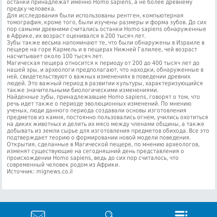
останки принадлежат именно Homo sapiens, а не более древнему
предку человека.
Для исследования были использованы рентген, компьютерная
томография, кроме того, были изучены размеры и форма зубов. До сих
пор самыми древними считались останки Homo sapiens обнаруженные
в Африке, их возраст оценивался в 200 тысяч лет.
Зубы также весьма напоминают те, что были обнаружены в Израиле в
пещере на горе Кармель и в пещерах Нижней Галилее, чей возраст
насчитывает около 100 тысяч лет.
Магическая пещера относится к периоду от 200 до 400 тысяч лет до
нашей эры, и археологи предполагают, что находки, обнаруженные в
ней, свидетельствуют о важных изменениях в поведении древних
людей. Это важный период в развитии культуры, характеризующийся
также значительными биологическими изменениями.
Найденные зубы, принадлежавшие Homo sapiens, говорят о том, что
речь идет также о периоде эволюционных изменений. По мнению
ученых, люди данного периода создавали основы изготовления
предметов из камня, постоянно пользовались огнем, учились охотиться
на диких животных и делить их мясо между членами общины, а также
добывать из земли сырье для изготовления предметов обихода. Все это
подтверждает теорию о формировании новой модели поведения.
Открытия, сделанные в Магической пещере, по мнению археологов,
изменят существующие на сегодняшний день представления о
происхождении Homo sapiens, ведь до сих пор считалось, что
современный человек родом из Африки.
Источник: mignews.co.il