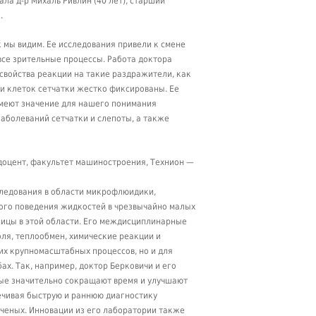
ала д-р Михаль Ривлин (40 лет), старший
.
 мы видим. Ее исследования привели к смене
все зрительные процессы. Работа доктора
 свойства реакции на такие раздражители, как
ии клеток сетчатки жестко фиксированы. Ее
имеют значение для нашего понимания
заболеваний сетчатки и слепоты, а также
 доцент, факультет машиностроения, Технион —
следования в области микрофлюидики,
ого поведения жидкостей в чрезвычайно малых
ницы в этой области. Его междисциплинарные
ля, теплообмен, химические реакции и
х крупномасштабных процессов, но и для
х. Так, например, доктор Берковичи и его
рые значительно сокращают время и улучшают
ечивая быструю и раннюю диагностику
ученых. Инновации из его лаборатории также