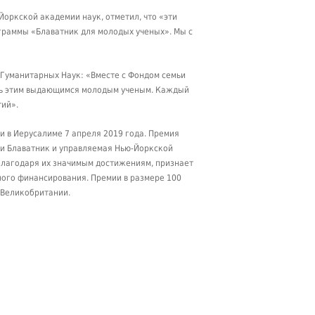
оркской академии наук, отметил, что «эти
граммы «Блаватник для молодых ученых». Мы с
 Гуманитарных Наук: «Вместе с Фондом семьи
сть этим выдающимся молодым ученым. Каждый
тий».
и в Иерусалиме 7 апреля 2019 года. Премия
ьи Блаватник и управляемая Нью-Йоркской
лагодаря их значимым достижениям, признает
ного финансирования. Премии в размере 100
 Великобритании.