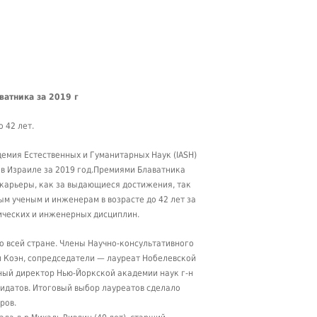
атника за 2019 г
 42 лет.
емия Естественных и Гуманитарных Наук (IASH)
в Израиле за 2019 год.Премиями Блаватника
карьеры, как за выдающиеся достижения, так
м ученым и инженерам в возрасте до 42 лет за
ических и инженерных дисциплин.
по всей стране. Члены Научно-консультативного
ли Коэн, сопредседатели — лауреат Нобелевской
ный директор Нью-Йоркской академии наук г-н
идатов. Итоговый выбор лауреатов сделало
ров.