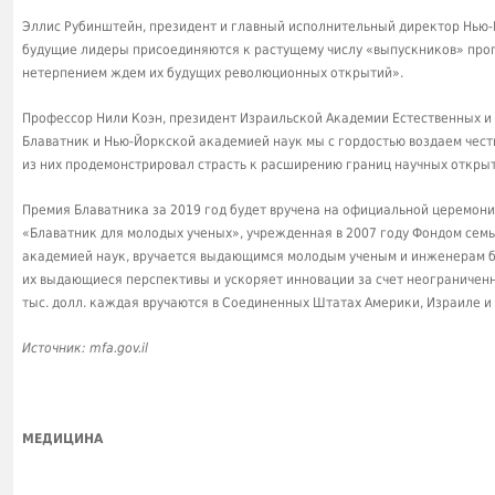
Эллис Рубинштейн, президент и главный исполнительный директор Нью-Й
будущие лидеры присоединяются к растущему числу «выпускников» про
нетерпением ждем их будущих революционных открытий».
Профессор Нили Коэн, президент Израильской Академии Естественных и
Блаватник и Нью-Йоркской академией наук мы с гордостью воздаем че
из них продемонстрировал страсть к расширению границ научных откры
Премия Блаватника за 2019 год будет вручена на официальной церемони
«Блаватник для молодых ученых», учрежденная в 2007 году Фондом сем
академией наук, вручается выдающимся молодым ученым и инженерам б
их выдающиеся перспективы и ускоряет инновации за счет неограничен
тыс. долл. каждая вручаются в Соединенных Штатах Америки, Израиле и
Источник: mfa.gov.il
МЕДИЦИНА