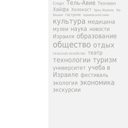
Тель-Авив
Технион
Спорт
Хайфа
Холокост
Эрец-Исраэль
Яд-
гастроли
израильское кино
Вашем
культура
медицина
наука
новости
музеи
образование
Израиля
общество
отдых
театр
сельское хозяйство
туризм
технологии
учеба в
университет
Израиле
фестиваль
экономика
экология
экскурсии