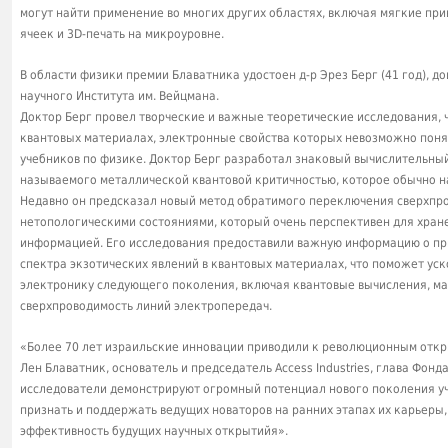
могут найти применение во многих других областях, включая мягкие при
ячеек и 3D-печать на микроуровне.
В области физики премии Блаватника удостоен д-р Эрез Берг (41 год),
научного Института им. Вейцмана.
Доктор Берг провел творческие и важные теоретические исследования,
квантовых материалах, электронные свойства которых невозможно пон
учебников по физике. Доктор Берг разработал знаковый вычислительный
называемого металлической квантовой критичностью, которое обычно н
Недавно он предсказал новый метод обратимого переключения сверхпр
нетопологическими состояниями, который очень перспективен для хран
информацией. Его исследования предоставили важную информацию о пр
спектра экзотических явлений в квантовых материалах, что поможет уск
электронику следующего поколения, включая квантовые вычисления, м
сверхпроводимость линий электропередач.
«Более 70 лет израильские инновации приводили к революционным откры
Лен Блаватник, основатель и председатель Access Industries, глава Фон
исследователи демонстрируют огромный потенциал нового поколения у
признать и поддержать ведущих новаторов на ранних этапах их карьеры
эффективность будущих научных открытийя».