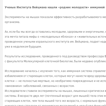
Ученые Института Вейцмана нашли «родник молодости» иммунной
Эксперименты на мышах показали эффективность разрабатываемого ме
организма.
Ах, если бы мы всегда оставались молодыми, здоровыми и энергичными,
эта мечта питала мифы о «молодильных яблоках» и «живительных источн
проведенное учеными израильского института им. Вейцмана, подает на
уже в недалеком будущем.
Результаты исследования, проведенного под руководством профессора 
с факультета Молекулярной клеточной биологии, были недавно опублико
Исследование началось с изучения того, как иммунная система справляе
избавлением от стареющих клеток, которые могут нанести вред здоровь
клетки — не полностью мертвые, но необратимо поврежденные и не исп
«виновники» заболеваний, связанных с возрастом.
Исследователи ставили эксперименты на мышах, лишенных критически в
системы. В возрасте двух лет (почтенный возраст для мышей) тела эти
стареющих клеток, чем тела мышей того же возраста, с нормально фун
нужного гена страдали от хронических воспалений и целый ряд функций 