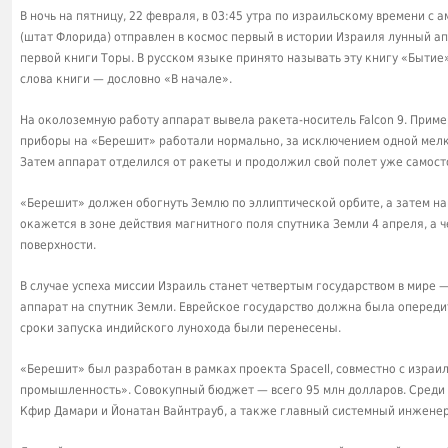
В ночь на пятницу, 22 февраля, в 03:45 утра по израильскому времени 
(штат Флорида) отправлен в космос первый в истории Израиля лунный а
первой книги Торы. В русском языке принято называть эту книгу «Бытие»
слова книги — дословно «В начале».
На околоземную работу аппарат вывела ракета-носитель Falcon 9. Приме
приборы на «Берешит» работали нормально, за исключением одной мелк
Затем аппарат отделился от ракеты и продолжил свой полет уже самост
«Берешит» должен обогнуть Землю по эллиптической орбите, а затем нап
окажется в зоне действия магнитного поля спутника Земли 4 апреля, а ч
поверхности.
В случае успеха миссии Израиль станет четвертым государством в мире 
аппарат на спутник Земли. Еврейское государство должна была опередит
сроки запуска индийского лунохода были перенесены.
«Берешит» был разработан в рамках проекта SpaceIl, совместно с изра
промышленность». Совокупный бюджет — всего 95 млн долларов. Среди 
Кфир Дамари и Йонатан Вайнтрауб, а также главный системный инжене