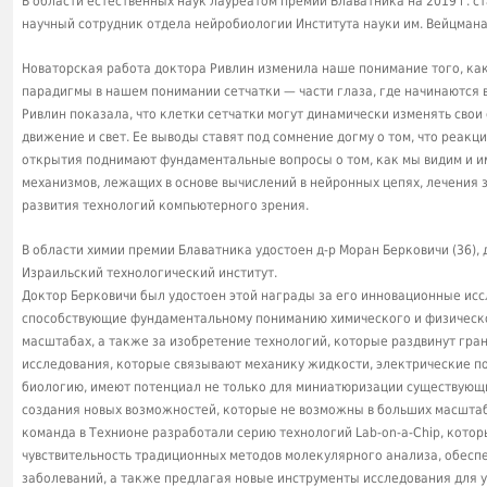
В области естественных наук лауреатом премии Блаватника на 2019 г. ст
научный сотрудник отдела нейробиологии Института науки им. Вейцмана
Новаторская работа доктора Ривлин изменила наше понимание того, как
парадигмы в нашем понимании сетчатки — части глаза, где начинаются 
Ривлин показала, что клетки сетчатки могут динамически изменять свои
движение и свет. Ее выводы ставят под сомнение догму о том, что реакц
открытия поднимают фундаментальные вопросы о том, как мы видим и 
механизмов, лежащих в основе вычислений в нейронных цепях, лечения 
развития технологий компьютерного зрения.
В области химии премии Блаватника удостоен д-р Моран Берковичи (36),
Израильский технологический институт.
Доктор Берковичи был удостоен этой награды за его инновационные ис
способствующие фундаментальному пониманию химического и физическ
масштабах, а также за изобретение технологий, которые раздвинут гра
исследования, которые связывают механику жидкости, электрические по
биологию, имеют потенциал не только для миниатюризации существующи
создания новых возможностей, которые не возможны в больших масштаба
команда в Технионе разработали серию технологий Lab-on-a-Chip, кото
чувствительность традиционных методов молекулярного анализа, обесп
заболеваний, а также предлагая новые инструменты исследования для 