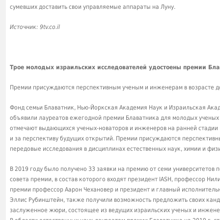
сумевших доставить свои управляемые аппараты на Луну.
Источник: 9tv.co.il
Трое молодых израильских исследователей удостоены премии Блав
Премии присуждаются перспективным ученым и инженерам в возрасте до
Фонд семьи Блаватник, Нью-Йоркская Академия Наук и Израильская Акад
объявили лауреатов ежегодной премии Блаватника для молодых ученых 
отмечают выдающихся ученых-новаторов и инженеров на ранней стадии 
и за перспективу будущих открытий. Премии присуждаются перспективны
передовые исследования в дисциплинах естественных наук, химии и физ
В 2019 году было получено 33 заявки на премию от семи университетов 
совета премии, в состав которого входят президент IASH, профессор Ни
премии профессор Аарон Чехановер и президент и главный исполнитель
Эллис Рубинштейн, также получили возможность предложить своих канд
заслуженное жюри, состоящее из ведущих израильских ученых и инжене