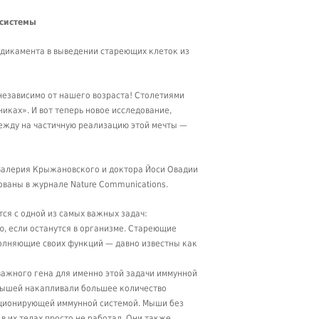
 системы
дикамента в выведении стареющих клеток из
 независимо от нашего возраста! Столетиями
иках». И вот теперь новое исследование,
дежду на частичную реализацию этой мечты —
Валерия Крыжановского и доктора Йоси Овадии
ваны в журнале Nature Communications.
тся с одной из самых важных задач:
ю, если останутся в организме. Стареющие
олняющие своих функций — давно известны как
ажного гена для именно этой задачи иммунной
х мышей накапливали большее количество
кционирующей иммунной системой. Мыши без
в их телах просто не работал. Они также