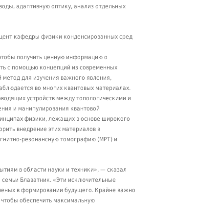
воды, адаптивную оптику, анализ отдельных
 доцент кафедры физики конденсированных сред
 чтобы получить ценную информацию о
ять с помощью концепций из современных
 метод для изучения важного явления,
аблюдается во многих квантовых материалах.
оводящих устройств между топологическими и
ения и манипулирования квантовой
инципах физики, лежащих в основе широкого
орить внедрение этих материалов в
агнитно-резонансную томографию (МРТ) и
тиям в области науки и техники», — сказал
да семьи Блаватник. «Эти исключительные
ченых в формировании будущего. Крайне важно
, чтобы обеспечить максимальную