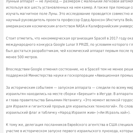
Лунный аппарат — не луноход — размером с маленький легковой автомоб
используя все шесть установленных на нем камер. А также при помощи
изучать магнитное поле Луны. Это исследование проводится совместно
научный руководитель проекта профессор Одед Аронсон (Института Вейцм
американским космическим агентством NASA и Калифорнийским универс
Стоит отметить, что некоммерческая организация SpaceIl в 2017 году о
международного конкурса Google Lunar X PRIZE, по условиям которого г
был достаться разработчикам, чей космический аппарат первым после п
менее 500 метров.
Впоследствии Google отменил состязание, но в SpaceIl тем не менее реш
поддержкой Министерства науки и госкорпорации «Авиационная промы
За историческим событием — запуском аппарата — следили по всему миру
израильтян находились на месте сборки «Берешит» в Иегуде. В аппара
и глава правительства Биньямин Нетаниягу. «Это момент великой гордо
для Израиля и гигантский прорыв для израильских технологий». По слова
израильский флаг и табличку «Народ Израиля жив» («Ам Исраэль хай»).
К тому же, делегация посланников Еврейского агентства в США специал
участие в историческом запуске первого израильского лунохода, которы