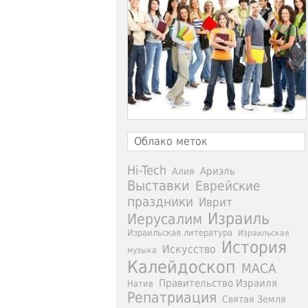
Облако меток
Hi-Tech
Ариэль
Алия
Выставки
Еврейские
праздники
Иврит
Израиль
Иерусалим
Израильская литература
Израильская
История
Искусство
музыка
Калейдоскоп
МАСА
Правительство Израиля
Натив
Репатриация
Святая Земля