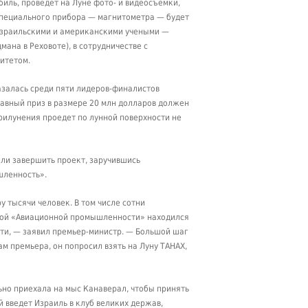
иль, проведет на Луне фото- и видеосъемки,
 специального прибора — магнитометра — будет
 израильскими и американскими учеными —
ана в Реховоте), в сотрудничестве с
итетом.
казалась среди пяти лидеров-финалистов
лавный приз в размере 20 млн долларов должен
рилунения проедет по лунной поверхности не
или завершить проект, заручившись
шленность».
 тысячи человек. В том числе сотни
тной «Авиационной промышленности» находился
сти, — заявил премьер-министр. — Большой шаг
м премьера, он попросил взять на Луну ТАНАХ,
ьно приехала на мыс Канаверал, чтобы принять
й введет Израиль в клуб великих держав,