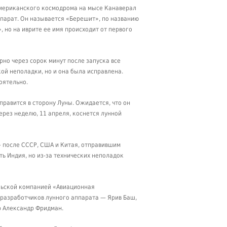
с американского космодрома на мысе Канаверал
ппарат. Он называется «Берешит», по названию
, но на иврите ее имя происходит от первого
рно через сорок минут после запуска все
ой неполадки, но и она была исправлена.
оятельно.
равится в сторону Луны. Ожидается, что он
ерез неделю, 11 апреля, коснется лунной
— после СССР, США и Китая, отправившим
ь Индия, но из-за технических неполадок
ильской компанией «Авиационная
разработчиков лунного аппарата — Ярив Баш,
р Александр Фридман.