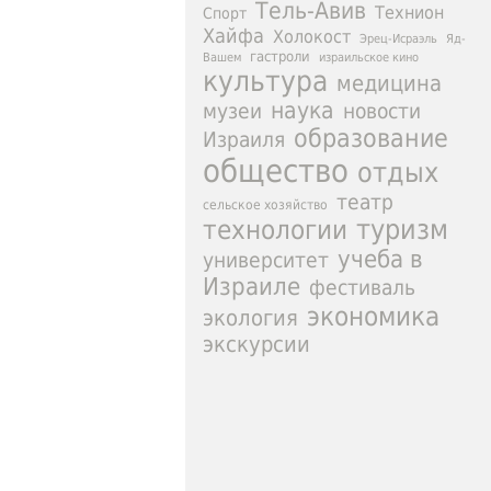
Тель-Авив
Технион
Спорт
Хайфа
Холокост
Эрец-Исраэль
Яд-
гастроли
израильское кино
Вашем
культура
медицина
наука
новости
музеи
образование
Израиля
общество
отдых
театр
сельское хозяйство
туризм
технологии
учеба в
университет
Израиле
фестиваль
экономика
экология
экскурсии