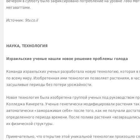
Вечером в субботу было зафиксировано потребление на уровне 7860 МВ
мегаваттами.
Источник: 9tv.co.il
НАУКА, ТЕХНОЛОГИЯ
Израильские ученые нашли новое решение проблемы голода
Команда израильских ученых разработала новую технологию, которая в
по всему миру. Изобретенная ими технология позволяет растениям, в ча
засушливые периоды без потери урожайности.
Новая технология была изобретена группой ученых под руководством 
Колледжа Кинерета. Ученые генетически модифицировали растения таки
автоматически «замораживая себя» после того, как не получали достато
определенного периода времени. После полива растения «возвращались
их физической структуры.
Примечательно, что открытие этой уникальной технологии произошло сл