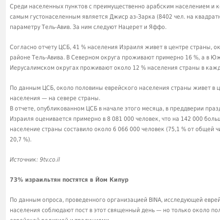
Среди населенных пунктов с преимущественно арабским населением и ко
самым густонаселенным является Джиср аз-Зарка (8402 чел. на квадра
параметру Тель-Авив. За ним следуют Нацерет и Яффо.
Согласно отчету ЦСБ, 41 % населения Израиля живет в центре страны, ок
районе Тель-Авива. В Северном округа проживают примерно 16 %, а в Ю
Иерусалимском округах проживают около 12 % населения страны в каждо
По данным ЦСБ, около половины еврейского населения страны живет в це
населения — на севере страны.
В отчете, опубликованном ЦСБ в начале этого месяца, в преддверии пра
Израиля оценивается примерно в 8 081 000 человек, что на 142 000 боль
население страны составило около 6 066 000 человек (75,1 % от общей ч
20,7 %).
Источник: 9tv.co.il
73% израильтян постятся в Йом Кипур
По данным опроса, проведенного организацией BINA, исследующей еврей
населения соблюдают пост в этот священный день — но только около по