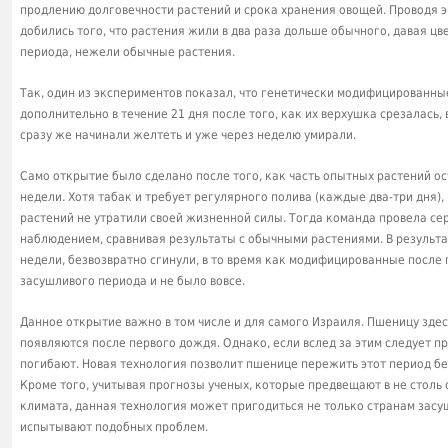
продлению долговечности растений и срока хранения овощей. Проводя э
добились того, что растения жили в два раза дольше обычного, давая цв
периода, нежели обычные растения.
Так, один из экспериментов показал, что генетически модифицированны
дополнительно в течение 21 дня после того, как их верхушка срезалась,
сразу же начинали желтеть и уже через неделю умирали.
Само открытие было сделано после того, как часть опытных растений ос
недели. Хотя табак и требует регулярного полива (каждые два-три дня)
растений не утратили своей жизненной силы. Тогда команда провела с
наблюдением, сравнивая результаты с обычными растениями. В результат
недели, безвозвратно сгинули, в то время как модифицированные после п
засушливого периода и не было вовсе.
Данное открытие важно в том числе и для самого Израиля. Пшеницу здес
появляются после первого дождя. Однако, если вслед за этим следует 
погибают. Новая технология позволит пшенице пережить этот период бе
Кроме того, учитывая прогнозы ученых, которые предвещают в не стол
климата, данная технология может пригодиться не только странам засуш
испытывают подобных проблем.