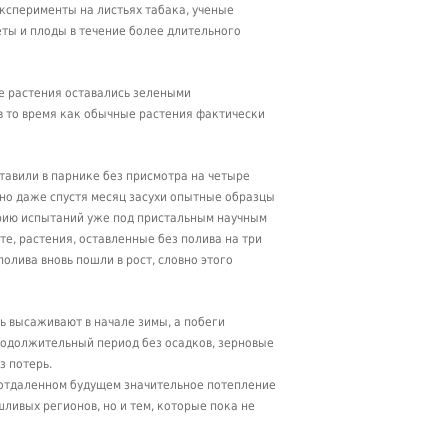
ксперименты на листьях табака, ученые
еты и плоды в течение более длительного
е растения оставались зелеными
 в то время как обычные растения фактически
тавили в парнике без присмотра на четыре
, но даже спустя месяц засухи опытные образцы
ерию испытаний уже под пристальным научным
е, растения, оставленные без полива на три
олива вновь пошли в рост, словно этого
ь высаживают в начале зимы, а побеги
продолжительный период без осадков, зерновые
з потерь.
ь отдаленном будущем значительное потепление
ливых регионов, но и тем, которые пока не