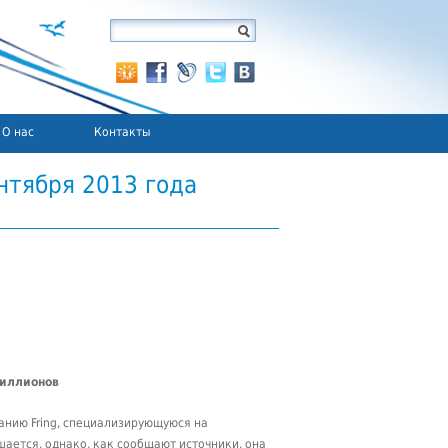
О нас
Контакты
тября 2013 года
миллионов
анию Fring, специализирующуюся на
ается, однако, как сообщают источники, она