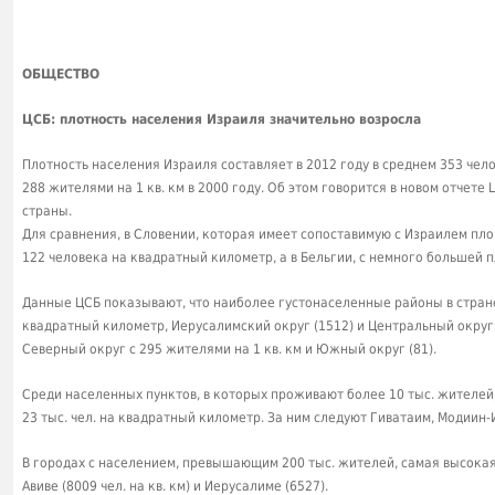
ОБЩЕСТВО
ЦСБ: плотность населения Израиля значительно возросла
Плотность населения Израиля составляет в 2012 году в среднем 353 чел
288 жителями на 1 кв. км в 2000 году. Об этом говорится в новом отчете
страны.
Для сравнения, в Словении, которая имеет сопоставимую с Израилем пл
122 человека на квадратный километр, а в Бельгии, с немного большей 
Данные ЦСБ показывают, что наиболее густонаселенные районы в стране
квадратный километр, Иерусалимский округ (1512) и Центральный округ 
Северный округ с 295 жителями на 1 кв. км и Южный округ (81).
Среди населенных пунктов, в которых проживают более 10 тыс. жителей
23 тыс. чел. на квадратный километр. За ним следуют Гиватаим, Модиин-
В городах с населением, превышающим 200 тыс. жителей, самая высокая
Авиве (8009 чел. на кв. км) и Иерусалиме (6527).