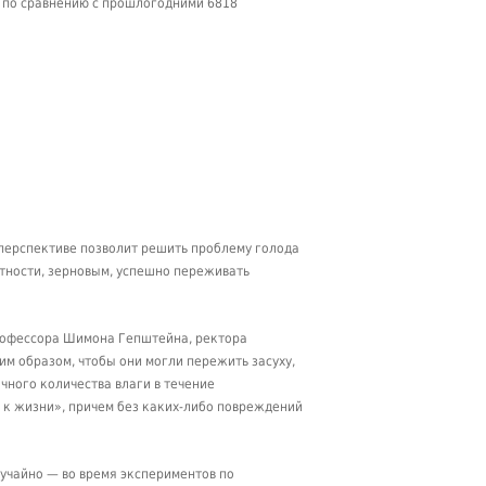
т по сравнению с прошлогодними 6818
 перспективе позволит решить проблему голода
стности, зерновым, успешно переживать
профессора Шимона Гепштейна, ректора
м образом, чтобы они могли пережить засуху,
чного количества влаги в течение
 к жизни», причем без каких-либо повреждений
учайно — во время экспериментов по