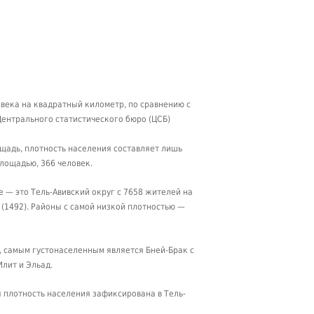
овека на квадратный километр, по сравнению с
 Центрального статистического бюро (ЦСБ)
ощадь, плотность населения составляет лишь
площадью, 366 человек.
 — это Тель-Авивский округ с 7658 жителей на
(1492). Районы с самой низкой плотностью —
, самым густонаселенным является Бней-Брак с
Илит и Эльад.
 плотность населения зафиксирована в Тель-