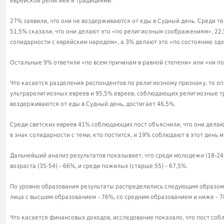
еврейской религией и традициями.
27% заявили, что они не воздерживаются от еды в Судный день. Среди тех
51,5% сказали, что они делают это «по религиозным соображениям», 22,
солидарности с еврейским народом», а 3% делают это «по состоянию здо
Остальные 9% ответили «по всем причинам в равной степени» или «ни по 
Что касается разделения респондентов по религиозному признаку, то оп
ультрарелигиозных евреев и 95,5% евреев, соблюдающих религиозные тра
воздерживаются от еды в Судный день, достигает 46,5%.
Среди светских евреев 41% соблюдающих пост объяснили, что они делаю
в знак солидарности с теми, кто постится, и 19% соблюдают в этот день м
Дальнейший анализ результатов показывает, что среди молодежи (18-24
возраста (35-54) – 66%, и среди пожилых (старше 55) – 67,5%.
По уровню образования результаты распределились следующим образом
лица с высшим образованием – 76%, со средним образованием и ниже – 7
Что касается финансовых доходов, исследование показало, что пост собл