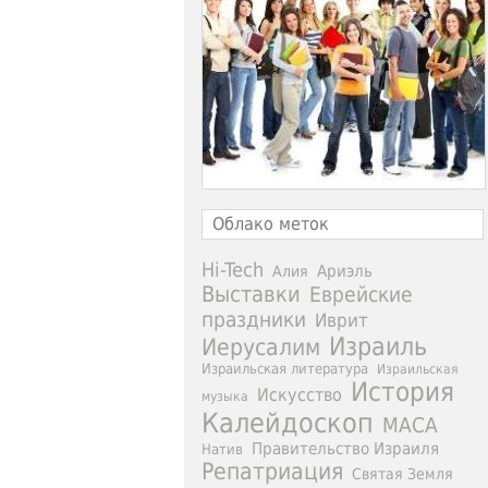
Облако меток
Hi-Tech
Ариэль
Алия
Выставки
Еврейские
праздники
Иврит
Израиль
Иерусалим
Израильская литература
Израильская
История
Искусство
музыка
Калейдоскоп
МАСА
Правительство Израиля
Натив
Репатриация
Святая Земля