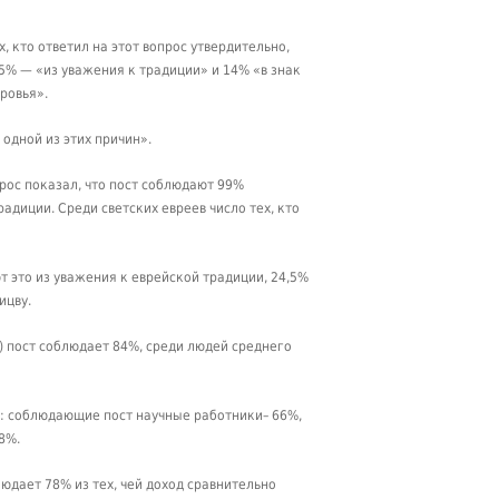
, кто ответил на этот вопрос утвердительно,
5% — «из уважения к традиции» и 14% «в знак
ровья».
одной из этих причин».
рос показал, что пост соблюдают 99%
диции. Среди светских евреев число тех, кто
т это из уважения к еврейской традиции, 24,5%
ицву.
) пост соблюдает 84%, среди людей среднего
: соблюдающие пост научные работники– 66%,
8%.
юдает 78% из тех, чей доход сравнительно