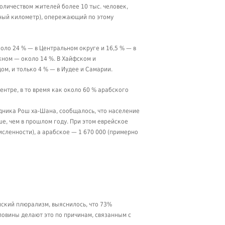
личеством жителей более 10 тыс. человек,
тный километр), опережающий по этому
оло 24 % — в Центральном округе и 16,5 % — в
жном — около 14 %. В Хайфском и
м, и только 4 % — в Иудее и Самарии.
нтре, в то время как около 60 % арабского
здника Рош ха-Шана, сообщалось, что население
ше, чем в прошлом году. При этом еврейское
исленности), а арабское — 1 670 000 (примерно
ский плюрализм, выяснилось, что 73%
ловины делают это по причинам, связанным с