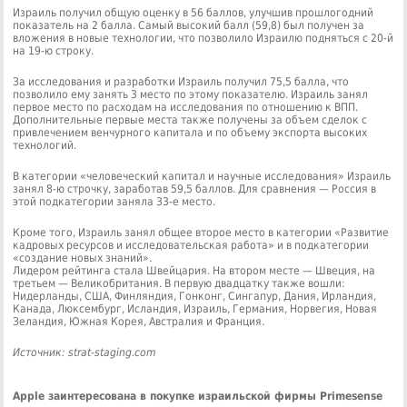
Израиль получил общую оценку в 56 баллов, улучшив прошлогодний
показатель на 2 балла. Самый высокий балл (59,8) был получен за
вложения в новые технологии, что позволило Израилю подняться с 20-й
на 19-ю строку.
За исследования и разработки Израиль получил 75,5 балла, что
позволило ему занять 3 место по этому показателю. Израиль занял
первое место по расходам на исследования по отношению к ВПП.
Дополнительные первые места также получены за объем сделок с
привлечением венчурного капитала и по объему экспорта высоких
технологий.
В категории «человеческий капитал и научные исследования» Израиль
занял 8-ю строчку, заработав 59,5 баллов. Для сравнения — Россия в
этой подкатегории заняла 33-е место.
Кроме того, Израиль занял общее второе место в категории «Развитие
кадровых ресурсов и исследовательская работа» и в подкатегории
«создание новых знаний».
Лидером рейтинга стала Швейцария. На втором месте — Швеция, на
третьем — Великобритания. В первую двадцатку также вошли:
Нидерланды, США, Финляндия, Гонконг, Сингапур, Дания, Ирландия,
Канада, Люксембург, Исландия, Израиль, Германия, Норвегия, Новая
Зеландия, Южная Корея, Австралия и Франция.
Источник: strat-staging.com
Apple заинтересована в покупке израильской фирмы Primesense