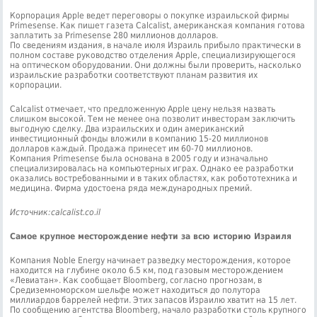
Корпорация Apple ведет переговоры о покупке израильской фирмы
Primesense. Как пишет газета Сalcalist, американская компания готова
заплатить за Primesense 280 миллионов долларов.
По сведениям издания, в начале июля Израиль прибыло практически в
полном составе руководство отделения Apple, специализирующегося
на оптическом оборудовании. Они должны были проверить, насколько
израильские разработки соответствуют планам развития их
корпорации.
Сalcalist отмечает, что предложенную Apple цену нельзя назвать
слишком высокой. Тем не менее она позволит инвесторам заключить
выгодную сделку. Два израильских и один американский
инвестиционный фонды вложили в компанию 15-20 миллионов
долларов каждый. Продажа принесет им 60-70 миллионов.
Компания Primesense была основана в 2005 году и изначально
специализировалась на компьютерных играх. Однако ее разработки
оказались востребованными и в таких областях, как робототехника и
медицина. Фирма удостоена ряда международных премий.
Источник:calcalist.co.il
Самое крупное месторождение нефти за всю историю Израиля
Компания Noble Energy начинает разведку месторождения, которое
находится на глубине около 6.5 км, под газовым месторождением
«Левиатан». Как сообщает Bloomberg, согласно прогнозам, в
Средиземноморском шельфе может находиться до полутора
миллиардов баррелей нефти. Этих запасов Израилю хватит на 15 лет.
По сообщению агентства Bloomberg, начало разработки столь крупного