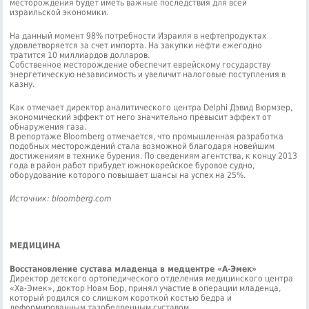
месторождения будет иметь важные последствия для всей
израильской экономики.
На данный момент 98% потребности Израиля в нефтепродуктах
удовлетворяется за счет импорта. На закупки нефти ежегодно
тратится 10 миллиардов долларов.
Собственное месторождение обеспечит еврейскому государству
энергетическую независимость и увеличит налоговые поступления в
казну.
Как отмечает директор аналитического центра Delphi Дэвид Вюрмзер,
экономический эффект от него значительно превысит эффект от
обнаружения газа.
В репортаже Bloomberg отмечается, что промышленная разработка
подобных месторождений стала возможной благодаря новейшим
достижениям в технике бурения. По сведениям агентства, к концу 2013
года в район работ прибудет южнокорейское буровое судно,
оборудование которого повышает шансы на успех на 25%.
Источник: bloomberg.com
МЕДИЦИНА
Восстановление сустава младенца в медцентре «А-Эмек»
Директор детского ортопедического отделения медицинского центра
«Ха-Эмек», доктор Ноам Бор, принял участие в операции младенца,
который родился со слишком короткой костью бедра и
деформированным тазобедренным суставом.