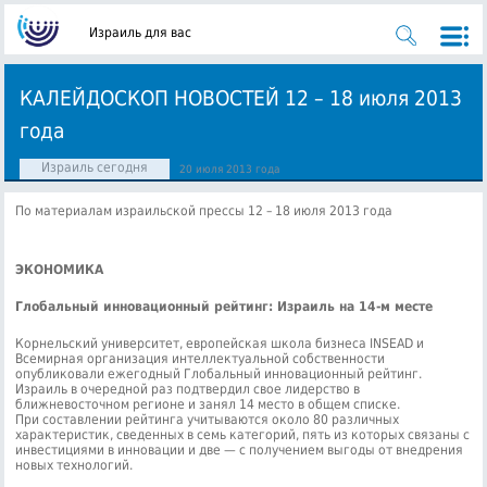
Израиль для вас
КАЛЕЙДОСКОП НОВОСТЕЙ 12 – 18 июля 2013
года
Израиль сегодня
20 июля 2013 года
По материалам израильской прессы 12 – 18 июля 2013 года
ЭКОНОМИКА
Глобальный инновационный рейтинг: Израиль на 14-м месте
Корнельский университет, европейская школа бизнеса INSEAD и
Всемирная организация интеллектуальной собственности
опубликовали ежегодный Глобальный инновационный рейтинг.
Израиль в очередной раз подтвердил свое лидерство в
ближневосточном регионе и занял 14 место в общем списке.
При составлении рейтинга учитываются около 80 различных
характеристик, сведенных в семь категорий, пять из которых связаны с
инвестициями в инновации и две — с получением выгоды от внедрения
новых технологий.