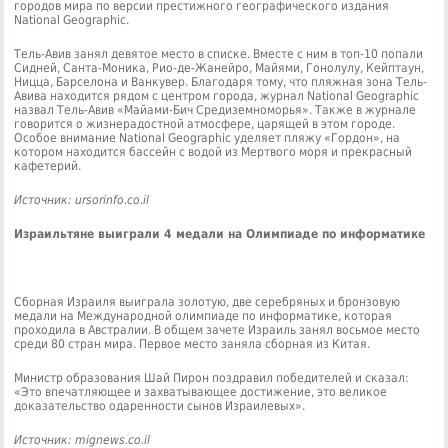
городов мира по версии престижного географического издания
National Geographic.
Тель-Авив занял девятое место в списке. Вместе с ним в топ-10 попали
Сидней, Санта-Моника, Рио-де-Жанейро, Майями, Гонолулу, Кейптаун,
Ницца, Барселона и Ванкувер. Благодаря тому, что пляжная зона Тель-
Авива находится рядом с центром города, журнал National Geographic
назвал Тель-Авив «Майами-Бич Средиземноморья». Также в журнале
говорится о жизнерадостной атмосфере, царящей в этом городе.
Особое внимание National Geographic уделяет пляжу «Гордон», на
котором находится бассейн с водой из Мертвого моря и прекрасный
кафетерий.
Источник: ursorinfo.co.il
Израильтяне выиграли 4 медали на Олимпиаде по информатике
Сборная Израиля выиграла золотую, две серебряных и бронзовую
медали на Международной олимпиаде по информатике, которая
проходила в Австралии. В общем зачете Израиль занял восьмое место
среди 80 стран мира. Первое место заняла сборная из Китая.
Министр образования Шай Пирон поздравил победителей и сказал:
«Это впечатляющее и захватывающее достижение, это великое
доказательство одаренности сынов Израилевых».
Источник: mignews.co.il