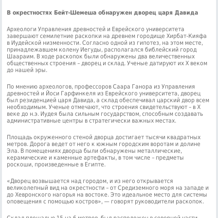
В окрестностях Бейт-Шемеша обнаружен дворец царя Давида
Археологи Управления древностей и Еврейского университета
завершают семилетние раскопки на древнем городище Хирбат-Кияфа
в Иудейской низменности. Согласно одной из гипотез, на этом месте,
принадлежавшем колену Иегуды, располагался библейский город
Шаараим. В ходе раскопок были обнаружены два величественных
общественных строения – дворец и склад. Ученые датируют их X веком
до нашей эры.
По мнению археологов, профессоров Саара Ганора из Управления
древностей и Йоси Гарфинкеля из Еврейского университета, дворец
был резиденцией царя Давида, а склад обеспечивал царский двор всем
необходимым. Ученые отмечают, что строения свидетельствуют – в X
веке до н.э. Иудея была сильным государством, способным создавать
административные центры в стратегически важных местах.
Площадь окруженного стеной дворца достигает тысячи квадратных
метров. Дорога ведет от него к южным городским воротам и долине
Эла. В помещениях дворца были обнаружены металлические,
керамические и каменные артефакты, в том числе – предметы
роскоши, произведенные в Египте.
«Дворец возвышается над городом, и из него открывается
великолепный вид на окрестности – от Средиземного моря на западе и
до Хевронского нагорья на востоке. Это идеальное место для системы
оповещения с помощью костров», — говорят руководители раскопок.