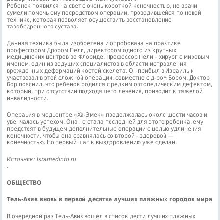
Ребенок появился на свет с очень короткой конечностью, но врачи
сумели помочь ему посредством операции, проводившейся по новой
технике, которая позволяет осуществить восстановление
тазобедренного сустава.
Данная техника была изобретена и опробована на практике
профессором Дрором Пели, директором одного из крупных
медицинских центров во Флориде. Профессор Пели – хирург с мировым
именем, один из ведущих специалистов в области исправления
врожденных деформаций костей скелета. Он прибыл в Израиль и
участвовал в этой сложной операции, совместно с д-ром Бором. Доктор
Бор пояснил, что ребенок родился с редким ортопедическим дефектом,
который, при отсутствии подходящего лечения, приводит к тяжелой
инвалидности.
Операция в медцентре «Ха-Эмек» продолжалась около шести часов и
увенчалась успехом. Она не стала последней для этого ребенка, ему
предстоят в будущем дополнительные операции с целью удлинения
конечности, чтобы она сравнялась со второй – здоровой —
конечностью. Но первый шаг к выздоровлению уже сделан.
Источник: Isramedinfo.ru
.
ОБЩЕСТВО
Тель-Авив вновь в первой десятке лучших пляжных городов мира
В очередной раз Тель-Авив вошел в список дести лучших пляжных