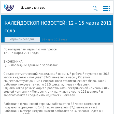
Израиль для вас
КАЛЕЙДОСКОП НОВОСТЕЙ: 12 – 15 марта 2011
года
Израиль сегодня
16 марта 2011 года
По материалам израильской прессы
12 – 15 марта 2011 года
ЭКОНОМИКА
ЦСБ: последние данные о зарплатах
Среднестатистический израильский наемный рабочий трудится по 36,3
часов в неделю и получает 8340 шекелей в месяц. Об этом
свидетельствуют данные Центрального статистического бюро. Такой
работник получает в час по 53,5 шекеля, пишет «Маарив».
Однако когда речь заходит о работниках Электрической компании или
водной компании «Мекорот», они получают в час по 125 шекелей и
зарабатывают в среднем по 20,9 тысяч шекелей.
Работники финансовой отрасли работают по 38 часов в неделю и
получают в среднем по 14,3 тысяч шекелей (87,3 шекеля в час).
Работники в сфере недвижимости работают по 37 часов в неделю и