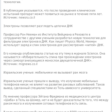
технологии.
В публикации указывается, что после проведения клинических
испытаний препарат может появиться на рынке в течение пяти лет.
Источник: newsru.co.il
Электроны позволяют разглядеть цепочки ДНК
Профессор Рон Нееман из Института Вейцмана в Реховоте в
сотрудничестве с другими учеными разработал новую технологию для
фильтрации электронов в ДНК. Как пишет Physics World, Нееман
использует заряд и спин электронов для рассмотрения «нитей» ДНК.
Его команда опубликовала статью на эту тему в журнале Science. Она
называется «Избирательность спина при прохождении электронов
через самоорганизующиеся монослои двухцепочечной ДНК».
Источник: mignews.co.il
Израильские ученые: мобильники не вызывают рак мозга
Израильские ученые пришли к выводу, что излучение мобильных
телефонов никак не влияет на развитие раковых заболеваний. Таков
вывод, сделанный специалистами из Тель-авивского университета.
По мнению профессора Эйтана Фридмана из медицинского центра
«Шиба» в Тель ха-Шомер, нет и не будет доказательств того, что между
раком мозга и излучением сотовых телефонов есть связь.