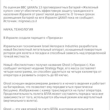
По оценкам ВВС ЦАХАЛа 13 противоракетных батарей «Железный
купол» смогут обеспечить эффективную защиту гражданского
населения Израиля от ракет малой дальности. О точных сроках
размещения батарей на юге Израиля ЦАХАЛ пока не сообщает.
Источник: mignews.co.il
НАУКА, ТЕХНОЛОГИЯ
В Израиле создали парящего «Призрака»
Израильская госкомпания Israel Aerospace Industries разработала
новый беспилотный летательный аппарат, оснащенный поворотным
ротором для взлета и посадки и способный зависать над определенной
точкой местности.
Новый «беспилотник» получил название Ghost («Призрак»). Как
сообщает интернет-издание Strategy Page, его масса составляет
четыре килограмма, он способен удаляться на четыре километра от
оператора и развивать скорость до 60 км/час.
Ghost оснащен видеокамерами дневного и ночного видения и работает
на батарейках, что позволяет ему передвигаться практически
бесшумно. Изображение с камер транслируется на пульт оператора.
Продолжительность полета БПЛА может составлять порядка часа вне
зависимости от того, используется обычный режим или вертолетный
(вертикального взлета).
Ghost — это уже второй по счету БПЛА, в котором используется