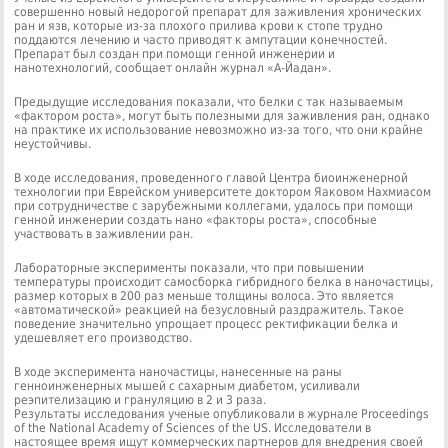
совершенно новый недорогой препарат для заживления хронических
ран и язв, которые из-за плохого прилива крови к стопе трудно
поддаются лечению и часто приводят к ампутации конечностей.
Препарат был создан при помощи генной инженерии и
нанотехнологий, сообщает онлайн журнал «А-Йадан».
Предыдущие исследования показали, что белки с так называемым
«фактором роста», могут быть полезными для заживления ран, однако
на практике их использование невозможно из-за того, что они крайне
неустойчивы.
В ходе исследования, проведенного главой Центра биоинженерной
технологии при Еврейском университете доктором Яаковом Нахмиасом
при сотрудничестве с зарубежными коллегами, удалось при помощи
генной инженерии создать нано «факторы роста», способные
участвовать в заживлении ран.
Лабораторные эксперименты показали, что при повышении
температуры происходит самосборка гибридного белка в наночастицы,
размер которых в 200 раз меньше толщины волоса. Это является
«автоматической» реакцией на безусловный раздражитель. Такое
поведение значительно упрощает процесс ректификации белка и
удешевляет его производство.
В ходе эксперимента наночастицы, нанесенные на раны
генноинженерных мышей с сахарным диабетом, усиливали
реэпителизацию и грануляцию в 2 и 3 раза.
Результаты исследования ученые опубликовали в журнале Proceedings
of the National Academy of Sciences of the US. Исследователи в
настоящее время ищут коммерческих партнеров для внедрения своей