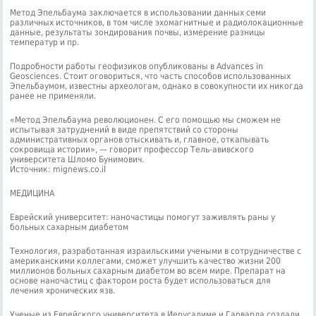
Метод Эпельбаума заключается в использовании данных семи
различных источников, в том числе эхомагнитные и радиолокационные
данные, результаты зондирования почвы, измерение разницы
температур и пр.
Подробности работы геофизиков опубликованы в Advances in
Geosciences. Стоит оговориться, что часть способов использованных
Эпельбаумом, известны археологам, однако в совокупности их никогда
ранее не применяли.
«Метод Эпельбаума революционен. С его помощью мы сможем не
испытывая затруднений в виде препятствий со стороны
административных органов отыскивать и, главное, откапывать
сокровища истории», — говорит профессор Тель-авивского
университета Шломо Бунимович.
Источник: mignews.co.il
МЕДИЦИНА
Еврейский университет: наночастицы помогут заживлять раны у
больных сахарным диабетом
Технология, разработанная израильскими учеными в сотрудничестве с
американскими коллегами, сможет улучшить качество жизни 200
миллионов больных сахарным диабетом во всем мире. Препарат на
основе наночастиц с фактором роста будет использоваться для
лечения хронических язв.
Ученые из Еврейского университета в Иерусалиме и Гарварда создали