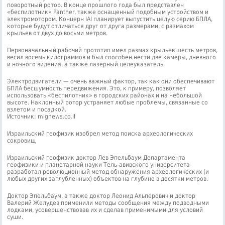
поворотный ротор. В конце прошлого года был представлен
«беспилотник» Panther, также оснащенный подобным устройством и
электромотором. Концерн IAI планирует выпустить целую серию БПЛА,
которые будут отличаться друг от друга размерами, с размахом
крыльев от двух до восьми метров.
Первоначальный рабочий прототип имел размах крыльев шесть метров,
весил восемь килограммов и был способен нести две камеры, дневного
и ночного видения, а также лазерный целеуказатель.
Электродвигатели — очень важный фактор, так как они обеспечивают
БПЛА бесшумность передвижения. Это, к примеру, позволяет
использовать «беспилотник» в городских районах и на небольшой
высоте. Наклонный ротор устраняет любые проблемы, связанные со
взлетом и посадкой.
Источник: mignews.co.il
Израильский геофизик изобрел метод поиска археологических
сокровищ
Израильский геофизик доктор Лев Эпельбаум Департамента
геофизики и планетарной науки Тель-авивского университета
разработал революционный метод обнаружения археологических (и
любых других заглубленных) объектов на глубине в десятки метров.
Доктор Эпельбаум, а также доктор Леонид Альперович и доктор
Валерий Желудев применили методы сообщения между подводными
лодками, усовершенствовав их и сделав применимыми для условий
суши.