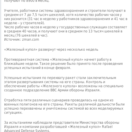
получают по 8900 в месяц.
Учителя, работники системы здравоохранения и строители получают в
среднем от 7 до 7,5 тысяч шекелей, хотя количество рабочих часов у
них разнится (31 час в неделю у работников здравоохранения и 41 час в
неделю – у строителей).
Число рабочих часов в неделю у государственных служащих составляет
в среднем 40 часов, и получают они в среднем по 13 тысяч шекелей в
месяц (76 шекелей в час).
Источник: zman.com
«Железный купол» развернут через несколько недель
Противоракетная система «Железный купол» начнет работу в
ближайшие недели. Такое решение было принято после проведения
успешных испытаний в конце февраля.
Успешные испытания по перехвату ракет стали заключительным
этапом развертывания системы на юге страны. Контроль и
обеспечение работы «Железного купола» возложены на специально
созданное подразделение ВВС Армии обороны Израиля.
Отработка пяти различных сценариев проводилась на одном из
военных полигонов на юге страны. Ракеты различной дальности были
успешно перехвачены и уничтожены системой во всех моделируемых
ситуациях.
За испытаниями наблюдали представители Министерства обороны
Израиля и компании разработавшей «Железный купол» Rafael
Advanced Defense Systems.