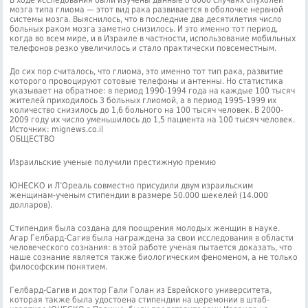
В ходе исследования были изучены данные о 6000 случаях опухолей
мозга типа глиома — этот вид рака развивается в оболочке нервной
системы мозга. Выяснилось, что в последние два десятилетия число
больных раком мозга заметно снизилось. И это именно тот период,
когда во всем мире, и в Израиле в частности, использование мобильных
телефонов резко увеличилось и стало практически повсеместным.
До сих пор считалось, что глиома, это именно тот тип рака, развитие
которого провоцируют сотовые телефоны и антенны. Но статистика
указывает на обратное: в период 1990-1994 года на каждые 100 тысяч
жителей приходилось 3 больных глиомой, а в период 1995-1999 их
количество снизилось до 1,6 больного на 100 тысяч человек. В 2000-
2009 году их число уменьшилось до 1,5 пациента на 100 тысяч человек.
Источник: mignews.co.il
ОБЩЕСТВО
Израильские ученые получили престижную премию
ЮНЕСКО и Л’Ореаль совместно присудили двум израильским
женщинам-ученым стипендии в размере 50.000 шекелей (14.000
долларов).
Стипендия была создана для поощрения молодых женщин в науке.
Агар Гелбард-Сагив была награждена за свои исследования в области
человеческого сознания: в этой работе ученая пытается доказать, что
наше сознание является также биологическим феноменом, а не только
философским понятием.
Гелбард-Сагив и доктор Гали Голан из Еврейского университета,
которая также была удостоена стипендии на церемонии в штаб-