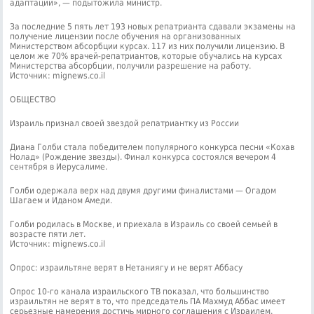
адаптации», — подытожила министр.
За последние 5 пять лет 193 новых репатрианта сдавали экзамены на
получение лицензии после обучения на организованных
Министерством абсорбции курсах. 117 из них получили лицензию. В
целом же 70% врачей-репатриантов, которые обучались на курсах
Министерства абсорбции, получили разрешение на работу.
Источник: mignews.co.il
ОБЩЕСТВО
Израиль признал своей звездой репатриантку из России
Диана Голби стала победителем популярного конкурса песни «Кохав
Нолад» (Рождение звезды). Финал конкурса состоялся вечером 4
сентября в Иерусалиме.
Голби одержала верх над двумя другими финалистами — Огадом
Шагаем и Иданом Амеди.
Голби родилась в Москве, и приехала в Израиль со своей семьей в
возрасте пяти лет.
Источник: mignews.co.il
Опрос: израильтяне верят в Нетаниягу и не верят Аббасу
Опрос 10-го канала израильского ТВ показал, что большинство
израильтян не верят в то, что председатель ПА Махмуд Аббас имеет
серьезные намерения достичь мирного соглашения с Израилем.