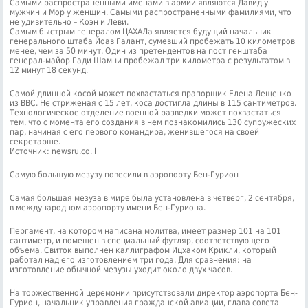
Самыми распространенными именами в армии являются Давид у
мужчин и Мор у женщин. Самыми распространенными фамилиями, что
не удивительно – Коэн и Леви.
Самым быстрым генералом ЦАХАЛа является будущий начальник
генерального штаба Йоав Галант, сумевший пробежать 10 километров
менее, чем за 50 минут. Один из претендентов на пост генштаба
генерал-майор Гади Шамни пробежал три километра с результатом в
12 минут 18 секунд.
Самой длинной косой может похвастаться прапорщик Елена Лещенко
из ВВС. Не стриженая с 15 лет, коса достигла длины в 115 сантиметров.
Технологическое отделение военной разведки может похвастаться
тем, что с момента его создания в нем познакомились 130 супружеских
пар, начиная с его первого командира, женившегося на своей
секретарше.
Источник: newsru.co.il
Самую большую мезузу повесили в аэропорту Бен-Гурион
Самая большая мезуза в мире была установлена в четверг, 2 сентября,
в международном аэропорту имени Бен-Гуриона.
Пергамент, на котором написана молитва, имеет размер 101 на 101
сантиметр, и помещен в специальный футляр, соответствующего
объема. Свиток выполнен каллиграфом Ицхаком Крикли, который
работал над его изготовлением три года. Для cравнения: на
изготовление обычной мезузы уходит около двух часов.
На торжественной церемонии присутствовали директор аэропорта Бен-
Гурион, начальник управления гражданской авиации, глава совета