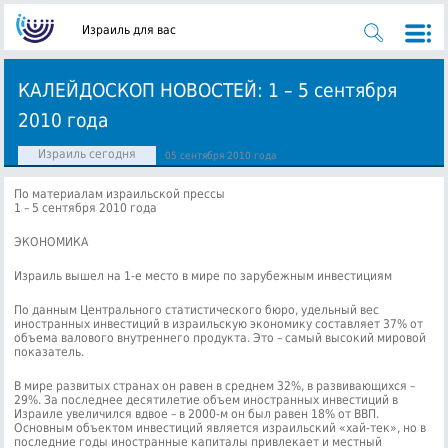
Израиль для вас
КАЛЕЙДОСКОП НОВОСТЕЙ: 1 – 5 сентября
2010 года
Израиль сегодня
05 сентября 2010 года
По материалам израильской прессы
1 – 5 сентября 2010 года
ЭКОНОМИКА
Израиль вышел на 1-е место в мире по зарубежным инвестициям
По данным Центрального статистического бюро, удельный вес
иностранных инвестиций в израильскую экономику составляет 37% от
объема валового внутреннего продукта. Это – самый высокий мировой
показатель.
В мире развитых странах он равен в среднем 32%, в развивающихся –
29%. За последнее десятилетие объем иностранных инвестиций в
Израиле увеличился вдвое – в 2000-м он был равен 18% от ВВП.
Основным объектом инвестиций является израильский «хай-тек», но в
последние годы иностранные капиталы привлекает и местный