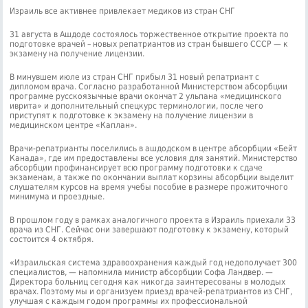
Израиль все активнее привлекает медиков из стран СНГ
31 августа в Ашдоде состоялось торжественное открытие проекта по
подготовке врачей – новых репатриантов из стран бывшего СССР — к
экзамену на получение лицензии.
В минувшем июле из стран СНГ прибыл 31 новый репатриант с
дипломом врача. Согласно разработанной Министерством абсорбции
программе русскоязычные врачи окончат 2 ульпана «медицинского
иврита» и дополнительный спецкурс терминологии, после чего
приступят к подготовке к экзамену на получение лицензии в
медицинском центре «Каплан».
Врачи-репатрианты поселились в ашдодском в центре абсорбции «Бейт
Канада», где им предоставлены все условия для занятий. Министерство
абсорбции профинансирует всю программу подготовки к сдаче
экзаменам, а также по окончании выплат корзины абсорбции выделит
слушателям курсов на время учебы пособие в размере прожиточного
минимума и проездные.
В прошлом году в рамках аналогичного проекта в Израиль приехали 33
врача из СНГ. Сейчас они завершают подготовку к экзамену, который
состоится 4 октября.
«Израильская система здравоохранения каждый год недополучает 300
специалистов, — напомнила министр абсорбции Софа Ландвер. —
Директора больниц сегодня как никогда заинтересованы в молодых
врачах. Поэтому мы и организуем приезд врачей-репатриантов из СНГ,
улучшая с каждым годом программы их профессиональной