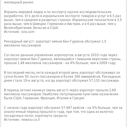
жилищный рынок.
Израиль мировой лидер и по экспорту научно-исследовательских
разработок. Его доля в израильском экспорте товаров и услуг в 6.5 раз
выше, чем в среднем в развитых странах. Израильские показатели в 3.5
раза выше, чем в Швеции, Германии и Австрии, и в 6 раз выше, чем у
Великобритании, Бельгии и США.
Источник: isra.com
Рекордный август: аэропорт имени Бен-Гуриона обслужил 1,5
миллиона пассажиров
Согласно данным управления аэропортов, в августе 2010 года через
аэропорт имени Бен-Гуриона, являющийся главными воротами страны,
прошли 1,48 миллиона пассажиров – на 4% больше, чем в 2009 году.
В последний месяц лета каждый второй день аэропорт обслуживал за
сутки более 50 тысяч пассажиров и более 300 авиарейсов. Рекордным
днем стало 19-е августа, когда аэропорт обслужил 57.132 пассажира.
В период летних каникул (июль-август) через аэропорт прошли 2,69
миллиона пассажиров. Наиболее популярными пунктами назначения
были США, Германия, Франция, Италия и Греция.
С начала года аэропорт обслужил 57.497 рейсов – на 5% больше, чем за
аналогичный период прошлого года, при том, что одна из взлетно-
посадочных полос аэропорта закрыта.
Источник: newsru.co.il