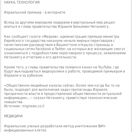
НАУКА, ТЕХНОЛОГИЯ
Израильский премьер – в интернете
Вслед за другими мировыми лидерами в виртуальный мир решил
влиться и глава правительства Израиля Биньямин Нетаниягу.
Как сообщает газета «Маарив», администрация премьер-министра
Еврейского государства накануне начала мирных переговоров с
палестинским руководством в Вашингтоне открыла страницы в
социальных сетях Facebook и Twitter, на которых все желающие смогут
ознакомиться с подробностями переговорного процесса, заявлениями
Нетаниягу и отчетами о его деятельности.
Кроме того, у главы правительства появился канал на YouTube, где
будут выкладываться видеоролики о работе, проводимой премьером в
Израиле и за рубежом.
«Общественно-медийные каналы сейчас, более чем когда бы то ни
было, подходят для выполнения задач пропаганды Израиля,
прозрачности власти и предоставления общественности актуальной
информации», — сказал Нетаниягу, приветствуя технологические
новшества.
Источник: mignews.co.il
МЕДИЦИНА
Израильские ученые разработали метод уничтожения ВИЧ-
инфицированных клеток