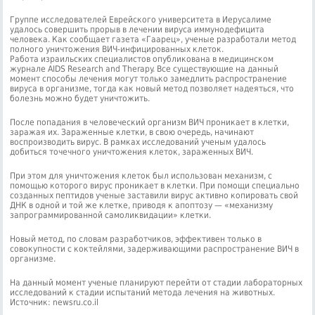
Группе исследователей Еврейского университета в Иерусалиме
удалось совершить прорыв в лечении вируса иммунодефицита
человека. Как сообщает газета «Гаарец», ученые разработали метод
полного уничтожения ВИЧ-инфицированных клеток.
Работа израильских специалистов опубликована в медицинском
журнале AIDS Research and Therapy. Все существующие на данный
момент способы лечения могут только замедлить распространение
вируса в организме, тогда как новый метод позволяет надеяться, что
болезнь можно будет уничтожить.
После попадания в человеческий организм ВИЧ проникает в клетки,
заражая их. Зараженные клетки, в свою очередь, начинают
воспроизводить вирус. В рамках исследований ученым удалось
добиться точечного уничтожения клеток, зараженных ВИЧ.
При этом для уничтожения клеток был использован механизм, с
помощью которого вирус проникает в клетки. При помощи специально
созданных пептидов ученые заставили вирус активно копировать свой
ДНК в одной и той же клетке, приводя к апоптозу — «механизму
запрограммированной самоликвидации» клетки.
Новый метод, по словам разработчиков, эффективен только в
совокупности с коктейлями, задерживающими распространение ВИЧ в
организме.
На данный момент ученые планируют перейти от стадии лабораторных
исследований к стадии испытаний метода лечения на животных.
Источник: newsru.co.il