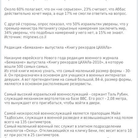
Около 60% полагают, что он «не серьезен», 23% считают, что Аббас
действительно хочет мира, а еще 17% не смогли ответить на вопрос.
С другой стороны, опрос показал, что 50% израильтян уверены, что у
премьер-министра Нетаниягу серьезные намерения заключить мир,
34% уверены, что подобных намерений у него нет, а 15% не знают.
Источник: mignews.co.il
Редакция «Бемахане» выпустила «Книгу рекордов ЦАХАЛа»
Накануне еврейского Нового года редакция военного журнала
«Бемахане» выпустила «Книгу рекордов ЦАХАЛа-2010», в которую
вошли 500 самых-самых.
Из этой книги можно узнать, что самый маленький размер формы – 30-
й. Он предназначен в основном для учащихся в военных интернатах
девушек. А вот претендентами на самый большой, 84-й, размер формы,
являются в основном располневшие резервисты.
Самый высокий израильский военнослужащий – сержант Таль Рубин,
служащий механиком вертолетов на базе ВВС. Его рост – 2,08 метра,
что вынуждает его пригибаться, чтобы войти в двери.
Самой низкорослой военнослужащей является прапорщик Майя
Тадбосьян, служащая в военной разведке и возвышающаяся над полом
всего на 135 сантиметров.
Самый маленький военный пес служит в элитном подразделении
кинологов «Окец». Откликающийся на кличку Бени, пес весит всего 10
кг при росте в 25 сантиметров.