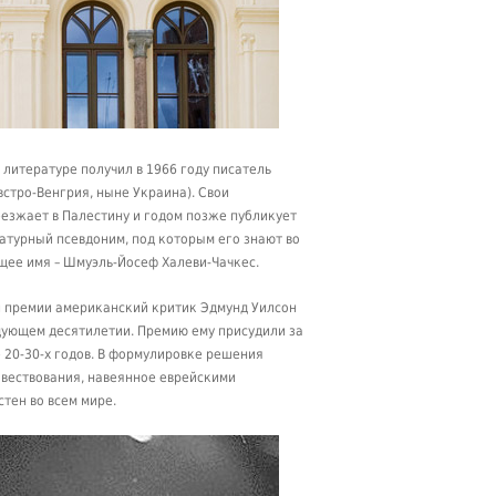
 литературе получил в 1966 году писатель
встро-Венгрия, ныне Украина). Свои
реезжает в Палестину и годом позже публикует
ратурный псевдоним, под которым его знают во
ящее имя – Шмуэль-Йосеф Халеви-Чачкес.
й премии американский критик Эдмунд Уилсон
едующем десятилетии. Премию ему присудили за
 20-30-х годов. В формулировке решения
овествования, навеянное еврейскими
тен во всем мире.