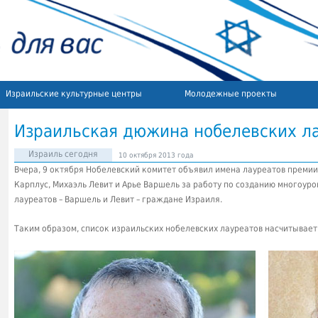
Израильские культурные центры
Молодежные проекты
Израильская дюжина нобелевских л
Израиль сегодня
10 октября 2013 года
Вчера, 9 октября Нобелевский комитет объявил имена лауреатов премии 
Карплус, Михаэль Левит и Арье Варшель за работу по созданию многоур
лауреатов – Варшель и Левит – граждане Израиля.
Таким образом, список израильских нобелевских лауреатов насчитывает