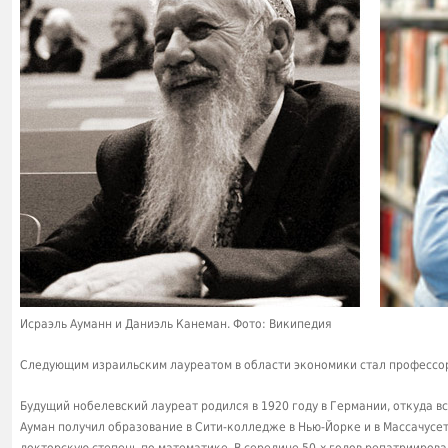
Исраэль Ауманн и Даниэль Канеман. Фото: Википедия
Следующим израильским лауреатом в области экономики стал профессор
Будущий нобелевский лауреат родился в 1920 году в Германии, откуда в
Ауман получил образование в Сити-колледже в Нью-Йорке и в Массачусе