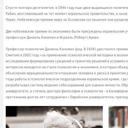
Спустя полтора десятилетия, в 1994 году еще двое выдающихся политич
Рабин, возглавлявший на тот момент израильское правительство, и ны
Перес. Нобелевскую премию мира за Ословские соглашения они раздел
Две нобелевские премии по экономике были присуждены израильским уче
профессора Даниэль Канеман и Исраэль (Роберт) Ауман.
Профессор психологии Даниэль Канеман (род. В 1934) удостоился премии
Смитом) в 2002 году «за применение психологической методики в эконом
исследовании формирования суждений и принятия решений в условиях 
интересов находится на стыке психологии и экономики, в которых объе
объяснения иррациональности отношения человека к риску в принятии р
годы работы в психологическом подразделении израильской армии, где 
разрабатывал систему ведения собеседований для оценки личности. Об
университете, а степень доктора философии и психологии – в Калифорни
протяжении долгих лет сотрудничал с Еврейским университетом, препод