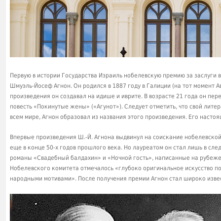
Первую в истории Государства Израиль нобелевскую премию за заслуги в
Шмуэль-Йосеф Агнон. Он родился в 1887 году в Галиции (на тот момент А
произведения он создавал на идише и иврите. В возрасте 21 года он пе
повесть «Покинутые жены» («Агунот»). Следует отметить, что свой лите
всем мире, Агнон образовал из названия этого произведения. Его насто
Впервые произведения Ш.-Й. Агнона выдвинул на соискание нобелевско
еще в конце 50-х годов прошлого века. Но лауреатом он стал лишь в сл
романы «Свадебный балдахин» и «Ночной гость», написанные на рубеже
Нобелевского комитета отмечалось «глубоко оригинальное искусство п
народными мотивами». После получения премии Агнон стал широко извес