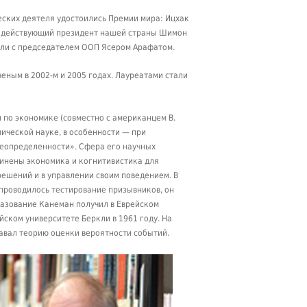
еских деятеля удостоились Премии мира: Ицхак
не действующий президент нашей страны Шимон
или с председателем ООП Ясером Арафатом.
ным в 2002-м и 2005 годах. Лауреатами стали
 по экономике (совместно с американцем В.
ической науке, в особенности — при
неопределенности». Сфера его научных
динены экономика и когнитивистика для
ешений и в управлении своим поведением. В
проводилось тестирование призывников, он
разование Канеман получил в Еврейском
йском университете Беркли в 1961 году. На
авал теорию оценки вероятности событий.