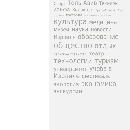
Тель-Авив
Технион
Спорт
Хайфа
Холокост
Эрец-Исраэль
Яд-
гастроли
израильское кино
Вашем
культура
медицина
наука
новости
музеи
образование
Израиля
общество
отдых
театр
сельское хозяйство
туризм
технологии
учеба в
университет
Израиле
фестиваль
экономика
экология
экскурсии