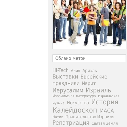
Облако меток
Hi-Tech
Ариэль
Алия
Выставки
Еврейские
праздники
Иврит
Израиль
Иерусалим
Израильская литература
Израильская
История
Искусство
музыка
Калейдоскоп
МАСА
Правительство Израиля
Натив
Репатриация
Святая Земля