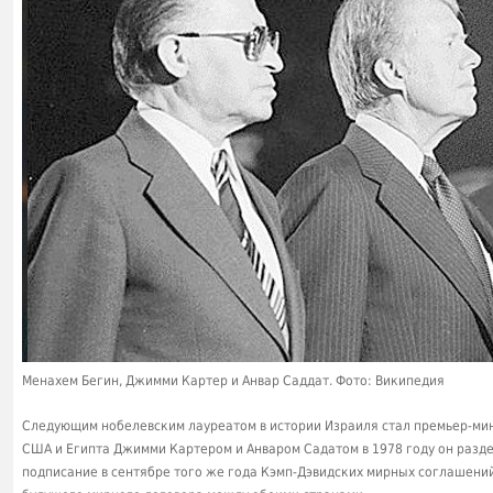
Менахем Бегин, Джимми Картер и Анвар Саддат. Фото: Википедия
Следующим нобелевским лауреатом в истории Израиля стал премьер-мин
США и Египта Джимми Картером и Анваром Садатом в 1978 году он разд
подписание в сентябре того же года Кэмп-Дэвидских мирных соглашений