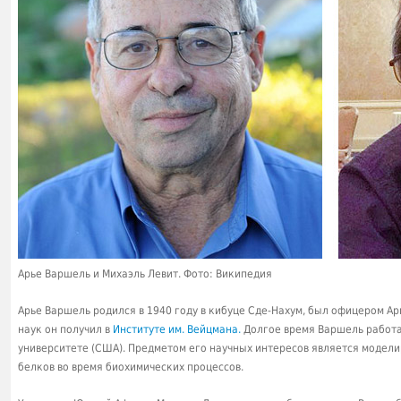
Арье Варшель и Михаэль Левит. Фото: Википедия
Арье Варшель родился в 1940 году в кибуце Сде-Нахум, был офицером А
наук он получил в
Институте им. Вейцмана.
Долгое время Варшель работ
университете (США). Предметом его научных интересов является модел
белков во время биохимических процессов.