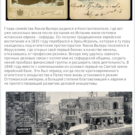
Глава семейства Яаков Валеро родился в Константинополе, где вот
уже несколько веков после изгнания из Испании жили потомки
испанских евреев – сефарды. Он получил традиционное еврейское
воспитание и в 1835 году перебрался в Эрец-Исраэль, которая в ту пору
находилась под египетским протекторатом. Яаков Валеро поселился в
Иерусалиме, где открыл свой первый бизнес в качестве менялы,
отказавшись от профессии резника. Вскоре ему удалось завязать
прочные деловые связи с коллегами из сефардской общины, создать
некий прообраз финансовой группы и расширить свою деятельность. В
1848 году вместе с компаньонами он основал первый на Святой земле
еврейский банк. Это был период, когда после кратковременного
египетского владычества в Палестине вновь установился режим
Оттоманской империи, в большей степени благоволившей к евреям и
не препятствовавщий развитию деловой инициативы.