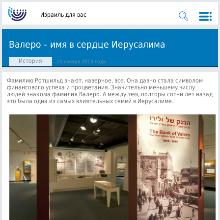
Израиль для вас
Валеро – имя в сердце Иерусалима
История
23 января 2013 года
Фамилию Ротшильд знают, наверное, все. Она давно стала символом
финансового успеха и процветания. Значительно меньшему числу
людей знакома фамилия Валеро. А между тем, полторы сотни лет назад
это была одна из самых влиятельных семей в Иерусалиме.