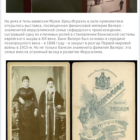
На днях в тель-авивском Музее Эрец-Исраэль в зале нумизматики
открылась выставка, посвященная финансовой империи Валеро –
знаменитой иерусалимской семье сефардского происхождения,
сыгравшей одну из ключевых ролей в становлении банковской системы
еврейского ишува в XIX веке. Банк Валеро был основан в середине
позапрошлого века – в 1848 году – и закрыт в разгар Первой мировой
войны в 1915-м. Но не только банком знаменита фамилия Валеро: эта
семья внесла огромный вклад в развитие Иерусалима.