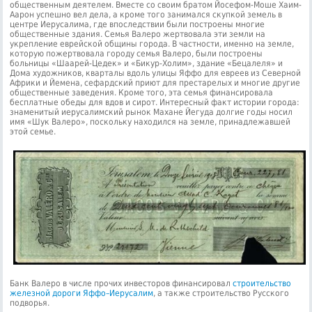
общественным деятелем. Вместе со своим братом Йосефом-Моше Хаим-
Аарон успешно вел дела, а кроме того занимался скупкой земель в
центре Иерусалима, где впоследствии были построены многие
общественные здания. Семья Валеро жертвовала эти земли на
укрепление еврейской общины города. В частности, именно на земле,
которую пожертвовала городу семья Валеро, были построены
больницы «Шаарей-Цедек» и «Бикур-Холим», здание «Бецалеля» и
Дома художников, кварталы вдоль улицы Яффо для евреев из Северной
Африки и Йемена, сефардский приют для престарелых и многие другие
общественные заведения. Кроме того, эта семья финансировала
бесплатные обеды для вдов и сирот. Интересный факт истории города:
знаменитый иерусалимский рынок Махане Йегуда долгие годы носил
имя «Шук Валеро», поскольку находился на земле, принадлежавшей
этой семье.
Банк Валеро в числе прочих инвесторов финансировал
строительство
железной дороги Яффо–Иерусалим
, а также строительство Русского
подворья.