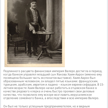
Подлинного расцвета финансовая империя Валеро достигла в период,
когда банком управлял младший сын Яакова Хаим-Аарон (именно ему
посвящена большая часть экспонатов выставки). Хаим-Аарон был
образованным человеком, он владел пятью языками: французским,
турецким, арабским, ивритом и ладино – языком евреев-сефардов. В 15-
летнем возрасте Хаим Валеро начал работать в отцовском банке в
качестве рядового клерка и очень быстро проявил свои деловые
качества, что позволило ему вскоре возглавить иерусалимское
отделение семейного банка, а впоследствии и всю империю Валеро.
Он был не только успешным предпринимателем, но и видным