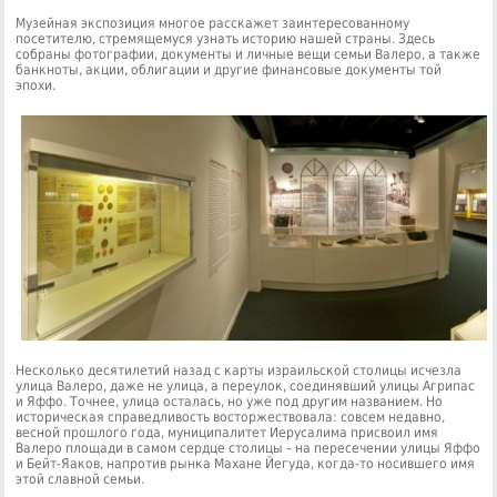
Музейная экспозиция многое расскажет заинтересованному
посетителю, стремящемуся узнать историю нашей страны. Здесь
собраны фотографии, документы и личные вещи семьи Валеро, а также
банкноты, акции, облигации и другие финансовые документы той
эпохи.
Несколько десятилетий назад с карты израильской столицы исчезла
улица Валеро, даже не улица, а переулок, соединявший улицы Агрипас
и Яффо. Точнее, улица осталась, но уже под другим названием. Но
историческая справедливость восторжествовала: совсем недавно,
весной прошлого года, муниципалитет Иерусалима присвоил имя
Валеро площади в самом сердце столицы – на пересечении улицы Яффо
и Бейт-Яаков, напротив рынка Махане Йегуда, когда-то носившего имя
этой славной семьи.