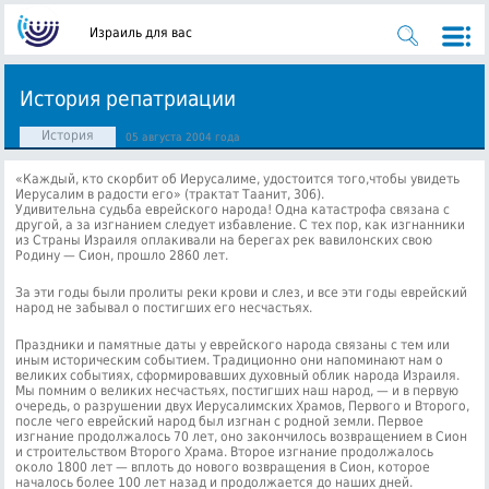
Израиль для вас
История репатриации
История
05 августа 2004 года
«Каждый, кто скорбит об Иерусалиме, удостоится того,чтобы увидеть
Иеру­салим в радости его» (трактат Таанит, 306).
Удивительна судьба еврейского народа! Одна катастрофа связана с
другой, а за изгнанием следует избавление. С тех пор, как изгнанники
из Страны Израиля оплакивали на берегах рек вави­лонских свою
Родину — Сион, прошло 2860 лет.
За эти годы были пролиты реки кро­ви и слез, и все эти годы еврейский
народ не забывал о постигших его несчастьях.
Праздники и памятные даты у еврейского народа связаны с тем или
иным историческим событием. Традиционно они напоминают нам о
великих событиях, сформировавших духовный облик народа Израиля.
Мы помним о великих несчастьях, постигших наш народ, — и в первую
очередь, о разрушении двух Иеруса­лимских Храмов, Первого и Второго,
после чего еврейский народ был изгнан с род­ной земли. Первое
изгнание продолжалось 70 лет, оно закончилось возвращением в Сион
и строительством Второго Храма. Второе изгнание продолжалось
около 1800 лет — вплоть до нового возвращения в Сион, которое
началось более 100 лет назад и продолжается до наших дней.