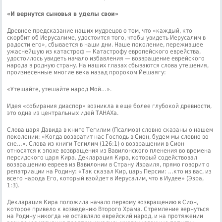
«И вернутся сыновья в уделы свои»
Древнее предсказание наших мудрецов о том, что «каждый, кто
скорбит об Иеру­салиме, удостоится того, чтобы увидеть Иерусалим в
радости его», сбывается в на­ши дни. Наше поколение, пережившее
ужаснейшую из катастроф — Катастрофу европейского еврейства,
удостоилось уви­деть начало избавления — возвращение еврейского
народа в родную страну. На на­ших глазах сбываются слова утешения,
произнесенные многие века назад пророком Йешаягу:
«Утешайте, утешайте народ Мой…».
Идея «собирания диаспор» возникла в еще более глубокой древности,
это одна из центральных идей ТАНАХа.
Слова царя Давида в книге Тегилим (Псалмов) словно сказаны о нашем
поколении: «Когда возвратит нас Господь в Сион, будем мы словно во
сне…». Слова из книги Тегилим (126:1) о возвращении в Сион
относятся к эпохе возвра­щения из Вавилонского пленения во времена
персидского царя Кира. Декларация Кира, который содействовал
возвращению евреев из Вавилонии в Страну Израиля, прямо говорит о
репатриации на Родину: «Так сказал Кир, царь Персии: …кто из вас, из
всего народа Его, который взойдет в Иерусалим, что в Иудее» (Эзра,
1:3).
Декларация Кира положила начало первому возвра­щению в Сион,
которое привело к возведению Второго Храма. Стремление вернуться
на Родину никогда не ос­тавляло еврейский народ, и на протяжении