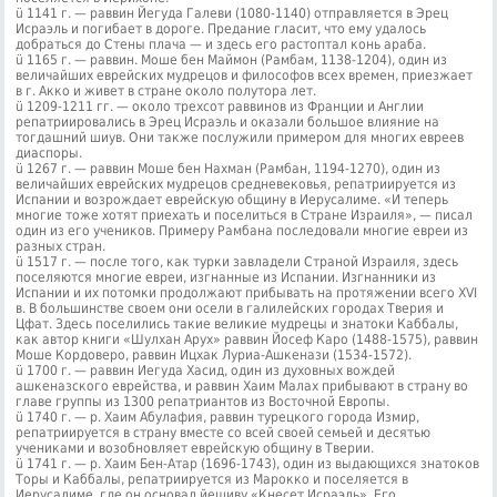
ü 1141 г. — раввин Йегуда Галеви (1080-1140) отправляется в Эрец
Исраэль и погибает в дороге. Предание гласит, что ему удалось
добраться до Сте­ны плача — и здесь его растоптал конь араба.
ü 1165 г. — раввин. Моше бен Маймон (Рамбам, 1138-1204), один из
величайших еврей­ских мудрецов и философов всех времен, приезжает
в г. Акко и живет в стране около полутора лет.
ü 1209-1211 гг. — около трехсот раввинов из Франции и Англии
репатриировались в Эрец Исраэль и оказали большое влияние на
тогдашний шиув. Они также послужили примером для многих евреев
диаспоры.
ü 1267 г. — раввин Моше бен Нахман (Рамбан, 1194-1270), один из
величайших еврей­ских мудрецов средневековья, репатриируется из
Испании и возрождает еврейскую общину в Иерусалиме. «И теперь
многие тоже хотят приехать и поселиться в Стране Израиля», — писал
один из его учеников. Примеру Рамбана последовали многие евреи из
разных стран.
ü 1517 г. — после того, как турки завладели Страной Израиля, здесь
поселяются многие евреи, изгнанные из Испании. Изгнанники из
Испании и их потомки про­должают прибывать на протяжении всего XVI
в. В большинстве своем они осели в галилейских городах Тверия и
Цфат. Здесь поселились такие великие мудрецы и знатоки Каббалы,
как автор книги «Шулхан Арух» раввин Йосеф Каро (1488-1575), раввин
Моше Кордоверо, раввин Ицхак Луриа-Ашкенази (1534-1572).
ü 1700 г. — раввин Иегуда Хасид, один из духовных вождей
ашкеназского еврейства, и раввин Хаим Малах прибывают в страну во
главе группы из 1300 репатриантов из Восточной Европы.
ü 1740 г. — р. Хаим Абулафия, раввин турецкого города Измир,
репатриируется в страну вместе со всей своей семьей и десятью
учениками и возобновляет еврейскую общину в Тверии.
ü 1741 г. — р. Хаим Бен-Атар (1696-1743), один из выдающихся знатоков
Торы и Каббалы, репатриируется из Марокко и поселяется в
Иерусалиме, где он основал йешиву «Кнесет Исраэль». Его