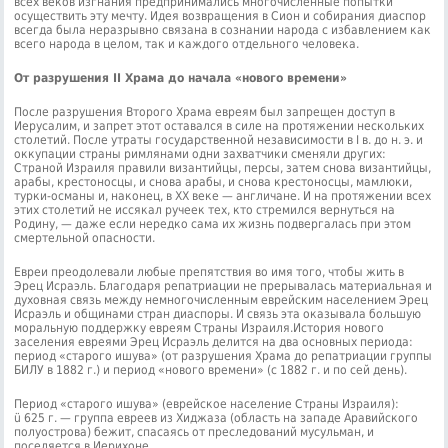
всех веков изгнания предпринимались многочисленные попытки
осуществить эту мечту. Идея возвращения в Сион и со­бирания диаспор
всегда была неразрывно связана в сознании народа с избавлением как
всего народа в целом, так и каждого отдельного человека.
От разрушения II Храма до начала «нового времени»
После разрушения Второго Храма евреям был запрещен доступ в
Иерусалим, и запрет этот оставался в силе на протяжении нескольких
столетий. После утраты го­сударственной независимости в I в. до н. э. и
оккупации страны римлянами одни зах­ватчики сменяли других:
Страной Израиля правили византийцы, персы, затем снова византийцы,
арабы, крестоносцы, и снова арабы, и снова крестоносцы, мамлюки,
турки-османы и, наконец, в XX веке — англичане. И на протяжении всех
этих столетий не иссякал ручеек тех, кто стремился вернуться на
Родину, — даже если нередко са­ма их жизнь подвергалась при этом
смертельной опасности.
Евреи преодолевали любые препятствия во имя того, чтобы жить в
Эрец Исраэль. Благодаря репатриации не прерывалась материальная и
духовная связь между немногочисленным еврейским населением Эрец
Исраэль и общинами стран диас­поры. И связь эта оказывала большую
моральную поддержку евреям Страны Изра­иля.История нового
заселения евреями Эрец Исраэль делится на два основных пери­ода:
период «старого ишува» (от разрушения Храма до репатриации группы
БИЛУ в 1882 г.) и период «нового времени» (с 1882 г. и по сей день).
Период «старого ишува» (еврейское население Страны Израиля):
ü 625 г. — группа евреев из Хиджаза (область на западе Аравийского
полуост­рова) бежит, спасаясь от преследований мусульман, и
поселяется в Иерихоне.