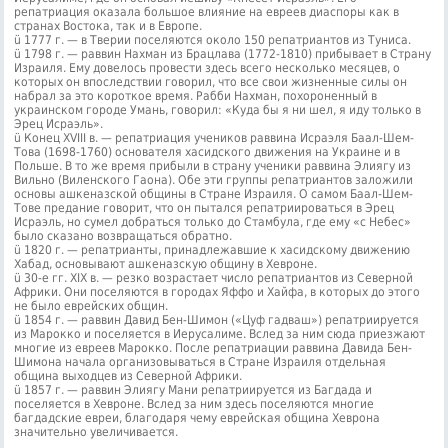
репатриация оказала большое влияние на евреев ди­аспоры как в
странах Востока, так и в Европе.
ü 1777 г. — в Тверии поселяются около 150 репатриантов из Туниса.
ü 1798 г. — раввин Нахман из Брацлава (1772-1810) прибывает в Страну
Израиля. Ему довелось провести здесь всего несколько месяцев, о
которых он впоследствии гово­рил, что все свои жизненные силы он
набрал за это короткое время. Рабби Нахман, похороненный в
украинском городе Умань, говорил: «Куда бы я ни шел, я иду толь­ко в
Эрец Исраэль».
ü Конец XVIII в. — репатриация учеников раввина Исраэля Баал-Шем-
Това (1698-1760) основателя хасидского движения на Украине и в
Польше. В то же время прибыли в страну ученики раввина Элиягу из
Вильно (Виленского Гаона). Обе эти группы репат­риантов заложили
основы ашкеназской общины в Стране Израиля. О самом Баал-Шем-
Тове предание говорит, что он пытался репатриироваться в Эрец
Исраэль, но сумел добраться только до Стамбула, где ему «с Небес»
было сказано возвращаться обратно.
ü 1820 г. — репатрианты, принадлежавшие к хасидскому движению
Хабад, основывают ашкеназскую общину в Хевроне.
ü 30-е гг. XIX в. — резко возрастает число репатриантов из Северной
Африки. Они поселяются в городах Яффо и Хайфа, в которых до этого
не было еврейских об­щин.
ü 1854 г. — раввин Давид Бен-Шимон («Цуф гадваш») репатриируется
из Марокко и поселяется в Иерусалиме. Вслед за ним сюда приезжают
многие из евреев Марокко. После репатриации раввина Давида Бен-
Шимона начала организовываться в Стране Из­раиля отдельная
община выходцев из Северной Африки.
ü 1857 г. — раввин Элиягу Мани репатриируется из Багдада и
поселяется в Хевроне. Вслед за ним здесь поселяются многие
багдадские евреи, благодаря чему еврейская община Хеврона
значительно увеличивается.