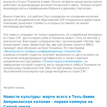
высоком статусе Техниона в мире. Около четверти наших выпускников
работают на руководящих должностях высшего звена. Технион играет
решающую роль в превращении Израиля в державу стартапов».
Важно отметить, что рейтинг был определен на основании изучения
данных об академическом образовании 250 генеральных директоров
компаний, рыночная стоимость которых составляет не менее
миллиарда долларов.
Эта новость порадует не только израильтян, но и еврейскую молодежь
из стран СНГ, для которой учеба в Технионе может стать не мечтой, а
реальностью. Благодаря сотрудничеству с организацией «Натив» при
канцелярии главы правительства, две программы проекта МАСА
проводят свое обучение на базе Техниона. Это программа
«Безопасность сетевых и информационных технологий»,
в рамках которой студенты получают возможность сдать экзамен на
получение международных сертификатов, а также годичная
академическая программа
«Точные науки и инженерия»,
по
завершении которой студенты могут продолжить учебу в Технионе по
целому ряду специальностей. Обе эти программы пользуются
заслуженной популярностью среди молодежи из стран СНГ.
Читайте также:
Новости культуры: жарче всего в Тель-Авиве
Американская колония – первая коммуна на
Святой земле