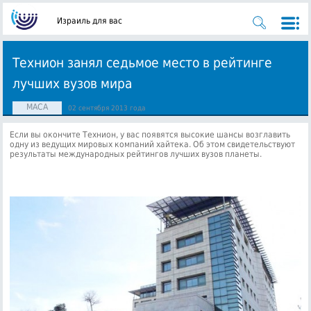
Израиль для вас
Технион занял седьмое место в рейтинге
лучших вузов мира
МАСА
02 сентября 2013 года
Если вы окончите Технион, у вас появятся высокие шансы возглавить
одну из ведущих мировых компаний хайтека. Об этом свидетельствуют
результаты международных рейтингов лучших вузов планеты.