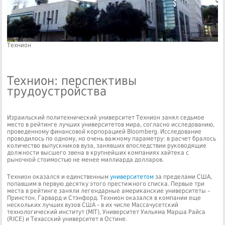
Технион
Технион: перспективы
трудоустройства
Израильский политехнический университет Технион занял седьмое
место в рейтинге лучших университетов мира, согласно исследованию,
проведенному финансовой корпорацией Bloomberg. Исследование
проводилось по одному, но очень важному параметру: в расчет бралось
количество выпускников вуза, занявших впоследствии руководящие
должности высшего звена в крупнейших компаниях хайтека с
рыночной стоимостью не менее миллиарда долларов.
Технион оказался и единственным
университетом
за пределами США,
попавшим в первую десятку этого престижного списка. Первые три
места в рейтинге заняли легендарные американские университеты –
Принстон, Гарвард и Стэнфорд. Технион оказался в компании еще
нескольких лучших вузов США – в их числе Массачусетский
технологический институт (MIT), Университет Уильяма Марша Райса
(RICE) и Техасский университет в Остине.