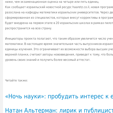
ниже, чем экзаменационная оценка на четыре или пять единиц.
Как сообщает израильский новостной ресурс haaretz.co.il, новая програ
разослана на кафедры математики израильских университетов. Через дв
сформированная из специалистов, которые внесут коррективы в програм
будет внедрена на первом этапе в 20 израильских школах в рамках пило
распространится на всю страну.
Инициаторы проекта полагают, что таким образом увеличится число уче
математики. В настоящее время значительная часть выпускников израи
единицы изучения. Это ограничивает их возможности выбора высших уч
верхней планки, считают авторы нововведения, приведет к тому, что бол
уровень своих знаний и получить более весомый аттестат.
Читайте также:
«Ночь науки»: пробудить интерес к 
Натан Альтерман: лирик и публицис