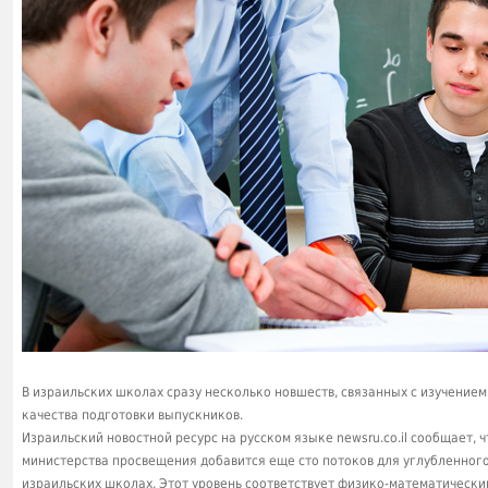
В израильских школах сразу несколько новшеств, связанных с изучение
качества подготовки выпускников.
Израильский новостной ресурс на русском языке newsru.со.il сообщает,
министерства просвещения добавится еще сто потоков для углубленного
израильских школах. Этот уровень соответствует физико-математическ