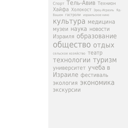
Тель-Авив
Технион
Спорт
Хайфа
Холокост
Эрец-Исраэль
Яд-
гастроли
израильское кино
Вашем
культура
медицина
наука
новости
музеи
образование
Израиля
общество
отдых
театр
сельское хозяйство
туризм
технологии
учеба в
университет
Израиле
фестиваль
экономика
экология
экскурсии