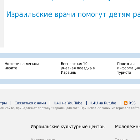
Израильские врачи помогут детям р
Новости на легком
Бесплатная 10-
Полезная
иврите
дневная поездка в
информация
Израиль
туриста
нтры
Связаться с нами
IL4U на You Tube
IL4U на Rutube
RSS
м сайте, принадлежат порталу "Израиль для вас". При использовании материалов сайта 
Израильские культурные центры
Молодежны