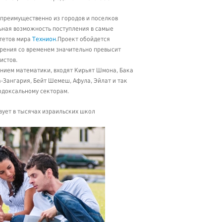
 преимущественно из городов и поселков
ьная возможность поступления в самые
итетов мира
Технион
.Проект обойдется
дрения со временем значительно превысит
истов.
ением математики, входят Кирьят Шмона, Бака
ба-Зангария, Бейт Шемеш, Афула, Эйлат и так
одоксальному секторам.
вует в тысячах израильских школ