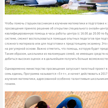
Чтобы помочь старшеклассникам в изучении математики и подготовке к 
просвещения приняло решение об открытии специального онлайн-центра,
квалифицированную помощь в часы работы центра (с 16.00 до 20.00 по 
системе, сможет воспользоваться помощью опытных педагогов при подг
сложного материала или для подготовки к предстоящему экзамену. Это 
на регулярной основе. Важно отметить, что помощь, которую будет пред
Таким образом, школьники из малоимущих семей, не имеющих средств на
добиться высоких оценок и в дальнейшем получить больше возможносте
Одновременно министерство просвещения запускает пилотный проект в 
семь единиц. Программа называется «5++», и начнет действовать в 2017
изучения математики, адресованной особенно талантливым школьникам,
гениям.