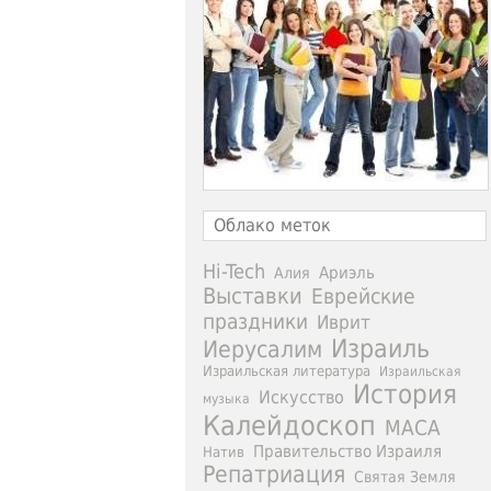
Облако меток
Hi-Tech
Ариэль
Алия
Выставки
Еврейские
праздники
Иврит
Израиль
Иерусалим
Израильская литература
Израильская
История
Искусство
музыка
Калейдоскоп
МАСА
Правительство Израиля
Натив
Репатриация
Святая Земля