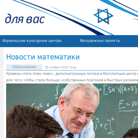
Израильские культурные центры
Молодежные проекты
Новости математики
Образование
05 ноября 2015 года
Уровень «пять плюс плюс», дополнительные потоки и бесплатный центр 
для того, чтобы стало больше «собственных платонов и быстрых разумов