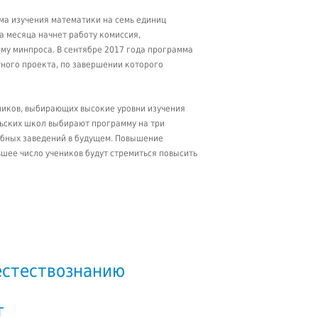
мма изучения математики на семь единиц
а месяца начнет работу комиссия,
му минпроса. В сентябре 2017 года программа
тного проекта, по завершении которого
ников, выбирающих высокие уровни изучения
льских школ выбирают программу на три
ебных заведений в будущем. Повышение
ьшее число учеников будут стремиться повысить
естествознанию
т