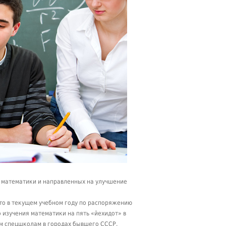
м математики и направленных на улучшение
 что в текущем учебном году по распоряжению
 изучения математики на пять «йехидот» в
им спецшколам в городах бывшего СССР.