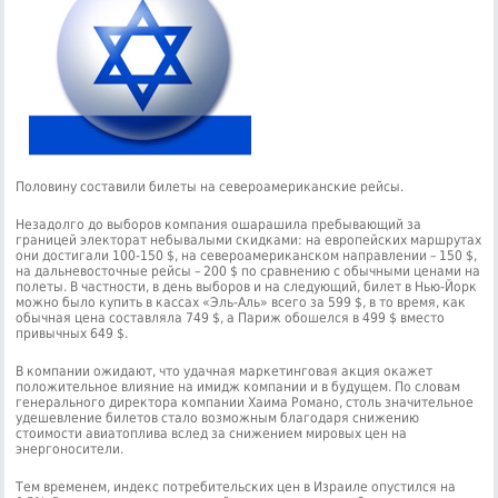
Половину составили билеты на североамериканские рейсы.
Незадолго до выборов компания ошарашила пребывающий за
границей электорат небывалыми скидками: на европейских маршрутах
они достигали 100-150 $, на североамериканском направлении – 150 $,
на дальневосточные рейсы – 200 $ по сравнению с обычными ценами на
полеты. В частности, в день выборов и на следующий, билет в Нью-Йорк
можно было купить в кассах «Эль-Аль» всего за 599 $, в то время, как
обычная цена составляла 749 $, а Париж обошелся в 499 $ вместо
привычных 649 $.
В компании ожидают, что удачная маркетинговая акция окажет
положительное влияние на имидж компании и в будущем. По словам
генерального директора компании Хаима Романо, столь значительное
удешевление билетов стало возможным благодаря снижению
стоимости авиатоплива вслед за снижением мировых цен на
энергоносители.
Тем временем, индекс потребительских цен в Израиле опустился на