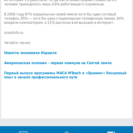
из которых 1.6 работали, тогда как в самых бедных семьях на 4.3
человек приходилось лишь 0.6% работающего кормильца.
В 2006 году 87% израильских семей имели хотя бы один сотовый
телефон, 85% — хотя бы одну стационарную телефонную линию, 64%
владели компьютером, а 51% располагали выходом в интернет.
israelinfo.ru
Читайте также:
Новости экономики Израиля
Американская колония – первая коммуна на Святой земле
Первый выпуск программы МАСА MTeach в «Ораним»: бесценный
опыт в начале профессионального пути