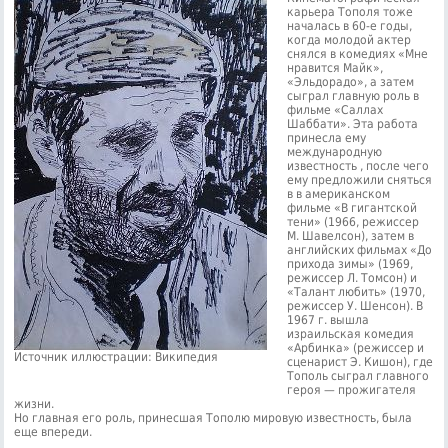
карьера Тополя тоже
началась в 60-е годы,
когда молодой актер
снялся в комедиях «Мне
нравится Майк»,
«Эльдорадо», а затем
сыграл главную роль в
фильме «Саллах
Шаббати». Эта работа
принесла ему
международную
известность , после чего
ему предложили сняться
в в американском
фильме «В гигантской
тени» (1966, режиссер
М. Шавелсон), затем в
английских фильмах «До
прихода зимы» (1969,
режиссер Л. Томсон) и
«Талант любить» (1970,
режиссер У. Шенсон). В
1967 г. вышла
израильская комедия
«Арбинка» (режиссер и
Источник иллюстрации: Википедия
сценарист Э. Кишон), где
Тополь сыграл главного
героя — прожигателя
жизни.
Но главная его роль, принесшая Тополю мировую известность, была
еще впереди.