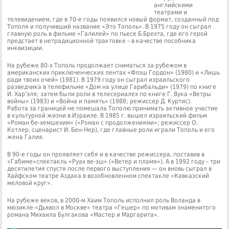
английскими
театрами и
телевидением, где в 70-е годы появился новый формат, созданный под
Тополя и получивший название «Это Тополь». В 1975 году он сыграл
главную роль в фильме «Галилей» по пьесе Б.Брехта, где его герой
предстает в нетрадиционной трактовке – в качестве пособника
инквизиции.
На рубеже 80-х Тополь продолжает сниматься за рубежом в
американских приключенческих лентах «Флэш Гордон» (1980) и «Лишь
ради твоих очей» (1981). В 1979 году он сыграл израильского
разведчика в телефильме «Дом на улице Гарибальди» (1979) по книге
И. Хар’эля; затем были роли в телесериалех по книге Г. Вука «Ветры
войны» (1983) и «Война и память» (1988; режиссер Д. Куртис).
Работа за границей не помешала Тополю принимать активное участие
в культурной жизни в Израиле. В 1985 г. вышел израильский фильм
«Роман бе-хемшехим» («Роман с продолжениями»; режиссер О.
Котлер, сценарист И. Бен-Нер), где главные роли играли Тополь и его
жена Галия.
В 90-е годы он проявляет себя и в качестве режиссера, поставив в
«Габиме»спектакль «Руах ве-эш» («Ветер и пламя»). А в 1992 году – три
десятилетия спустя после первого выступления — он вновь сыграл в
Хайфском театре Аздака в возобновленном спектакле «Кавказский
меловой круг».
На рубеже веков, в 2000-м Хаим Тополь исполнил роль Воланда в
мюзикле «Дьявол в Москве» театра «Гешер» по мотивам знаменитого
романа Михаила Булгакова «Мастер и Маргарита».