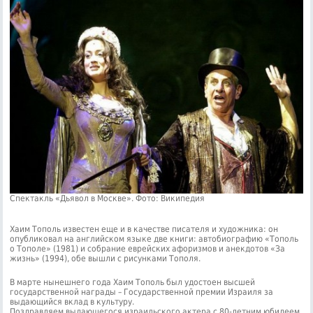
Спектакль «Дьявол в Москве». Фото: Википедия
Хаим Тополь известен еще и в качестве писателя и художника: он
опубликовал на английском языке две книги: автобиографию «Тополь
о Тополе» (1981) и собрание еврейских афоризмов и анекдотов «За
жизнь» (1994), обе вышли с рисунками Тополя.
В марте нынешнего года Хаим Тополь был удостоен высшей
государственной награды – Государственной премии Израиля за
выдающийся вклад в культуру.
Поздравляем выдающегося израильского актера с 80-летним юбилеем