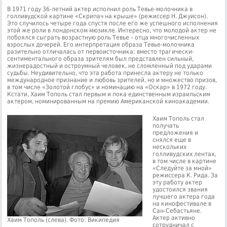
В 1971 году 36-летний актер исполнил роль Тевье-молочника в
голливудской картине «Скрипач на крыше» (режиссер Н. Джуисон).
Это случилось четыре года спустя после его же успешного исполнения
этой же роли в лондонском мюзикле. Интересно, что молодой актер не
побоялся сыграть возрастную роль Тевье – отца многочисленных
взрослых дочерей. Его интерпретация образа Тевье-молочника
разительно отличалась от первоисточника: вместо трагически-
сентиментального образа зрителям был представлен сильный,
жизнерадостный и остроумный человек, не сломленный под ударами
судьбы. Неудивительно, что эта работа принесла актеру не только
международное признание и любовь зрителей, но и множество призов,
в том числе «Золотой глобус» и номинацию на «Оскар» в 1972 году.
Кстати, Хаим Тополь стал первым и пока единственным израильским
актером, номинированным на премию Американской киноакадемии.
Хаим Тополь стал
получать
предложения и
снялся еще в
нескольких
голливудских лентах,
в том числе в картине
«Следуйте за мной»
режиссера К. Рида. За
эту работу актер
удостоился звания
лучшего актера года
на кинофестивале в
Сан-Себастьяне.
Актер активно
Хаим Тополь (слева). Фото: Википедия
сотрудничал с