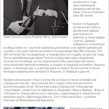
нынешнего года
прославленный
израильский актер
Хаим Тополь отмечает
свое 80-летие.
В юности будущий
актер искал себя в
различных сферах
деятельности:
Хаим Тополь и Хана Ровина. Фото: Википедия
работал в типографии
газеты «Давар»,
собирался поселиться
в кибуце вместе с группой единомышленников, а во время армейской
службы стал участником ансамбля под руководством Йоси Баная. Это
обстоятельство, по-видимому, и определило его судьбу на долгие годы.
После демобилизации Хаим Тополь осуществил свое намерение
поселиться в кибуце, но не ограничился обычной работой члена
сельскохозяйственной коммуны, а создал эстрадный ансамбль «Бацаль
ярок» («Зеленый лук»), в репертуаре которого были скетчи и песни
молодых израильских авторов Э. Кишона, Х. Хефера и других.
Профессиональную стезю в качестве актера он начал в Хайфском
городском театре, где в начале 60-х годов с блеском исполнял
разноплановые роли: Петруччио в шекспировском «Укрощении
строптивой», нацистского офицера в «Андорре» Макса Фриша, Жана в
«Носороге» Эжена Ионеско и, наконец, судьи Аздака в «Кавказском
меловом круге» Бертольда Брехта. Этот спектакль был с успехом
показан на Венецианской бьеннале.
Кинематографическая