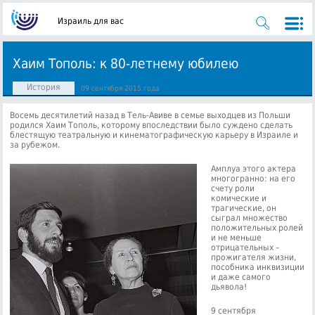
Израиль для вас
Хаим Тополь: к 80-летнему юбилею
История
09 сентября 2015 года
Восемь десятилетий назад в Тель-Авиве в семье выходцев из Польши
родился Хаим Тополь, которому впоследствии было суждено сделать
блестящую театральную и кинематографическую карьеру в Израиле и
за рубежом.
Амплуа этого актера
многогранно: на его
счету роли
комические и
трагические, он
сыграл множество
положительных ролей
и не меньше
отрицательных –
прожигателя жизни,
пособника инквизиции
и даже самого
дьявола!
9 сентября