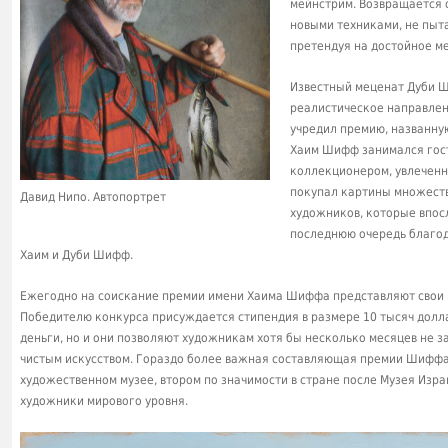
мейнстрим. Возвращается
новыми техниками, не пыт
претендуя на достойное ме
Известный меценат Дуби Ш
реалистическое направлени
учредил премию, названну
Хаим Шифф занимался гост
коллекционером, увлеченн
покупал картины множеств
Давид Нипо. Автопортрет
художников, которые впосл
последнюю очередь благод
Хаим и Дуби Шифф.
Ежегодно на соискание премии имени Хаима Шиффа представляют свои 
Победителю конкурса присуждается стипендия в размере 10 тысяч долла
деньги, но и они позволяют художникам хотя бы несколько месяцев не 
чистым искусством. Гораздо более важная составляющая премии Шиффа 
художественном музее, втором по значимости в стране после Музея Изр
художники мирового уровня.