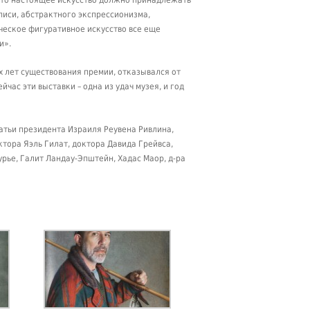
писи, абстрактного экспрессионизма,
ческое фигуративное искусство все еще
и».
ех лет существования премии, отказывался от
ас эти выставки – одна из удач музея, и год
атьи президента Израиля Реувена Ривлина,
тора Яэль Гилат, доктора Давида Грейвса,
рье, Галит Ландау-Эпштейн, Хадас Маор, д-ра