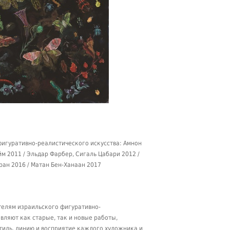
игуративно-реалистического искусства: Амнон
йм 2011 / Эльдар Фарбер, Сигаль Цабари 2012 /
ран 2016 / Матан Бен-Ханаан 2017
телям израильского фигуративно-
вляют как старые, так и новые работы,
стиль, линию и восприятие каждого художника и