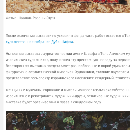
Фатма Шаанан. Разан и Эден
После окончания выставки по условиям фонда часть работ остается в Тел
художественное собрание Дуби Шиффа
.
Нынешняя выставка лауреатов премии имени Шиффа в Тель-Авивском муз
израильских художников, получивших эту престижную награду за первое
Всесторонняя выставка представляет разнообразные и порой удивител
фигуративно-реалистической живописи. Художники, ставшие лауреатом
представляют весь спектр израильского населения: гендерный, этническ
женщины и мужчины, горожане и жители мошавов (сельскохозяйственны
израильтяне и репатрианты, художники-друзы, религиозные художники 
выставка будет организована в музее в следующем году.