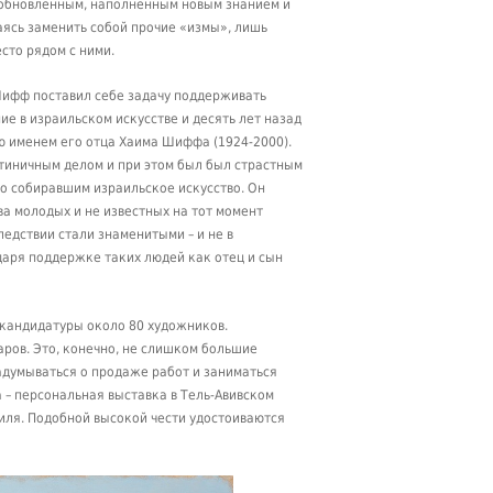
 обновленным, наполненным новым знанием и
аясь заменить собой прочие «измы», лишь
сто рядом с ними.
ифф поставил себе задачу поддерживать
е в израильском искусстве и десять лет назад
ю именем его отца Хаима Шиффа (1924-2000).
иничным делом и при этом был был страстным
о собиравшим израильское искусство. Он
а молодых и не известных на тот момент
едствии стали знаменитыми – и не в
аря поддержке таких людей как отец и сын
кандидатуры около 80 художников.
ров. Это, конечно, не слишком большие
задумываться о продаже работ и заниматься
– персональная выставка в Тель-Авивском
аиля. Подобной высокой чести удостоиваются