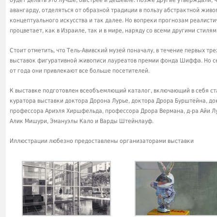
авангарду, отделяться от образной традиции в пользу абстрактной живо
концептуального искусства и так далее. Но вопреки прогнозам реалисти
процветает, как в Израиле, так и в мире, наряду со всеми другими стилям
Стоит отметить, что Тель-Авивский музей поначалу, в течение первых тр
выставок фигуративной живописи лауреатов премии фонда Шиффа. Но сейч
от года они привлекают все больше посетителей.
К выставке подготовлен всеобъемлющий каталог, включающий в себя ст
куратора выставки доктора Дорона Лурье, доктора Дрора Бурштейна, док
профессора Ариэля Хиршфельда, профессора Дрора Вермана, д-ра Айи Лу
Алик Мишури, Эмануэлы Кало и Варды Штейнлауф.
Иллюстрации любезно предоставлены организаторами выставки