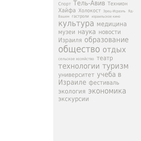
Тель-Авив
Технион
Спорт
Хайфа
Холокост
Эрец-Исраэль
Яд-
гастроли
израильское кино
Вашем
культура
медицина
наука
новости
музеи
образование
Израиля
общество
отдых
театр
сельское хозяйство
туризм
технологии
учеба в
университет
Израиле
фестиваль
экономика
экология
экскурсии