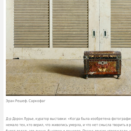
Эран Решеф. Саркофаг
Д-р Дорон Лурье, куратор выставки: «Когда была изобретена фотография,
немало тех, кто верил, что живопись умерла, и что нет смысла творить в
будет делать это лучше, быстрее и дешевле. Позже другие утверждали,