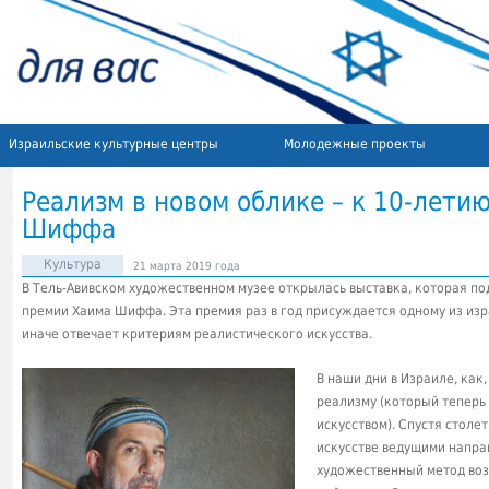
Израильские культурные центры
Молодежные проекты
Реализм в новом облике – к 10-лети
Шиффа
Культура
21 марта 2019 года
В Тель-Авивском художественном музее открылась выставка, которая по
премии Хаима Шиффа. Эта премия раз в год присуждается одному из изра
иначе отвечает критериям реалистического искусства.
В наши дни в Израиле, как,
реализму (который теперь
искусством). Спустя столе
искусстве ведущими напра
художественный метод воз