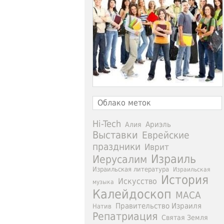
Облако меток
Hi-Tech
Ариэль
Алия
Выставки
Еврейские
праздники
Иврит
Израиль
Иерусалим
Израильская литература
Израильская
История
Искусство
музыка
Калейдоскоп
МАСА
Правительство Израиля
Натив
Репатриация
Святая Земля