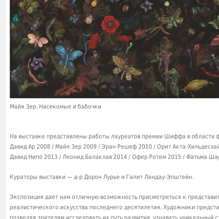
Майя Зер. Насекомые и бабочки
На выставке представлены работы лауреатов премии Шиффа в области ф
Давид Ар 2008 / Майя Зер 2009 / Эран Решеф 2010 / Орит Акта-Хильдесха
Давид Нипо 2013 / Леонид Балаклав 2014 / Офер Ротем 2015 / Фатьма Ша
Кураторы выставки — д-р Дорон Лурье и Галит Ландау-Эпштейн.
Экспозиция дает нам отличную возможность присмотреться к представи
реалистического искусства последнего десятилетия. Художники предста
позволяя зрителям исследовать их путь развития, узнавать уникальный 