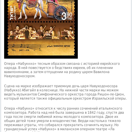
Опера «Набуккко» тесным образом связана с историей еврейского
народа. В ней повествуется о бедствиях евреев, об их пленении
вавилонянами, а затем отпущении на родину царем Вавилона
Навуходоносором.
Сцена на марке изображает приемную дочь царя Навуходоносора
(Набукко) Абигайл в колеснице. На нижней части марки мы можем
видеть музыкантов Симфонического оркестра города Ришон-ле-Цион,
который является также официальным оркестром Израильской оперы.
Опера «Набукко» относится к числу ранних сочинений итальянского
композитора. Работа над ней была завершена в 1842 году, спустя два
года после смерти любимой жены молодого композитора. Двое их
общих детей тоже умерли в младенчестве. Верди настолько тяжело
переживал утраты, что собирался прекратить сочинять музыку. Но
грандиозный успех «Набукко» в миланском оперном театре «Ла