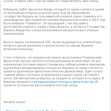
Скала» 9 марта 1842 года заставил его пересмотреть свои планы.
В Израиле любят Джузеппе Верди, который по праву считается одним
из величайших оперных композиторов. Еще до образования
государства Израиль на тель-авивской оперной сцене ставились его
произведения. Для первой постановки Израильской оперы в 1923 году
была выбрана «Травиата». За прошедшие с тех пор девять
десятилетий оперного жанра в Эрец-Исраэль, а затем и в Государстве
Израиль Верди был самым исполняемым автором из всех оперных
композиторов.
Выпуск марки, посвященной 200- летию выдающегося композитора
является данью уважения и признательности народа Израиля
великому итальянцу.
Стоит отметить, что израильские марки, выпускаемые Управлением
филателии, высоко ценятся коллекционерами во всем мире. Не раз
израильские почтовые марки становились победителями и призерами
крупнейших международных конкурсов. Израиль по праву считается
одной из крупнейших филателистических держав мира. Один только
годовой оборот почтовых отправлений в нашей стране составляет
около 100 миллионов конвертов, на каждом из которых есть марка. В
Израиле проводятся
международные конкурсы филателистов
, об
одном из которых мы рассказывали полгода назад.
Читайте также: