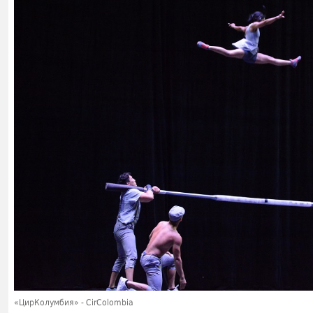
«ЦирКолумбия» - CirColombia