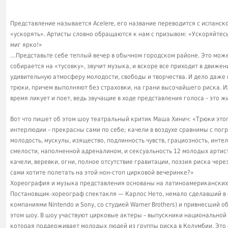
Представление называется Acelere, его название переводится с испанс
«ускорять». Артисты словно обращаются к нам с призывом: «Ускоряйтесь
миг ярко!»
…Представьте себе теплый вечер в обычном городском районе. Это може
собирается на «тусовку», звучит музыка, и вскоре все приходит в движе
удивительную атмосферу молодости, свободы и творчества. И дело даже 
трюки, причем выполняют без страховки, на грани высочайшего риска. Их
время ликует и поет, ведь звучащие в ходе представления голоса – это ж
Вот что пишет об этом шоу театральный критик Маша Хинич: «Трюки это
интерлюдии – прекрасны сами по себе; качели в воздухе сравнимы с погр
молодость, мускулы, изящество, подлинность чувств, грациозность, интел
смелости, наполненной адреналином, и сексуальность 12 молодых артист
качели, веревки, огни, полное отсутствие гравитации, поэзия риска чере
сами хотите полетать на этой нон-стоп цирковой вечеринке?»
Хореография и музыка представления основаны на латиноамериканских р
Постановщик-хореограф спектакля — Карлос Нето, немало сделавший в о
компаниями Nintendo и Sony, со студией Warner Brothers) и привнесший
этом шоу. В шоу участвуют цирковые актеры – выпускники национальной ш
которая поддерживает молодых людей из группы риска в Колумбии. Эт