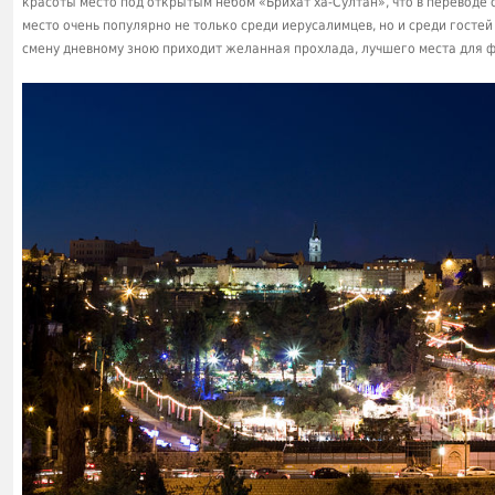
красоты место под открытым небом «Брихат ха-Султан», что в переводе с
место очень популярно не только среди иерусалимцев, но и среди гостей 
смену дневному зною приходит желанная прохлада, лучшего места для ф