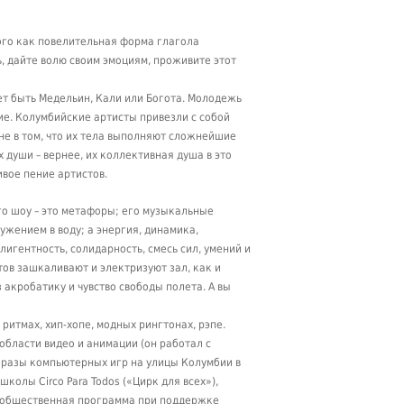
кого как повелительная форма глагола
, дайте волю своим эмоциям, проживите этот
т быть Медельин, Кали или Богота. Молодежь
ние. Колумбийские артисты привезли с собой
не в том, что их тела выполняют сложнейшие
 души – вернее, их коллективная душа в это
ивое пение артистов.
го шоу – это метафоры; его музыкальные
ужением в воду; а энергия, динамика,
лигентность, солидарность, смесь сил, умений и
ов зашкаливают и электризуют зал, как и
з акробатику и чувство свободы полета. А вы
итмах, хип-хопе, модных рингтонах, рэпе.
бласти видео и анимации (он работал с
 образы компьютерных игр на улицы Колумбии в
колы Circo Para Todos («Цирк для всех»),
о общественная программа при поддержке