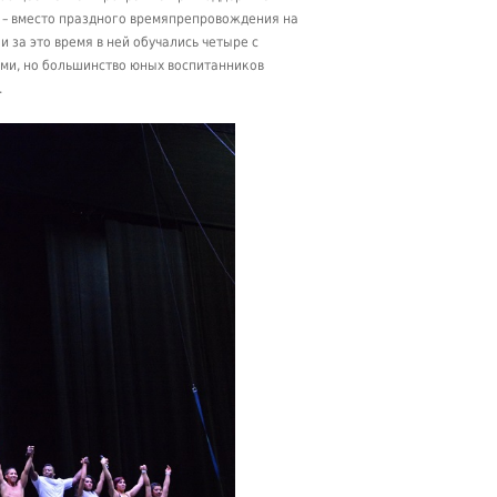
у – вместо праздного времяпрепровождения на
и за это время в ней обучались четыре с
ами, но большинство юных воспитанников
.