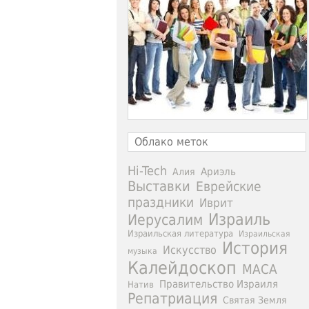
Облако меток
Hi-Tech
Ариэль
Алия
Выставки
Еврейские
праздники
Иврит
Израиль
Иерусалим
Израильская литература
Израильская
История
Искусство
музыка
Калейдоскоп
МАСА
Правительство Израиля
Натив
Репатриация
Святая Земля