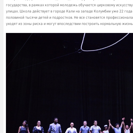
государства, в рамках которой молодежь обучается цирковому искусств
улицах. Школа действует в городе Кали на западе Колумбии уже 22 года 
половиной тысячи детей и подростков. Не все становятся профессионал
уходят из зоны риска и могут впоследствии построить нормальную жизнь