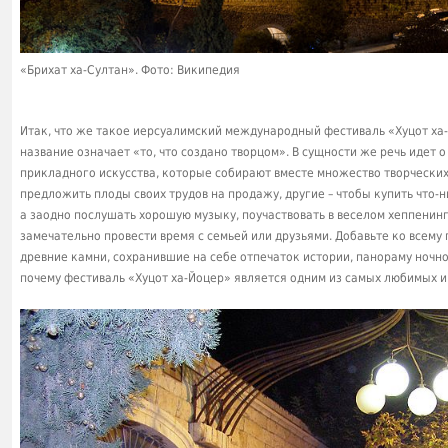
«Брихат ха-Султан». Фото: Википедия
Итак, что же такое иерсуалимский международный фестиваль «Хуцот ха-
название означает «то, что создано творцом». В сущности же речь идет 
прикладного искусства, которые собирают вместе множество творческих
предложить плоды своих трудов на продажу, другие – чтобы купить что-н
а заодно послушать хорошую музыку, поучаствовать в веселом хеппенинге
замечательно провести время с семьей или друзьями. Добавьте ко всему
древние камни, сохранившие на себе отпечаток истории, панораму ночно
почему фестиваль «Хуцот ха-Йоцер» является одним из самых любимых и