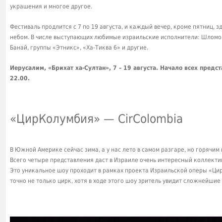
украшения и многое другое.
Фестиваль продлится с 7 по 19 августа, и каждый вечер, кроме пятниц, 
небом. В числе выступающих любимые израильские исполнители: Шломо Ш
Банай, группы «Этникс», «Ха-Тиква 6» и другие.
Иерусалим, «Брихат ха-Султан», 7 – 19 августа. Начало всех предст
22.00.
«ЦирКолумбия» — CirColombia
В Южной Америке сейчас зима, а у нас лето в самом разгаре, но горячи
Всего четыре представления даст в Израиле очень интересный коллекти
Это уникальное шоу проходит в рамках проекта Израильской оперы «Цирк
точно не только цирк, хотя в ходе этого шоу зритель увидит сложнейши