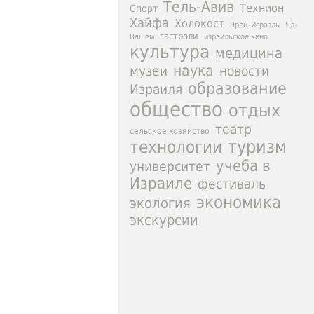
Тель-Авив
Технион
Спорт
Хайфа
Холокост
Эрец-Исраэль
Яд-
гастроли
израильское кино
Вашем
культура
медицина
наука
новости
музеи
образование
Израиля
общество
отдых
театр
сельское хозяйство
туризм
технологии
учеба в
университет
Израиле
фестиваль
экономика
экология
экскурсии