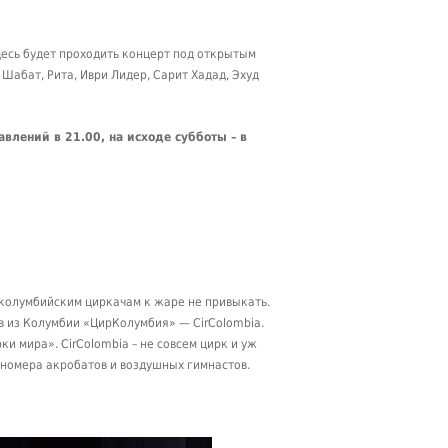
здесь будет проходить концерт под открытым
абат, Рита, Иври Лидер, Сарит Хадад, Эхуд
авлений в 21.00, на исходе субботы – в
м колумбийским циркачам к жаре не привыкать.
в из Колумбии «ЦирКолумбия» — CirColombia.
и мира». CirColombia – не совсем цирк и уж
е номера акробатов и воздушных гимнастов.