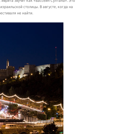
 иврита звучит как «Бассейн Султана». Это
израильской столицы. В августе, когда на
естиваля не найти.