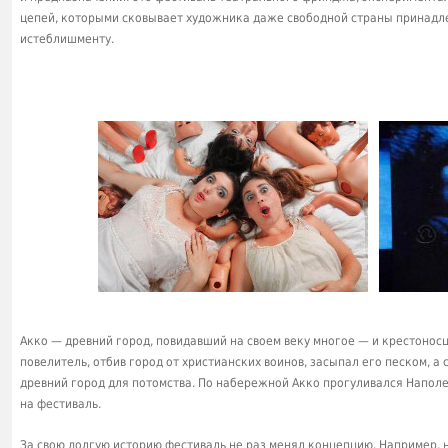
цепей, которыми сковывает художника даже свободной страны принадле
истеблишменту.
Акко — древний город, повидавший на своем веку многое — и крестоносц
повелитель, отбив город от христианских воинов, засыпал его песком, а
древний город для потомства. По набережной Акко прогуливался Наполе
на фестиваль.
За свою долгую историю фестиваль не раз менял концепцию. Например, 