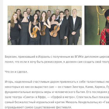
Березин, приехавший в Израиль с полученным во ВГИКе дипломом цирков
понял, что если я хочу быть режиссером, я должен сам создать свой теат
Что он и сделал.
Игорь, наделенный счастливым даром привлекать к себе талантливых лю
некоторых из них он вырастил сам — он ставил Зингера, Камю, Хармса, П
фундаментальные вопросы веры и человеческого бытия. Его последняя 
зале театра «Симта» в Яффо, — «Орфей в метро». Спектакль был показа
самый безжалостный израильский критик Михаэль Хендельзальц из «Гаар
оправдывают самое существование фестиваля.