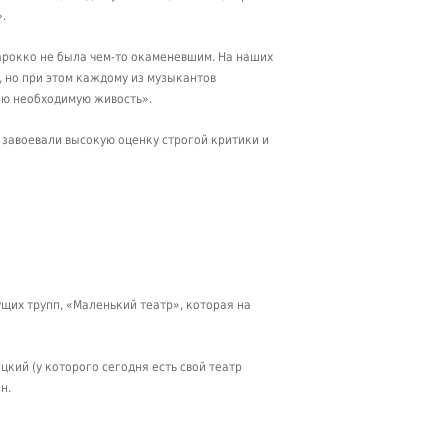
.
барокко не была чем-то окаменевшим. На наших
 но при этом каждому из музыкантов
ию необходимую живость».
 завоевали высокую оценку строгой критики и
ущих трупп, «Маленький театр», которая на
цкий (у которого сегодня есть свой театр
н.