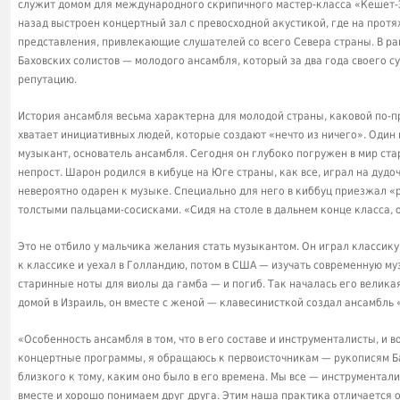
служит домом для международного скрипичного мастер-класса «Кешет-Эй
назад выстроен концертный зал с превосходной акустикой, где на прот
представления, привлекающие слушателей со всего Севера страны. В ра
Баховских солистов — молодого ансамбля, который за два года своего с
репутацию.
История ансамбля весьма характерна для молодой страны, каковой по-пр
хватает инициативных людей, которые создают «нечто из ничего». Один
музыкант, основатель ансамбля. Сегодня он глубоко погружен в мир стар
непрост. Шарон родился в кибуце на Юге страны, как все, играл на дудоч
невероятно одарен к музыке. Специально для него в киббуц приезжал «р
толстыми пальцами-сосисками. «Сидя на столе в дальнем конце класса, 
Это не отбило у мальчика желания стать музыкантом. Он играл классику
к классике и уехал в Голландию, потом в США — изучать современную му
старинные ноты для виолы да гамба — и погиб. Так началась его велика
домой в Израиль, он вместе с женой — клавесинисткой создал ансамбль 
«Особенность ансамбля в том, что в его составе и инструменталисты, и
концертные программы, я обращаюсь к первоисточникам — рукописям Ба
близкого к тому, каким оно было в его времена. Мы все — инструментал
вместе и хорошо понимаем друг друга. Этим наша практика отличается о