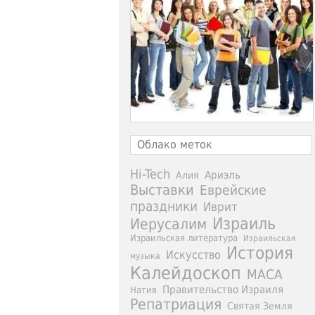
Облако меток
Hi-Tech
Ариэль
Алия
Выставки
Еврейские
праздники
Иврит
Израиль
Иерусалим
Израильская литература
Израильская
История
Искусство
музыка
Калейдоскоп
МАСА
Правительство Израиля
Натив
Репатриация
Святая Земля