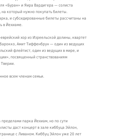
ля «Буран» и Яира Вардигера — солиста
 на который нужно покупать билеты.
арка, и субсидированные билеты рассчитаны на
ь в Йехиаме.
-еврейский хор из Изреельской долины, квартет
барокко, Амит Тиффенбрун — один из ведущих
ьский флейтист, один из ведущих в мире, и
ации», посвященный странствованиям
 Тверии.
нное всем членам семьи.
 пределами парка Йехиам, но по сути
листы даст концерт в зале киббуца Эйлон,
границе с Ливаном. Киббуц Эйлон уже 20 лет