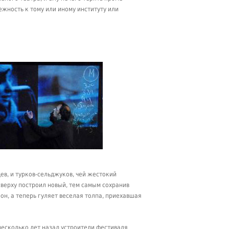
жность к тому или иному институту или
ев, и турков-сельджуков, чей жестокий
 сверху построил новый, тем самым сохранив
он, а теперь гуляет веселая толпа, приехавшая
несколько лет назад устроители фестиваля