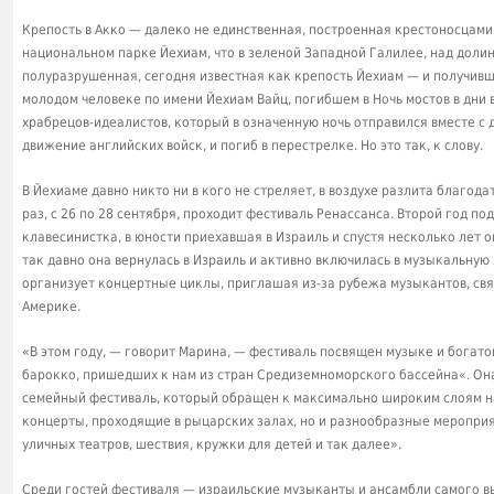
Крепость в Акко — далеко не единственная, построенная крестоносцами 
национальном парке Йехиам, что в зеленой Западной Галилее, над доли
полуразрушенная, сегодня известная как крепость Йехиам — и получивш
молодом человеке по имени Йехиам Вайц, погибшем в Ночь мостов в дни 
храбрецов-идеалистов, который в означенную ночь отправился вместе с 
движение английских войск, и погиб в перестрелке. Но это так, к слову.
В Йехиаме давно никто ни в кого не стреляет, в воздухе разлита благода
раз, с 26 по 28 сентября, проходит фестиваль Ренассанса. Второй год п
клавесинистка, в юности приехавшая в Израиль и спустя несколько лет
так давно она вернулась в Израиль и активно включилась в музыкальную
организует концертные циклы, приглашая из-за рубежа музыкантов, свя
Америке.
«В этом году, — говорит Марина, — фестиваль посвящен музыке и богато
барокко, пришедших к нам из стран Средиземноморского бассейна«. Она
семейный фестиваль, который обращен к максимально широким слоям на
концерты, проходящие в рыцарских залах, но и разнообразные меропри
уличных театров, шествия, кружки для детей и так далее».
Среди гостей фестиваля — израильские музыканты и ансамбли самого вы