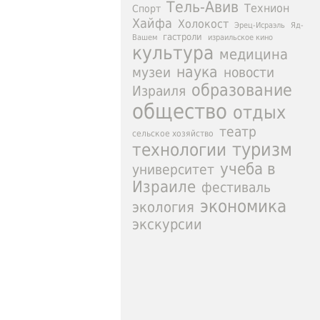
Тель-Авив
Технион
Спорт
Хайфа
Холокост
Эрец-Исраэль
Яд-
гастроли
израильское кино
Вашем
культура
медицина
наука
новости
музеи
образование
Израиля
общество
отдых
театр
сельское хозяйство
туризм
технологии
учеба в
университет
Израиле
фестиваль
экономика
экология
экскурсии