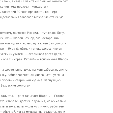
лон», в связи с чем там и был несколько лет
яжении года проходят концерты и
мках серий Эйлона проходит и концерт
уществования завоевал в Израиле отличную
ежнему является Израиль – тут, слава Богу,
 из них — Шарон Рознер, разносторонний
инной музыки, но его путь к ней был долог и
ке — блок-флейте, и тут оказалось, что он
усский» учитель — огромного ростя дядя, с
он орал: «Играй! Играй!» — вспоминает Шарон.
 на фортепьяно, джаз на контрабасе, вернулся
зыку. В библиотеке Сан-Диего наткнулся на
я любовь к старинной музыке. Вернувщись
«Баховские солисты».
 вокалисты, — рассказывает Шарон. — Готовя
ха, стараясь достичь звучания, максимально
исты и вокалисты — давно и много работаем
т обычной, когда музыканты, солисты, хор и