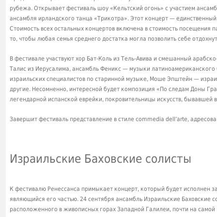
рубежа. Открывает фестиваль шоу «Кельтский огонь» с участием ансамб
ансамбля ирландского танца «Трикотра». Этот концерт — единственный,
Стоимость всех остальных концертов включена в стоимость посещения п
то, чтобы любая семья среднего достатка могла позволить себе отдохнут
В фестивале участвуют хор Бат-Коль из Тель-Авива и смешанный арабско
Талис из Иерусалима, ансамбль Феникс — музыки латиноамериканского 
израильских специалистов по старинной музыке, Моше Эпштейн — израил
другие. Несомненно, интересной будет композиция «По следам Доны Гр
легендарной испанской еврейки, покровительницы искусств, бывавшей в
Завершит фестиваль представление в стиле commedia dell’arte, адресова
Израильские Баховские солисты
К фестивалю Ренессанса примыкает концерт, который будет исполнен за
являющийся его частью. 24 сентября ансамбль Израильские Баховские со
расположенного в живописных горах Западной Галилеи, почти на самой 