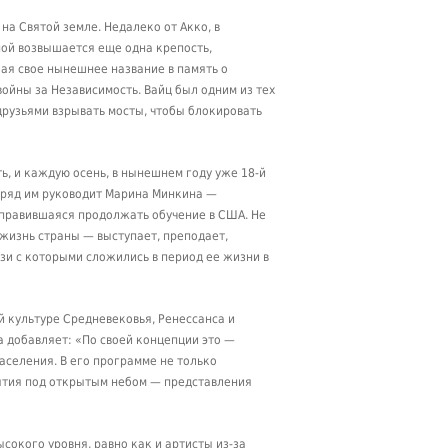
на Святой земле. Недалеко от Акко, в
ной возвышается еще одна крепость,
ая свое нынешнее название в память о
войны за Независимость. Вайц был одним из тех
друзьями взрывать мосты, чтобы блокировать
ть, и каждую осень, в нынешнем году уже 18-й
одряд им руководит Марина Минкина —
 оправившаяся продолжать обучение в США. Не
 жизнь страны — выступает, преподает,
зи с которыми сложились в период ее жизни в
й культуре Средневековья, Ренессанса и
 добавляет: «По своей концепции это —
селения. В его программе не только
ятия под открытым небом — представления
сокого уровня, равно как и артисты из-за