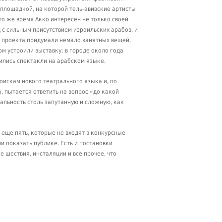
 площадкой, на которой тель-авивские артисты
то же время Акко интересен не только своей
 с сильным присутствием израильских арабов, и
го проекта придумали немало занятных вещей,
 устроили выставку; в городе около года
ились спектакли на арабском языке.
оискам нового театрального языка и, по
 пытается ответить на вопрос «до какой
еальность столь запутанную и сложную, как
 еще пять, которые не входят в конкурсные
и показать публике. Есть и постановки
 шествия, инсталяции и все прочее, что