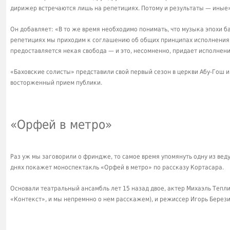
дирижер встречаются лишь на репетициях. Потому и результаты — иные»
Он добавляет: «В то же время необходимо понимать, что музыка эпохи 
репетициях мы приходим к соглашению об общих принципах исполнения,
предоставляется некая свобода — и это, несомненно, придает исполнен
«Баховские солисты» представили свой первый сезон в церкви Абу-Гош и
восторженный прием публики.
«Орфей в метро»
Раз уж мы заговорили о фриндже, то самое время упомянуть одну из вед
днях покажет моноспектакль «Орфей в метро» по рассказу Кортасара.
Основали театральный ансамбль лет 15 назад двое, актер Михаэль Тепли
«Контекст», и мы непремнно о нем расскажем), и режиссер Игорь Берези