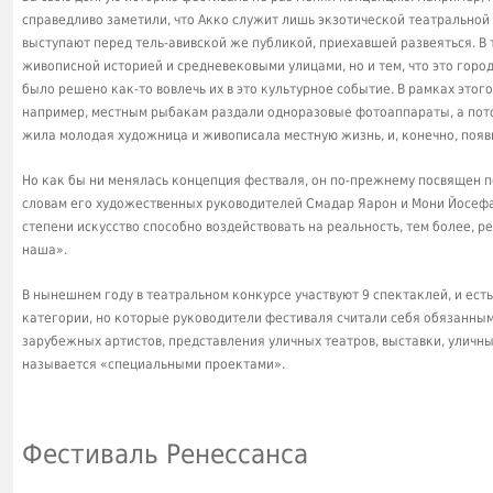
справедливо заметили, что Акко служит лишь экзотической театральной
выступают перед тель-авивской же публикой, приехавшей развеяться. В 
живописной историей и средневековыми улицами, но и тем, что это город
было решено как-то вовлечь их в это культурное событие. В рамках это
например, местным рыбакам раздали одноразовые фотоаппараты, а потом
жила молодая художница и живописала местную жизнь, и, конечно, появ
Но как бы ни менялась концепция фестваля, он по-прежнему посвящен п
словам его художественных руководителей Смадар Яарон и Мони Йосефа,
степени искусство способно воздействовать на реальность, тем более, р
наша».
В нынешнем году в театральном конкурсе участвуют 9 спектаклей, и есть
категории, но которые руководители фестиваля считали себя обязанным
зарубежных артистов, представления уличных театров, выставки, уличные
называется «специальными проектами».
Фестиваль Ренессанса