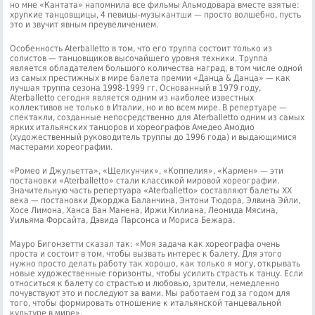
но мне «Кантата» напомнила все фильмы Альмодовара вместе взятые:
хрупкие танцовщицы, 4 певицы-музыкантши — просто волшебно, пусть
это и звучит явным преувеличением.
Особенность Aterballetto в том, что его труппа состоит только из
солистов — танцовщиков высочайшего уровня техники. Труппа
является обладателем большого количества наград, в том числе одной
из самых престижных в мире балета премии «Данца & Данца» — как
лучшая труппа сезона 1998-1999 гг. Основанный в 1979 году,
Aterballetto сегодня является одним из наиболее известных
коллективов не только в Италии, но и во всем мире. В репертуаре —
спектакли, созданные непосредственно для Aterballetto одним из самых
ярких итальянских танцоров и хореографов Амедео Амодио
(художественный руководитель труппы до 1996 года) и выдающимися
мастерами хореографии.
«Ромео и Джульетта», «Щелкунчик», «Коппелия», «Кармен» — эти
постановки «Aterballetto» стали классикой мировой хореографии.
Значительную часть репертуара «Aterballetto» составляют балеты ХХ
века — постановки Джорджа Баланчина, Энтони Тюдора, Элвина Эйли,
Хосе Лимона, Ханса Ван Манена, Иржи Килиана, Леонида Мясина,
Уильяма Форсайта, Дэвида Парсонса и Мориса Бежара.
Мауро Бигонзетти сказал так: «Моя задача как хореографа очень
проста и состоит в том, чтобы вызвать интерес к балету. Для этого
нужно просто делать работу так хорошо, как только я могу, открывать
новые художественные горизонты, чтобы усилить страсть к танцу. Если
относиться к балету со страстью и любовью, зрители, немедленно
почувствуют это и последуют за вами. Мы работаем год за годом для
того, чтобы формировать отношение к итальянской танцевальной
культуре в мире».