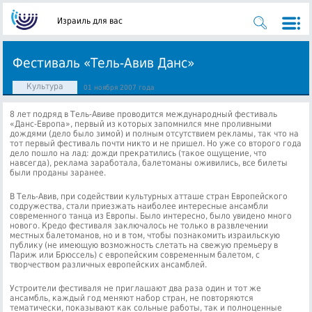
Израиль для вас
Фестиваль «Тель-Авив Данс»
Культура
01 ноября 2007 года
8 лет подряд в Тель-Авиве проводится международный фестиваль
«Данс-Европа», первый из которых запомнился мне проливными
дождями (дело было зимой) и полным отсутствием рекламы
, так что на
тот первый фестиваль почти никто и не пришел. Но уже со второго года
дело пошло на лад: дожди прекратились (такое ощущение, что
навсегда), реклама заработала, балетоманы оживились, все билеты
были проданы заранее.
В Тель-Авив, при содействии культурных атташе стран Европейского
содружества, стали приезжать наиболее интересные ансамбли
современного танца из Европы. Было интересно, было увидено много
нового. Кредо фестиваля заключалось не только в развлечении
местных балетоманов, но и в том, чтобы познакомить израильскую
публику (не имеющую возможность слетать на свежую премьеру в
Париж или Брюссель) с европейским современным балетом, с
творчеством различных европейских ансамблей.
Устроители фестиваля не приглашают два раза один и тот же
ансамбль, каждый год меняют набор стран, не повторяются
тематически, показывают как сольные работы, так и полноценные