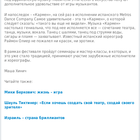
дополнительное удовольствие от игры музыкантов.
И напоследок – «Кармен», на сей раз в исполнении испанского Metros
Dance Company. Самое удивительное – эта та «Кармен», о которой
следует сказать: «такого вы еще не видели». Музыка «Кармен»
настолько гениальна, что под нее исполняется все — сочетание театра,
танца, музыки, вокала. Танец с шалями, танец под струями воды,
сигары и пламя — захватывает. Известный испанский хореограф
Раймон Олиер не пожалел ни красок, ни эротики.
В рамках фестиваля пройдут семинары и мастер-классы, в которых, и
это уже стало традицией, принимают участие зарубежные исполнители
и хореографы.
Маша Хинич
Читайте также:
Мики Беркович: жизнь – игра
Шауль Тиктинер: «Если хочешь создать свой театр, создай своего
зрителя»
Израиль – страна бриллиантов