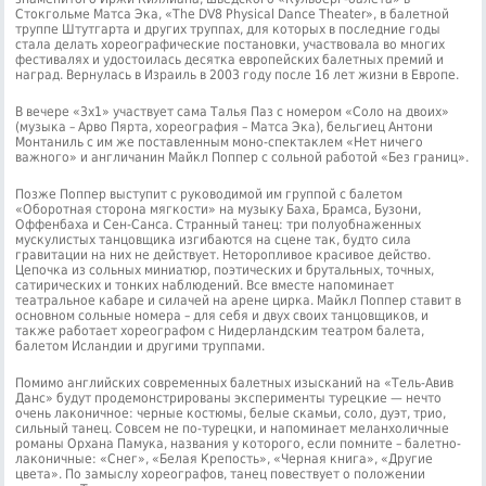
Стокгольме Матса Эка, «The DV8 Physical Dance Theater», в балетной
труппе Штутгарта и других труппах, для которых в последние годы
стала делать хореографические постановки, участвовала во многих
фестивалях и удостоилась десятка европейских балетных премий и
наград. Вернулась в Израиль в 2003 году после 16 лет жизни в Европе.
В вечере «3х1» участвует сама Талья Паз с номером «Соло на двоих»
(музыка – Арво Пярта, хореография – Матса Эка), бельгиец Антони
Монтаниль с им же поставленным моно-спектаклем «Нет ничего
важного» и англичанин Майкл Поппер с сольной работой «Без границ».
Позже Поппер выступит с руководимой им группой с балетом
«Оборотная сторона мягкости» на музыку Баха, Брамса, Бузони,
Оффенбаха и Сен-Санса. Странный танец: три полуобнаженных
мускулистых танцовщика изгибаются на сцене так, будто сила
гравитации на них не действует. Неторопливое красивое действо.
Цепочка из сольных миниатюр, поэтических и брутальных, точных,
сатирических и тонких наблюдений. Все вместе напоминает
театральное кабаре и силачей на арене цирка. Майкл Поппер ставит в
основном сольные номера – для себя и двух своих танцовщиков, и
также работает хореографом с Нидерландским театром балета,
балетом Исландии и другими труппами.
Помимо английских современных балетных изысканий на «Тель-Авив
Данс» будут продемонстрированы эксперименты турецкие — нечто
очень лаконичное: черные костюмы, белые скамьи, соло, дуэт, трио,
сильный танец. Совсем не по-турецки, и напоминает меланхоличные
романы Орхана Памука, названия у которого, если помните – балетно-
лаконичные: «Снег», «Белая Крепость», «Черная книга», «Другие
цвета». По замыслу хореографов, танец повествует о положении