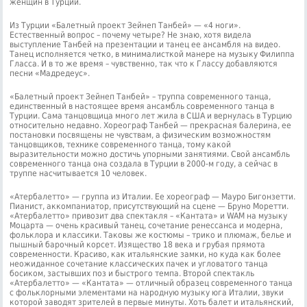
женщин в Турции.
Из Турции «Балетный проект Зейнеп Танбей» — «4 ноги».
Естественный вопрос – почему четыре? Не знаю, хотя видела
выступление Танбей на презентации и танец ее ансамбля на видео.
Танец исполняется четко, в минималисткой манере на музыку Филиппа
Гласса. И в то же время – чувственно, так что к Глассу добавляются
песни «Мадредеус».
«Балетный проект Зейнеп Танбей» – труппа современного танца,
единственный в настоящее время ансамбль современного танца в
Турции. Сама танцовщица много лет жила в США и вернулась в Турцию
относительно недавно. Хореограф Танбей — прекрасная балерина, ее
постановки посвящены не чувствам, а физическим возможностям
танцовщиков, технике современного танца, тому какой
выразительности можно достичь упорными занятиями. Свой ансамбль
современного танца она создала в Турции в 2000-м году, а сейчас в
труппе насчитывается 10 человек.
«Атербалетто» — группа из Италии. Ее хореограф — Мауро Бигонзетти.
Пианист, аккомпаниатор, присутствующий на сцене — Бруно Моретти.
«Атербалетто» привозит два спектакля – «Кантата» и WAM на музыку
Моцарта — очень красивый танец, сочетание ренессанса и модерна,
фольклора и классики. Таковы же костюмы – трико и плюмаж, белье и
пышный барочный корсет. Изящество 18 века и грубая прямота
современности. Красиво, как итальянские замки, но куда как более
неожиданное сочетание классических пачек и угловатого танца
босиком, застывших поз и быстрого темпа. Второй спектакль
«Атербалетто» — «Кантата» — отличный образец современного танца
с фольклорными элементами на народную музыку юга Италии, звуки
которой заводят зрителей в первые минуты. Хоть балет и итальянский,