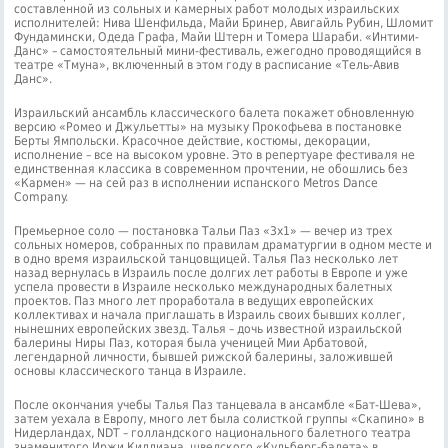
составленной из сольных и камерных работ молодых израильских
исполнителей: Нива Шенфильда, Майи Бринер, Авигайль Рубин, Шломит
Фундамински, Одеда Графа, Майи Штерн и Томера Шараби. «Интими-
Данс» – самостоятельный мини-фестиваль, ежегодно проводящийся в
театре «Тмуна», включенный в этом году в расписание «Тель-Авив
Данс».
Израильский ансамбль классического балета покажет обновленную
версию «Ромео и Джульетты» на музыку Прокофьева в постановке
Берты Ямпольски. Красочное действие, костюмы, декорации,
исполнение – все на высоком уровне. Это в репертуаре фестиваля не
единственная классика в современном прочтении, не обошлись без
«Кармен» — на сей раз в исполнении испанского Metros Dance
Company.
Премьерное соло — постановка Тальи Паз «3х1» — вечер из трех
сольных номеров, собранных по правилам драматургии в одном месте и
в одно время израильской танцовщицей. Талья Паз несколько лет
назад вернулась в Израиль после долгих лет работы в Европе и уже
успела провести в Израиле несколько международных балетных
проектов. Паз много лет проработала в ведущих европейских
коллективах и начала приглашать в Израиль своих бывших коллег,
нынешних европейских звезд. Талья – дочь известной израильской
балерины Ниры Паз, которая была ученицей Мии Арбатовой,
легендарной личности, бывшей рижской балерины, заложившей
основы классического танца в Израиле.
После окончания учебы Талья Паз танцевала в ансамбле «Бат-Шева»,
затем уехала в Европу, много лет была солисткой группы «Скапино» в
Нидерландах, NDT – голландского национального балетного театра
знаменитого Иржи Киллиана, шведского «Кульберг-балета» в