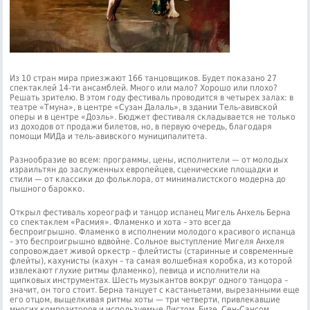
Из 10 стран мира приезжают 166 танцовщиков. Будет показано 27
спектаклей 14-ти ансамблей. Много или мало? Хорошо или плохо?
Решать зрителю. В этом году фестиваль проводится в четырех залах: в
театре «Тмуна», в центре «Сузан Далаль», в здании Тель-авивской
оперы и в центре «Доэль». Бюджет фестиваля складывается не только
из доходов от продажи билетов, но, в первую очередь, благодаря
помощи МИДа и тель-авивского муниципалитета.
Разнообразие во всем: программы, цены, исполнители — от молодых
израильтян до заслуженных европейцев, сценические площадки и
стили — от классики до фольклора, от минималистского модерна до
пышного барокко.
Открыл фестиваль хореограф и танцор испанец Мигель Анхель Берна
со спектаклем «Расмия». Фламенко и хота – это всегда
беспроигрышно. Фламенко в исполнении молодого красивого испанца
– это беспроигрышно вдвойне. Сольное выступление Мигеля Анхеля
сопровождает живой оркестр – флейтисты (старинные и современные
флейты), кахунисты (кахун – та самая волшебная коробка, из которой
извлекают глухие ритмы фламенко), певица и исполнители на
щипковых инструментах. Шесть музыкантов вокруг одного танцора –
значит, он того стоит. Берна танцует с кастаньетами, вырезанными еще
его отцом, выщелкивая ритмы хоты — три четверти, привлекавшие
многих композиторов и используемые Листом, Бизе, Сен-Сансом.