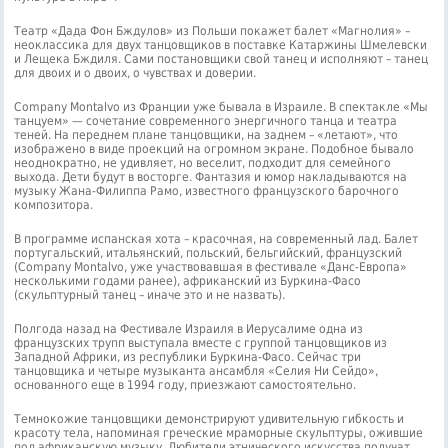
Театр «Дада Фон Бждулов» из Польши покажет балет «Магнолия» –
неоклассика для двух танцовщиков в поставке Катаржины Шмелевски
и Лещека Бждиля. Сами постановщики свой танец и исполняют – танец
для двоих и о двоих, о чувствах и доверии.
Company Montalvo из Франции уже бывала в Израиле. В спектакле «Мы
танцуем» — сочетание современного энергичного танца и театра
теней. На переднем плане танцовщики, на заднем – «летают», что
изображено в виде проекций на огромном экране. Подобное бывало
неоднократно, не удивляет, но веселит, подходит для семейного
выхода. Дети будут в восторге. Фантазия и юмор накладываются на
музыку Жана-Филиппа Рамо, известного французского барочного
композитора.
В программе испанская хота – красочная, на современный лад. Балет
португальский, итальянский, польский, бельгийский, французский
(Company Montalvo, уже участвовавшая в фестивале «Данс-Европа»
несколькими годами ранее), африканский из Буркина-Фасо
(скульптурный танец – иначе это и не назвать).
Полгода назад на Фестивале Израиля в Иерусалиме одна из
французских трупп выступала вместе с группой танцовщиков из
Западной Африки, из республики Буркина-Фасо. Сейчас три
танцовщика и четыре музыканта ансамбля «Селия Ни Сейдо»,
основанного еще в 1994 году, приезжают самостоятельно.
Темнокожие танцовщики демонстрируют удивительную гибкость и
красоту тела, напоминая греческие мраморные скульптуры, ожившие
под африканскую музыку. Любители этнического искусства получат