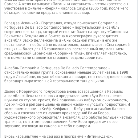
Самого Анхеля называют «Паганини кастаньет» – в этом качестве он
участвовал в фильме «Иберия» Карлоса Сауры (2005 год), после чего
объездил со своими представлениями весь мир.
Вслед за Испанией – Португалия, откуда приезжает Companhia
Portuguesa De Bailado Contemporaneo – португальский ансамбль
современного танца, который исполнит балет на музыку «Симфонии-
Реквиема» Бенджамина Бриттена в хореографии руководителя
ансамбля Васко Велленкампа и «Сны седьмой птицы» в его же
постановке — необычайно выразительно, захватывает. «Сны седьмой
птицы» — балет для 16 танцовщиков, поставленный под влиянием
средневековой церемонии «Собрание птиц». Впечатляет настолько,
что моментами становится страшно: ведьмы среди нас.
Ансабль Companhia Portuguesa De Bailado Contemporaneo –
относительно новая группа, основанная меньше 10 лет назад, в 1998
году в Лиссабоне, но уже обласканная в мире, не в последнюю очередь
благодаря выразительной театральности танцовщиков.
Далее с Иберийского полуострова вновь возвращаемся в Израиль:
ансамбль «Шекатак» с новым представлением «Бум-Бокс», нечто
шумное со стуком, грохот, бой подкованных каблуков, синхронность,
где хип-хоп и рэп замешаны на явном желании угодить подросткам. И
тоже премьерное – «Кейф-Кейфим» — Кибуцного ансамбля балета –
сборным спектаклем из лучших произведений Рами Беера,
художественного руководителя ансамбля. Его работы большей частью
трагичны, но в этом представлении Рами Беер придал им новое
звучание, взглянув на самого же себя с юмором.
Вновь израильтяне – на сей раз в программе «Интими-Данс»,